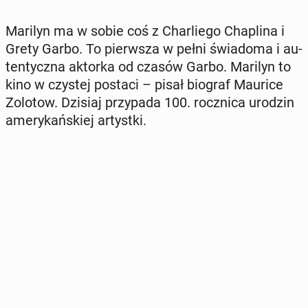
Marilyn ma w sobie coś z Char­lie­go Cha­pli­na i
Grety Garbo. To pierw­sza w pełni świa­do­ma i au­
ten­tycz­na aktorka od czasów Garbo. Marilyn to
kino w czystej postaci – pisał biograf Maurice
Zolotow. Dzisiaj przy­pa­da 100. rocz­ni­ca urodzin
ame­ry­kań­skiej ar­tyst­ki.