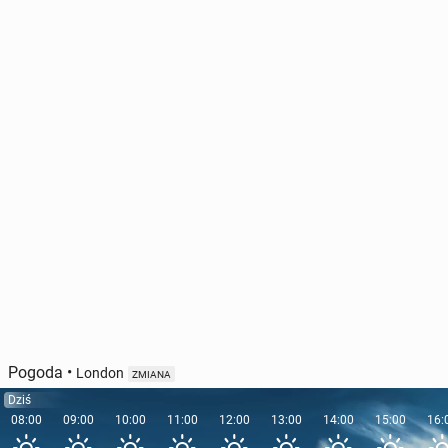
Pogoda
•
London
ZMIANA
Dziś
08:00
09:00
10:00
11:00
12:00
13:00
14:00
15:00
16: