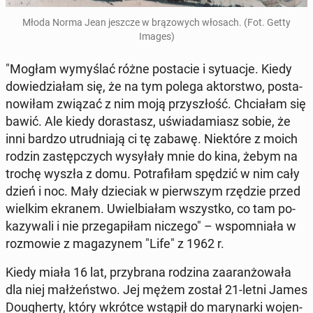
Młoda Norma Jean jeszcze w brą­zo­wych włosach. (Fot. Getty
Images)
"Mogłam wy­my­ślać różne po­sta­cie i sy­tu­acje. Kiedy
do­wie­dzia­łam się, że na tym polega ak­tor­stwo, po­sta­
no­wi­łam związać z nim moją przy­szłość. Chcia­łam się
bawić. Ale kiedy do­ra­stasz, uświa­da­miasz sobie, że
inni bardzo utrud­nia­ją ci tę zabawę. Nie­któ­re z moich
rodzin za­stęp­czych wy­sy­ła­ły mnie do kina, żebym na
trochę wyszła z domu. Po­tra­fi­łam spędzić w nim cały
dzień i noc. Mały dzie­ciak w pierw­szym rzędzie przed
wielkim ekranem. Uwiel­bia­łam wszyst­ko, co tam po­
ka­zy­wa­li i nie prze­ga­pi­łam niczego" – wspo­mnia­ła w
roz­mo­wie z ma­ga­zy­nem "Life" z 1962 r.
Kiedy miała 16 lat, przy­bra­na rodzina za­aran­żo­wa­ła
dla niej mał­żeń­stwo. Jej mężem został 21-letni James
Do­ugher­ty, który wkrótce wstąpił do ma­ry­nar­ki wo­jen­