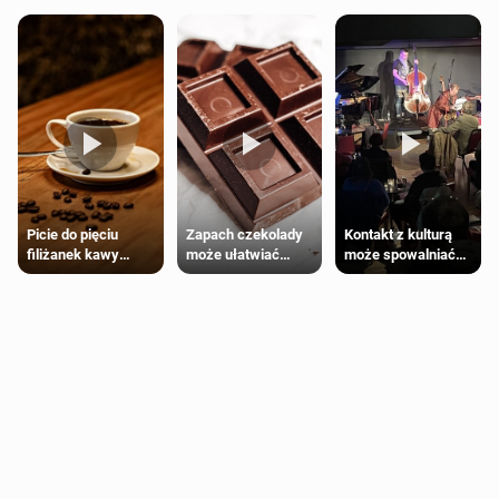
Zapach czekolady
Kontakt z kulturą
Picie do pięciu
może ułatwiać
może spowalniać
filiżanek kawy
trening siłowy
starzenie
dziennie jest
bezpieczne dla
większości
dorosłych