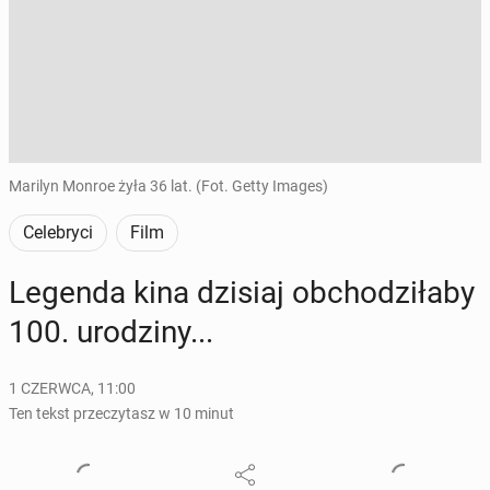
Marilyn Monroe żyła 36 lat. (Fot. Getty Images)
Celebryci
Film
Legenda kina dzisiaj ob­cho­dzi­ła­by
100. uro­dzi­ny...
1 CZERWCA, 11:00
Ten tekst przeczytasz w 10 minut