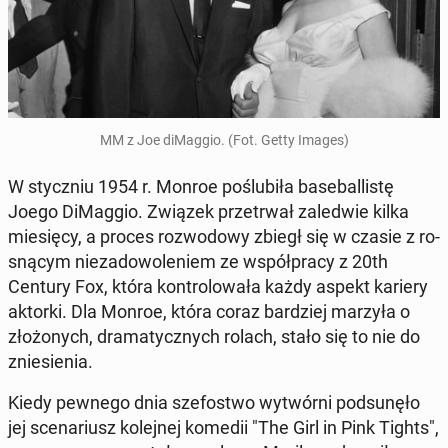
MM z Joe di­Mag­gio. (Fot. Getty Images)
W stycz­niu 1954 r. Monroe po­ślu­bi­ła ba­se­bal­li­stę
Joego Di­Mag­gio. Związek prze­trwał za­le­d­wie kilka
mie­się­cy, a proces roz­wo­do­wy zbiegł się w czasie z ro­
sną­cym nie­za­do­wo­le­niem ze współ­pra­cy z 20th
Century Fox, która kon­tro­lo­wa­ła każdy aspekt kariery
aktorki. Dla Monroe, która coraz bar­dziej marzyła o
zło­żo­nych, dra­ma­tycz­nych rolach, stało się to nie do
znie­sie­nia.
Kiedy pewnego dnia sze­fo­stwo wy­twór­ni pod­su­nę­ło
jej sce­na­riusz ko­lej­nej komedii "The Girl in Pink Tights",