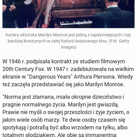
Kariera ak­tor­ska Marilyn Monroe jest jedną z naj­słyn­niej­szych i naj­
bar­dziej iko­nicz­nych w całej hi­sto­rii świa­to­we­go kina.
(Fot. Getty
Images)
W 1946 r. pod­pi­sa­ła kon­trakt ze studiem fil­mo­wym
20th Century Fox. W 1947 r. za­de­biu­to­wa­ła na wielkim
ekranie w "Dan­ge­ro­us Years" Arthura Pier­so­na. Wtedy
też zaczęła przed­sta­wiać się jako Marilyn Monroe.
"Norma jest złamana, miała okropne dzie­ciń­stwo i
pragnie nor­mal­ne­go życia. Marilyn jest gwiazdą.
Prawie nie myśli o swojej prze­szło­ści i żyje życiem, o
jakim wiele osób marzy. Te dwie osoby czasem się
spo­ty­ka­ją i po­tra­fią być albo wrzodem na tyłku, albo
to­tal­nym sło­dzia­kiem. Ale obie są im­ma­nent­ną