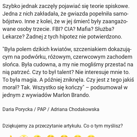
Szybko jednak zaczęły po­ja­wiać się teorie spi­sko­we.
Jedna z nich za­kła­da­ła, że gwiazda po­peł­ni­ła sa­mo­
bój­stwo. Inne z kolei, że w jej śmierć były za­an­ga­żo­
wa­ne osoby trzecie. FBI? CIA? Mafia? Służba?
Lekarze? Żadnej z tych hipotez nie po­twier­dzo­no.
"Była polem dzikich kwiatów, szcze­nia­kiem do­ka­zu­ją­
cym na po­dwór­ku, różowym, czerw­co­wym za­cho­dem
słońca. Była cudowna, a my nie mo­gli­śmy prze­stać na
nią patrzeć. Czy to był talent? Nie in­te­re­su­je mnie to.
To była magia. A później znik­nę­ła. Czy jest z tego jakiś
morał? Tak. Wszyst­ko się kończy" – pod­su­mo­wał w
jednym z wy­wia­dów Marlon Brando.
Daria Porycka / PAP / Adriana Chodakowska
Dziękujemy za przeczytanie artykułu. Co o tym myślisz?