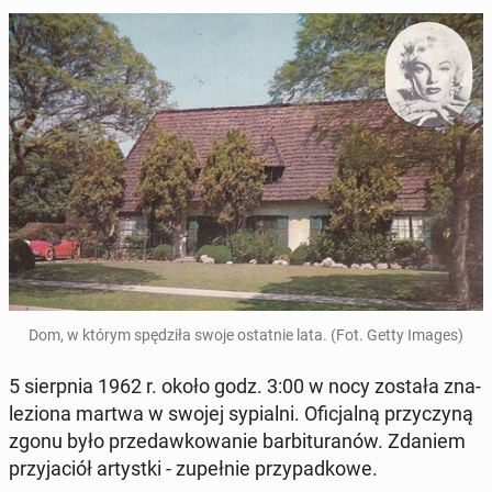
Dom, w którym spę­dzi­ła swoje ostat­nie lata. (Fot. Getty Images)
5 sierp­nia 1962 r. około godz. 3:00 w nocy została zna­
le­zio­na martwa w swojej sy­pial­ni. Ofi­cjal­ną przy­czy­ną
zgonu było przedaw­ko­wa­nie bar­bi­tu­ra­nów. Zdaniem
przy­ja­ciół ar­tyst­ki - zu­peł­nie przy­pad­ko­we.