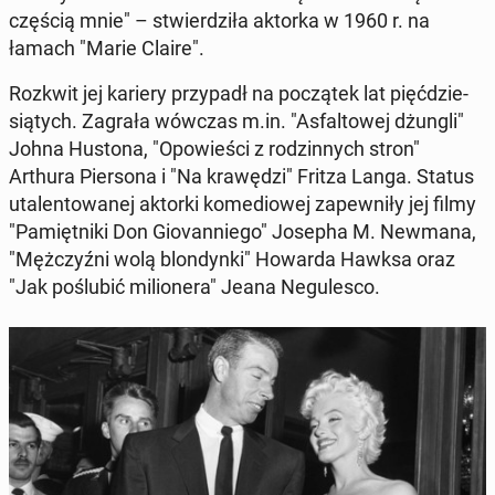
częścią mnie" – stwier­dzi­ła aktorka w 1960 r. na
łamach "Marie Claire".
Rozkwit jej kariery przy­padł na po­czą­tek lat pięć­dzie­
sią­tych. Zagrała wówczas m.in. "As­fal­to­wej dżungli"
Johna Hustona, "Opo­wie­ści z ro­dzin­nych stron"
Arthura Pier­so­na i "Na kra­wę­dzi" Fritza Langa. Status
uta­len­to­wa­nej aktorki ko­me­dio­wej za­pew­ni­ły jej filmy
"Pa­mięt­ni­ki Don Gio­van­nie­go" Josepha M. Newmana,
"Męż­czyź­ni wolą blon­dyn­ki" Howarda Hawksa oraz
"Jak po­ślu­bić mi­lio­ne­ra" Jeana Ne­gu­le­sco.