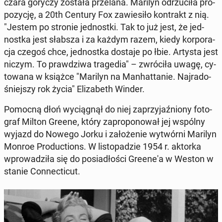
czara goryczy została prze­la­na. Marilyn od­rzu­ci­ła pro­
po­zy­cję, a 20th Century Fox za­wie­si­ło kon­trakt z nią.
"Jestem po stronie jed­nost­ki. Tak to już jest, że jed­
nost­ka jest słabsza i za każdym razem, kiedy kor­po­ra­
cja czegoś chce, jed­nost­ka dostaje po łbie. Artysta jest
niczym. To praw­dzi­wa tra­ge­dia" – zwró­ci­ła uwagę, cy­
to­wa­na w książce "Marilyn na Man­hat­ta­nie. Naj­ra­do­
śniej­szy rok życia" Eli­za­beth Winder.
Pomocną dłoń wy­cią­gnął do niej za­przy­jaź­nio­ny fo­to­
graf Milton Greene, który za­pro­po­no­wał jej wspólny
wyjazd do Nowego Jorku i za­ło­że­nie wy­twór­ni Marilyn
Monroe Pro­duc­tions. W li­sto­pa­dzie 1954 r. aktorka
wpro­wa­dzi­ła się do po­sia­dło­ści Gre­ene­'a w Weston w
stanie Con­nec­ti­cut.