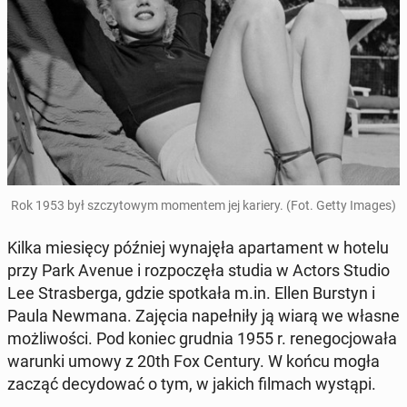
Rok 1953 był szczy­to­wym mo­men­tem jej kariery. (Fot. Getty Images)
Kilka mie­się­cy później wy­na­ję­ła apar­ta­ment w hotelu
przy Park Avenue i roz­po­czę­ła studia w Actors Studio
Lee Stras­ber­ga, gdzie spo­tka­ła m.in. Ellen Burstyn i
Paula Newmana. Zajęcia na­peł­ni­ły ją wiarą we własne
moż­li­wo­ści. Pod koniec grudnia 1955 r. re­ne­go­cjo­wa­ła
warunki umowy z 20th Fox Century. W końcu mogła
zacząć de­cy­do­wać o tym, w jakich filmach wystąpi.