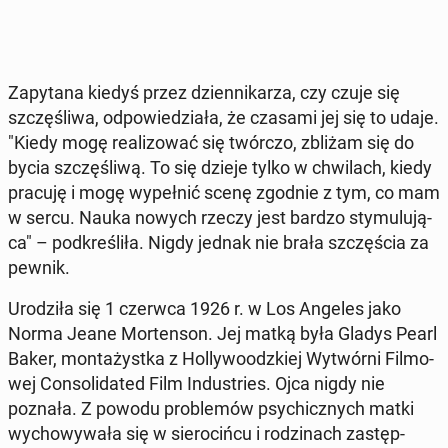
Za­py­ta­na kiedyś przez dzien­ni­ka­rza, czy czuje się
szczę­śli­wa, od­po­wie­dzia­ła, że czasami jej się to udaje.
"Kiedy mogę re­ali­zo­wać się twórczo, zbliżam się do
bycia szczę­śli­wą. To się dzieje tylko w chwi­lach, kiedy
pracuję i mogę wy­peł­nić scenę zgodnie z tym, co mam
w sercu. Nauka nowych rzeczy jest bardzo sty­mu­lu­ją­
ca" – pod­kre­śli­ła. Nigdy jednak nie brała szczę­ścia za
pewnik.
Uro­dzi­ła się 1 czerwca 1926 r. w Los Angeles jako
Norma Jeane Mor­ten­son. Jej matką była Gladys Pearl
Baker, mon­ta­żyst­ka z Hol­ly­wo­odz­kiej Wy­twór­ni Fil­mo­
wej Con­so­li­da­ted Film In­du­stries. Ojca nigdy nie
poznała. Z powodu pro­ble­mów psy­chicz­nych matki
wy­cho­wy­wa­ła się w sie­ro­ciń­cu i ro­dzi­nach za­stęp­