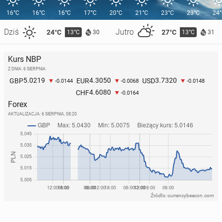
16°C
16°C
16°C
17°C
20°C
21°C
23°C
23°C
24
Dziś
Jutro
24°C
27°C
13°C
13°C
30
31
Kurs NBP
Z DNIA: 6 SIERPNIA
5.0219
4.3050
3.7320
GBP
EUR
USD
-0.0144
-0.0068
-0.0148
4.6080
CHF
-0.0164
Forex
AKTUALIZACJA:
6 SIERPNIA, 08:20
Źródło: currencybeacon.com