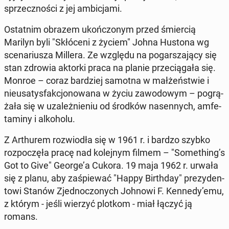
sprzecz­no­ści z jej am­bi­cja­mi.
Ostat­nim obrazem ukoń­czo­nym przed śmier­cią
Marilyn byli "Skłó­ce­ni z życiem" Johna Hustona wg
sce­na­riu­sza Millera. Ze względu na po­gar­sza­ją­cy się
stan zdrowia aktorki praca na planie prze­cią­ga­ła się.
Monroe – coraz bar­dziej samotna w mał­żeń­stwie i
nie­usa­tys­fak­cjo­no­wa­na w życiu za­wo­do­wym – po­grą­
ża­ła się w uza­leż­nie­niu od środków na­sen­nych, am­fe­
ta­mi­ny i al­ko­ho­lu.
Z Ar­thu­rem roz­wio­dła się w 1961 r. i bardzo szybko
roz­po­czę­ła pracę nad ko­lej­nym filmem – "So­me­thing’s
Got to Give" George’a Cukora. 19 maja 1962 r. urwała
się z planu, aby za­śpie­wać "Happy Bir­th­day" pre­zy­den­
to­wi Stanów Zjed­no­czo­nych Johnowi F. Kennedy’emu,
z którym - jeśli wierzyć plotkom - miał łączyć ją
romans.