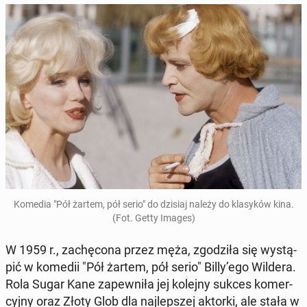
Komedia "Pół żartem, pół serio" do dzisiaj należy do kla­sy­ków kina.
(Fot. Getty Images)
W 1959 r., za­chę­co­na przez męża, zgo­dzi­ła się wy­stą­
pić w komedii "Pół żartem, pół serio" Billy’ego Wildera.
Rola Sugar Kane za­pew­ni­ła jej kolejny sukces ko­mer­
cyj­ny oraz Złoty Glob dla naj­lep­szej aktorki, ale stała w