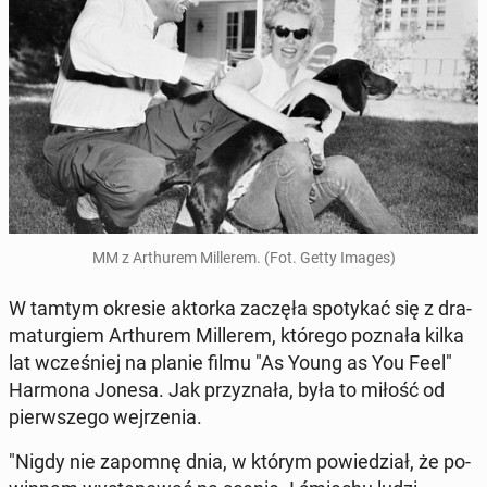
MM z Ar­thu­rem Mil­le­rem. (Fot. Getty Images)
W tamtym okresie aktorka zaczęła spo­ty­kać się z dra­
ma­tur­giem Ar­thu­rem Mil­le­rem, którego poznała kilka
lat wcze­śniej na planie filmu "As Young as You Feel"
Harmona Jonesa. Jak przy­zna­ła, była to miłość od
pierw­sze­go wej­rze­nia.
"Nigdy nie zapomnę dnia, w którym po­wie­dział, że po­