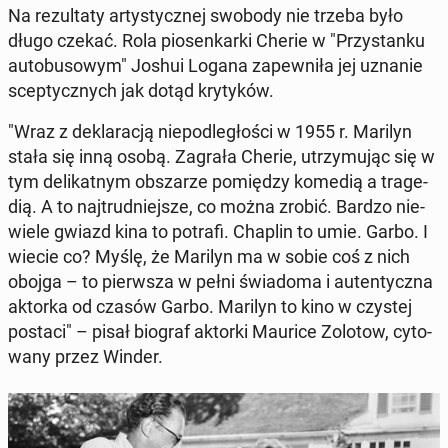
Na re­zul­ta­ty ar­ty­stycz­nej swobody nie trzeba było
długo czekać. Rola pio­sen­kar­ki Cherie w "Przy­stan­ku
au­to­bu­so­wym" Joshui Logana za­pew­ni­ła jej uznanie
scep­tycz­nych jak dotąd kry­ty­ków.
"Wraz z de­kla­ra­cją nie­pod­le­gło­ści w 1955 r. Marilyn
stała się inną osobą. Zagrała Cherie, utrzy­mu­jąc się w
tym de­li­kat­nym ob­sza­rze po­mię­dzy komedią a tra­ge­
dią. A to naj­trud­niej­sze, co można zrobić. Bardzo nie­
wie­le gwiazd kina to potrafi. Chaplin to umie. Garbo. I
wiecie co? Myślę, że Marilyn ma w sobie coś z nich
obojga – to pierw­sza w pełni świa­do­ma i au­ten­tycz­na
aktorka od czasów Garbo. Marilyn to kino w czystej
postaci" – pisał biograf aktorki Maurice Zolotow, cy­to­
wa­ny przez Winder.