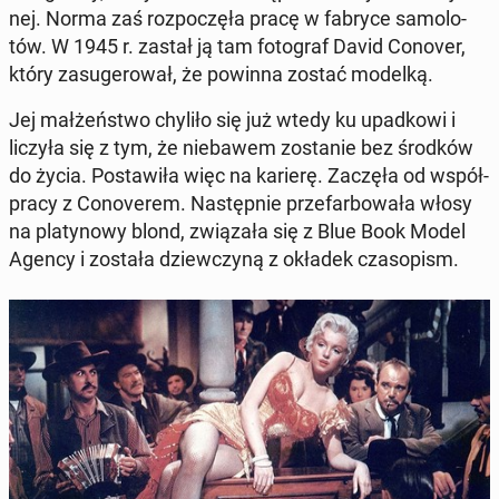
nej. Norma zaś roz­po­czę­ła pracę w fabryce sa­mo­lo­
tów. W 1945 r. zastał ją tam fo­to­graf David Conover,
który za­su­ge­ro­wał, że powinna zostać modelką.
Jej mał­żeń­stwo chyliło się już wtedy ku upad­ko­wi i
liczyła się z tym, że nie­ba­wem zo­sta­nie bez środków
do życia. Po­sta­wi­ła więc na karierę. Zaczęła od współ­
pra­cy z Co­no­ve­rem. Na­stęp­nie prze­far­bo­wa­ła włosy
na pla­ty­no­wy blond, zwią­za­ła się z Blue Book Model
Agency i została dziew­czy­ną z okładek cza­so­pism.