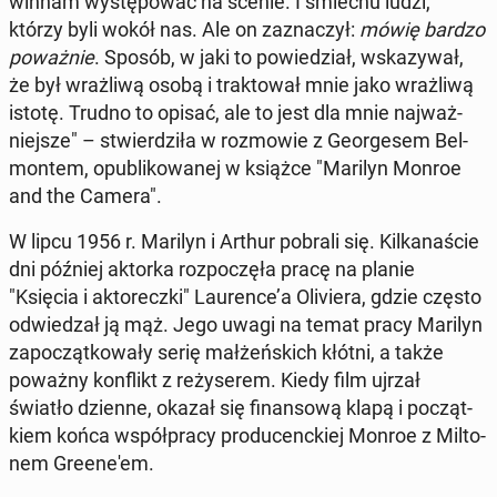
win­nam wy­stę­po­wać na scenie. I śmiechu ludzi,
którzy byli wokół nas. Ale on za­zna­czył:
mówię bardzo
po­waż­nie
. Sposób, w jaki to po­wie­dział, wska­zy­wał,
że był wraż­li­wą osobą i trak­to­wał mnie jako wraż­li­wą
istotę. Trudno to opisać, ale to jest dla mnie naj­waż­
niej­sze" – stwier­dzi­ła w roz­mo­wie z Geo­r­ge­sem Bel­
mon­tem, opu­bli­ko­wa­nej w książce "Marilyn Monroe
and the Camera".
W lipcu 1956 r. Marilyn i Arthur pobrali się. Kil­ka­na­ście
dni później aktorka roz­po­czę­ła pracę na planie
"Księcia i ak­to­recz­ki" Lau­ren­ce’a Oli­vie­ra, gdzie często
od­wie­dzał ją mąż. Jego uwagi na temat pracy Marilyn
za­po­cząt­ko­wa­ły serię mał­żeń­skich kłótni, a także
poważny kon­flikt z re­ży­se­rem. Kiedy film ujrzał
światło dzienne, okazał się fi­nan­so­wą klapą i po­cząt­
kiem końca współ­pra­cy pro­du­cenc­kiej Monroe z Mil­to­
nem Gre­ene­'em.