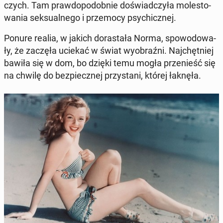
czych. Tam praw­do­po­dob­nie do­świad­czy­ła mo­le­sto­
wa­nia sek­su­al­ne­go i prze­mo­cy psy­chicz­nej.
Ponure realia, w jakich do­ra­sta­ła Norma, spo­wo­do­wa­
ły, że zaczęła uciekać w świat wy­obraź­ni. Naj­chęt­niej
bawiła się w dom, bo dzięki temu mogła prze­nieść się
na chwilę do bez­piecz­nej przy­sta­ni, której łaknęła.