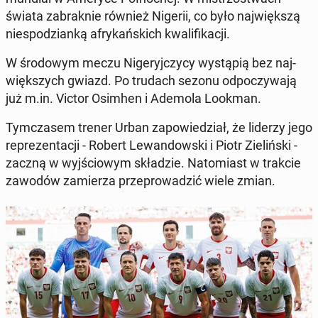
świata za­brak­nie również Nigerii, co było naj­więk­szą
nie­spo­dzian­ką afry­kań­skich kwa­li­fi­ka­cji.
W śro­do­wym meczu Ni­ge­ryj­czy­cy wy­stą­pią bez naj­
więk­szych gwiazd. Po trudach sezonu od­po­czy­wa­ją
już m.in. Victor Osimhen i Ademola Lookman.
Tym­cza­sem trener Urban za­po­wie­dział, że liderzy jego
re­pre­zen­ta­cji - Robert Le­wan­dow­ski i Piotr Zie­liń­ski -
zaczną w wyj­ścio­wym skła­dzie. Na­to­miast w trakcie
zawodów za­mie­rza prze­pro­wa­dzić wiele zmian.