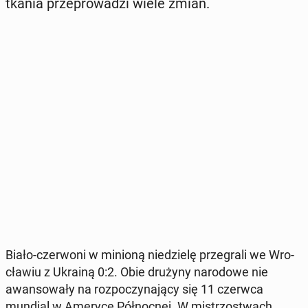
tka­nia prze­pro­wa­dzi wiele zmian.
Biało-czer­wo­ni w minioną nie­dzie­lę prze­gra­li we Wro­
cła­wiu z Ukrainą 0:2. Obie drużyny na­ro­do­we nie
awan­so­wa­ły na roz­po­czy­na­ją­cy się 11 czerwca
mundial w Ameryce Pół­noc­nej. W mi­strzo­stwach