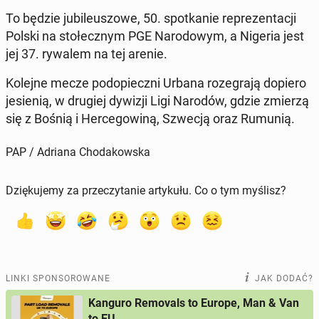
To będzie ju­bi­le­uszo­we, 50. spo­tka­nie re­pre­zen­ta­cji
Polski na sto­łecz­nym PGE Na­ro­do­wym, a Nigeria jest
jej 37. rywalem na tej arenie.
Kolejne mecze pod­opiecz­ni Urbana ro­ze­gra­ją dopiero
je­sie­nią, w drugiej dywizji Ligi Narodów, gdzie zmierzą
się z Bośnią i Her­ce­go­wi­ną, Szwecją oraz Rumunią.
PAP / Adriana Chodakowska
Dziękujemy za przeczytanie artykułu. Co o tym myślisz?
LINKI SPONSOROWANE
JAK DODAĆ?
Kanguro Removals to Europe, Man & Van
to EU