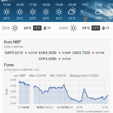
15:00
16:00
17:00
18:00
19:00
20:00
20:41
21:00
22:
23°C
23°C
23°C
24°C
23°C
21°C
19°C
18
Dziś
Jutro
24°C
25°C
12°C
13°C
39
30
Kurs NBP
Z DNIA: 6 SIERPNIA
5.0219
4.3050
3.7320
GBP
EUR
USD
-0.0144
-0.0068
-0.0148
4.6080
CHF
-0.0164
Forex
AKTUALIZACJA:
6 SIERPNIA, 15:20
Źródło: currencybeacon.com