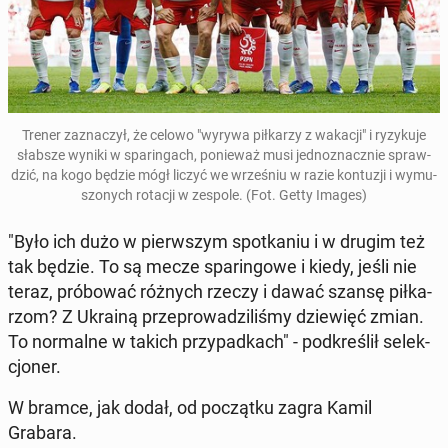
Trener za­zna­czył, że celowo "wyrywa pił­ka­rzy z wakacji" i ry­zy­ku­je
słabsze wyniki w spa­rin­gach, po­nie­waż musi jed­no­znacz­nie spraw­
dzić, na kogo będzie mógł liczyć we wrze­śniu w razie kon­tu­zji i wy­mu­
szo­nych rotacji w zespole. (Fot. Getty Images)
"Było ich dużo w pierw­szym spo­tka­niu i w drugim też
tak będzie. To są mecze spa­rin­go­we i kiedy, jeśli nie
teraz, pró­bo­wać różnych rzeczy i dawać szansę pił­ka­
rzom? Z Ukrainą prze­pro­wa­dzi­li­śmy dzie­więć zmian.
To nor­mal­ne w takich przy­pad­kach" - pod­kre­ślił se­lek­
cjo­ner.
W bramce, jak dodał, od po­cząt­ku zagra Kamil
Grabara.