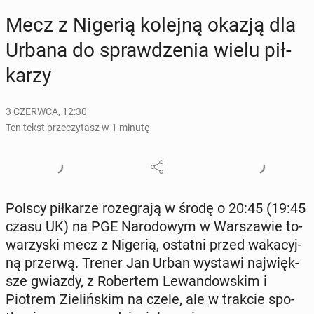
Mecz z Nigerią kolejną okazją dla
Urbana do spraw­dze­nia wielu pił­
ka­rzy
3 CZERWCA, 12:30
Ten tekst przeczytasz w 1 minutę
Polscy pił­ka­rze ro­ze­gra­ją w środę o 20:45 (19:45
czasu UK) na PGE Na­ro­do­wym w War­sza­wie to­
wa­rzy­ski mecz z Nigerią, ostatni przed wa­ka­cyj­
ną przerwą. Trener Jan Urban wystawi naj­więk­
sze gwiazdy, z Ro­ber­tem Le­wan­dow­skim i
Piotrem Zie­liń­skim na czele, ale w trakcie spo­