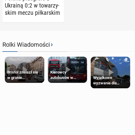
Ukrainą 0:2 w to­wa­rzy­
skim meczu pił­kar­skim
›
Rolki Wiadomości
Bristol znalazł się
Kierowcy
Wyjątkowe
w gronie
autobusów w
wyzwanie dla
najlepszych
Londynie
posiadaczy kart
kierunków podróży
zapowiadają strajki
Tesco Clubcard!
na świecie