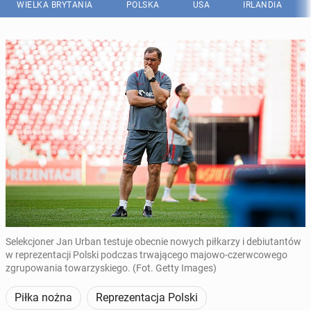
WIELKA BRYTANIA
POLSKA
USA
IRLANDIA
Selekcjoner Jan Urban testuje obecnie nowych piłkarzy i debiutantów
w reprezentacji Polski podczas trwającego majowo-czerwcowego
zgrupowania towarzyskiego. (Fot. Getty Images)
Piłka nożna
Reprezentacja Polski