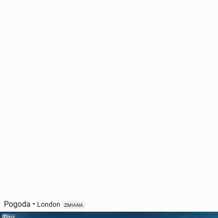
Pogoda
•
London
ZMIANA
Dziś