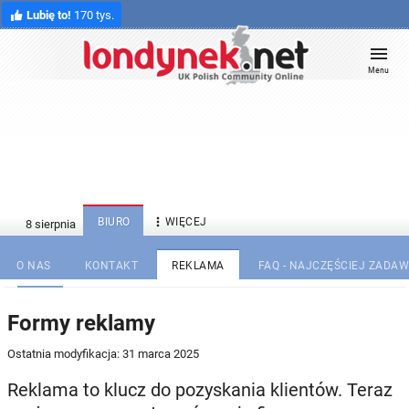
Lubię to!
170 tys.
Menu

BIURO
WIĘCEJ
O NAS
KONTAKT
REKLAMA
FAQ - NAJCZĘŚCIEJ ZADA
Formy reklamy
Ostatnia modyfikacja: 31 marca 2025
Reklama to klucz do pozyskania klientów. Teraz