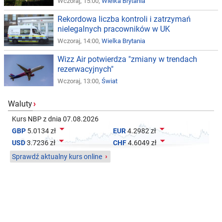
Wczoraj, 15:00,
Wielka Brytania
Rekordowa liczba kontroli i zatrzymań
nielegalnych pracowników w UK
Wczoraj, 14:00,
Wielka Brytania
Wizz Air potwierdza "zmiany w trendach
rezerwacyjnych"
Wczoraj, 13:00,
Świat
Waluty
›
Kurs NBP z dnia 07.08.2026


GBP
5.0134 zł
EUR
4.2982 zł


USD
3.7236 zł
CHF
4.6049 zł
Sprawdź aktualny kurs online
›