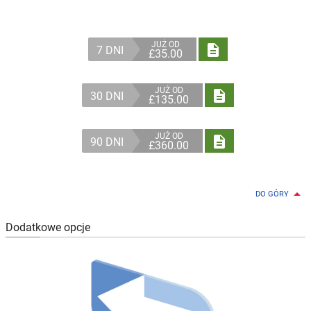
JUŻ OD

7 DNI
£35.00
JUŻ OD

30 DNI
£135.00
JUŻ OD

90 DNI
£360.00

DO GÓRY
Dodatkowe opcje