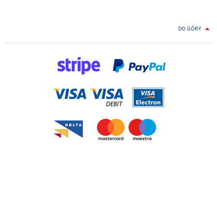

DO GÓRY