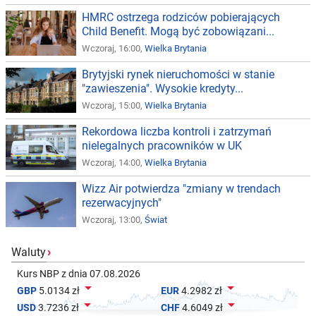
HMRC ostrzega rodziców pobierających
Child Benefit. Mogą być zobowiązani...
Wczoraj, 16:00,
Wielka Brytania
Brytyjski rynek nieruchomości w stanie
"zawieszenia". Wysokie kredyty...
Wczoraj, 15:00,
Wielka Brytania
Rekordowa liczba kontroli i zatrzymań
nielegalnych pracowników w UK
Wczoraj, 14:00,
Wielka Brytania
Wizz Air potwierdza "zmiany w trendach
rezerwacyjnych"
Wczoraj, 13:00,
Świat
Waluty
›
Kurs NBP z dnia 07.08.2026


GBP
5.0134 zł
EUR
4.2982 zł


USD
3.7236 zł
CHF
4.6049 zł