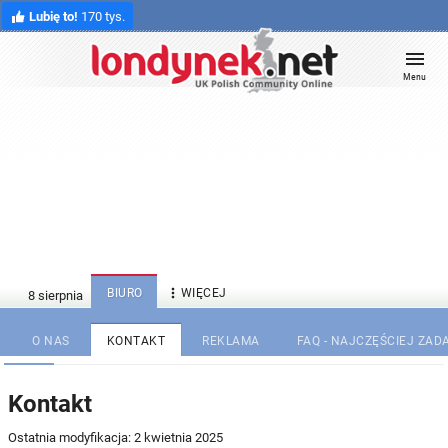
Lubię to!
170 tys.
Menu

BIURO
WIĘCEJ
O NAS
KONTAKT
REKLAMA
FAQ - NAJCZĘŚCIEJ ZA
Kontakt
Ostatnia modyfikacja: 2 kwietnia 2025