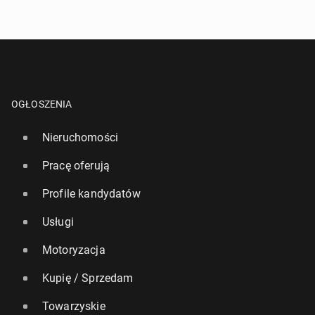
10 lipca
• Artykuł sponsorowany
OGŁOSZENIA
Nieruchomości
Pracę oferują
Profile kandydatów
Usługi
How Poles and Britons Spend on Fun
Motoryzacja
8 lipca
• Artykuł sponsorowany
Kupię / Sprzedam
Towarzyskie