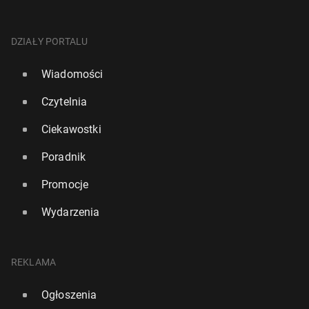
DZIAŁY PORTALU
Wiadomości
Czytelnia
Ciekawostki
Poradnik
GamStop Expla­ined: A Guide for Polish Re­si­dents
Promocje
6 lipca
• Artykuł sponsorowany
Wydarzenia
REKLAMA
Ogłoszenia