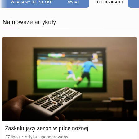
WRACAMY DO POLSKI?
ŚWIAT
PO GODZINACH
Najnowsze artykuły
Za­ska­ku­ją­cy sezon w piłce nożnej
27 lipca
• Artykuł sponsorowany