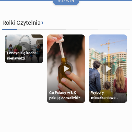
ROZWIŃ
›
Rolki Czytelnia
Londyn się kocha i
nienawidzi
How the Polish Com­mu­ni­ty Spends Its Leisure
Hours
Wybory
Co Polacy w UK
mieszkaniowe
pakują do walizki?
17 lipca
• Artykuł sponsorowany
Polaków 2025