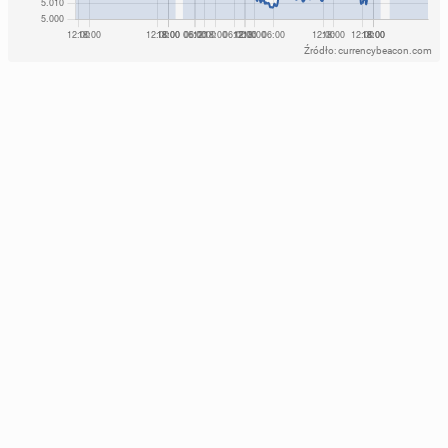
Źródło: currencybeacon.com
How Polish Ho­use­holds Find Af­for­da­ble Fun in
Britain