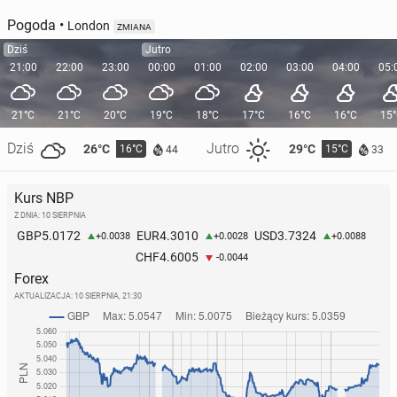
Pogoda
•
London
ZMIANA
Dziś
Jutro
21:00
22:00
23:00
00:00
01:00
02:00
03:00
04:00
05:
21°C
21°C
20°C
19°C
18°C
17°C
16°C
16°C
15
How Polish Lon­do­ners Spend Quiet We­ek­ni­ghts
Dziś
Jutro
26°C
29°C
16°C
15°C
44
33
13 lipca
• Artykuł sponsorowany
Kurs NBP
Z DNIA: 10 SIERPNIA
5.0172
4.3010
3.7324
GBP
EUR
USD
+0.0038
+0.0028
+0.0088
4.6005
CHF
-0.0044
Forex
AKTUALIZACJA:
10 SIERPNIA, 21:30