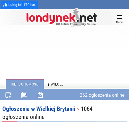
Lubię to!
170 tys.
Menu

NIERUCHOMOŚCI
WIĘCEJ
262 ogłoszenia online
Ogłoszenia w Wielkiej Brytanii
1064
›
ogłoszenia online