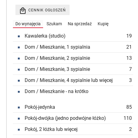
CENNIK OGŁOSZEŃ
Do wynajęcia
Szukam
Na sprzedaż
Kupię
Kawalerka (studio)
19

Dom / Mieszkanie, 1 sypialnia
21

Dom / Mieszkanie, 2 sypialnie
13

Dom / Mieszkanie, 3 sypialnie
7

Dom / Mieszkanie, 4 sypialnie lub więcej
3

Dom / Mieszkanie - na krótko

Pokój-jedynka
85

Pokój-dwójka (jedno podwójne łóżko)
110

Pokój, 2 łóżka lub więcej
2
