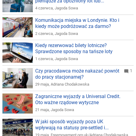
pieniądze za opóźniony lot lub...
4 czerwca
,
Jagoda Sowa
Komunikacja miejska w Londynie. Kto i
kiedy może podróżować za darmo?
2 czerwca
,
Jagoda Sowa
Kiedy rezerwować bilety lotnicze?
Sprawdzone sposoby na tańsze loty
1 czerwca
,
Jagoda Sowa
Czy pracodawca może nakazać powrót
1
do pracy stacjonarnej?
29 maja
,
Adriana Chodakowska
Zagraniczne wyjazdy a Universal Credit.
Oto ważne rządowe wytyczne
21 maja
,
Jagoda Sowa
W jaki sposób wyjazdy poza UK
wpływają na statusy pre-settled i...
19 maja
,
Freemovement.org.uk/Adriana Chodakowska