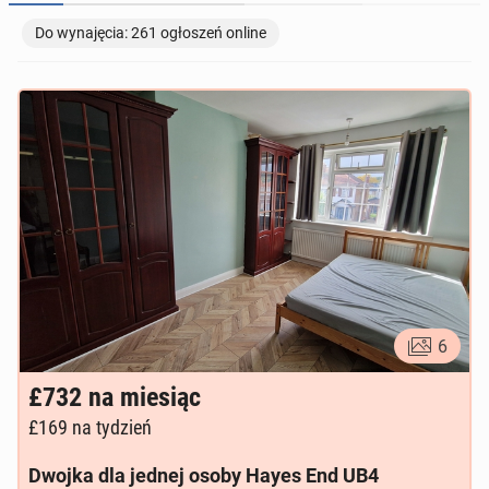
Do wynajęcia: 261 ogłoszeń online
TOWARZYSKIE
116
ogłoszeń online
6
£732
na miesiąc
£169
na tydzień
Dwojka dla jednej osoby Hayes End UB4