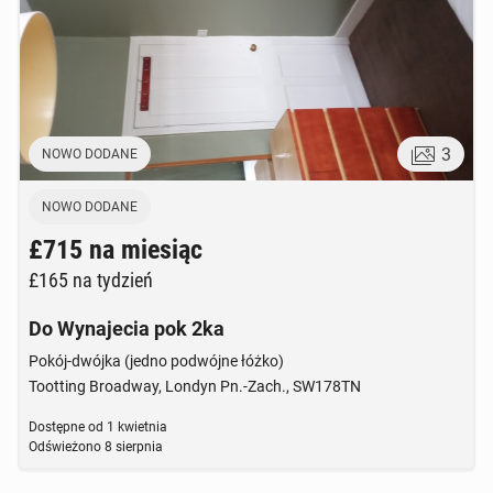
3
NOWO DODANE
NOWO DODANE
£715
na miesiąc
£165
na tydzień
Do Wynajecia pok 2ka
Pokój-dwójka (jedno podwójne łóżko)
Tootting Broadway, Londyn Pn.-Zach., SW178TN
Dostępne od
1 kwietnia
Odświeżono
8 sierpnia