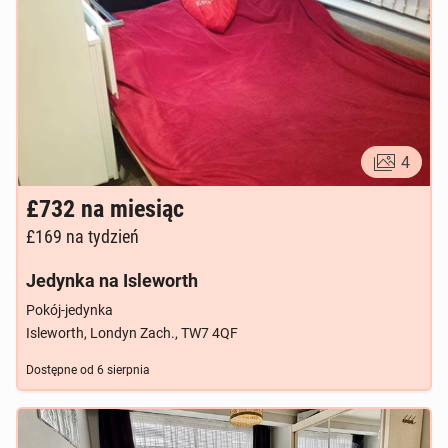
4
£732
na miesiąc
£169
na tydzień
Jedynka na Isleworth
Pokój-jedynka
Isleworth, Londyn Zach., TW7 4QF
Dostępne od
6 sierpnia