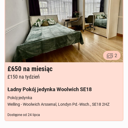
2
£650
na miesiąc
£150
na tydzień
Ładny Pokój jedynka Woolwich SE18
Pokój-jedynka
Welling - Woolwich Arssenal, Londyn Pd.-Wsch., SE18 2HZ
Dostępne od
24 lipca