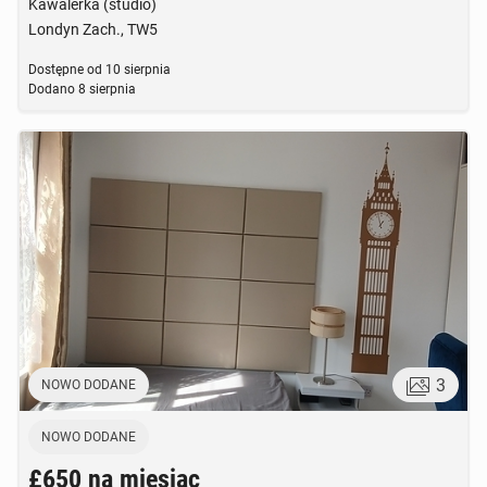
Kawalerka (studio)
Londyn Zach., TW5
Dostępne od
10 sierpnia
Dodano
8 sierpnia
3
NOWO DODANE
NOWO DODANE
£650
na miesiąc