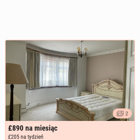
2
£890
na miesiąc
£205
na tydzień