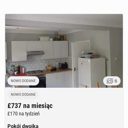
6
NOWO DODANE
NOWO DODANE
£737
na miesiąc
£170
na tydzień
Pokój dwojka