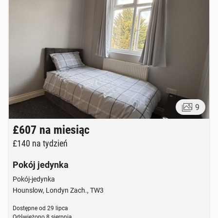
9
£607
na miesiąc
£140
na tydzień
Pokój jedynka
Pokój-jedynka
Hounslow, Londyn Zach., TW3
Dostępne od
29 lipca
Odświeżono
8 sierpnia