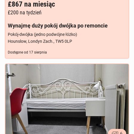
£867
na miesiąc
£200
na tydzień
Wynajmę duży pokój dwójka po remoncie
Pokój-dwójka (jedno podwójne łóżko)
Hounslow, Londyn Zach., TW5 0LP
Dostępne od
17 sierpnia
6