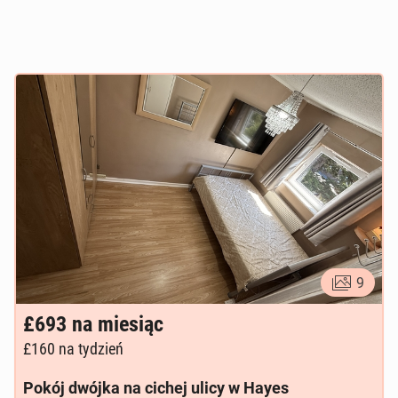
9
£693
na miesiąc
£160
na tydzień
Pokój dwójka na cichej ulicy w Hayes