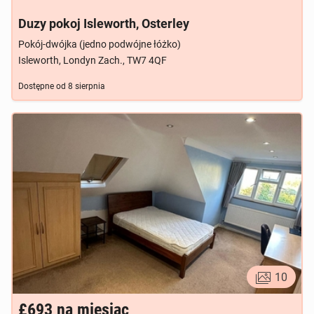
Duzy pokoj Isleworth, Osterley
Pokój-dwójka (jedno podwójne łóżko)
Isleworth, Londyn Zach., TW7 4QF
Dostępne od
8 sierpnia
10
£693
na miesiąc