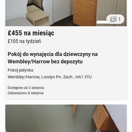
1
£455
na miesiąc
£105
na tydzień
Pokój do wynajęcia dla dziewczyny na
Wembley/Harrow bez depozytu
Pokój-jedynka
Wembley/Harrow, Londyn Pn.-Zach., HA1 3TU
Dostępne od
3 sierpnia
Odświeżono
8 sierpnia