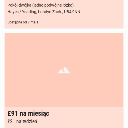
Pokój-dwójka (jedno podwójne łóżko)
Hayes / Yeading, Londyn Zach., UB4 9NN
Dostępne od
7 maja
Brak zdjęcia
£91
na miesiąc
£21
na tydzień