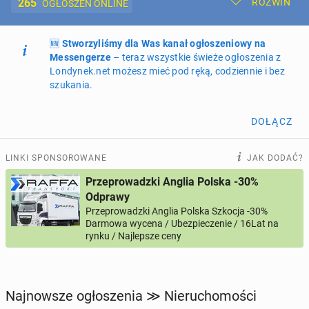
265
ROZWIŃ
OGŁOSZEŃ ONLINE
🆕
Dodaj ogłoszenie
Stworzyliśmy dla Was kanał ogłoszeniowy na
Moje ogłoszenia
Messengerze
– teraz wszystkie świeże ogłoszenia z
Londynek.net możesz mieć pod ręką, codziennie i bez
Oferta i cennik ogłoszeń
szukania.
NIERUCHOMOŚCI
265
ogłoszeń online
DOŁĄCZ
PRACĘ OFERUJĄ
199
ogłoszeń online
LINKI SPONSOROWANE
JAK DODAĆ?
Przeprowadzki Anglia Polska -30%
PROFILE KANDYDATÓW
286
profili online
Odprawy
Przeprowadzki Anglia Polska Szkocja -30%
Darmowa wycena / Ubezpieczenie / 16Lat na
USŁUGI
164
ogłoszenia online
rynku / Najlepsze ceny
MOTORYZACJA
10
ogłoszeń online
Najnowsze ogłoszenia ≫ Nieruchomości
KUPIĘ & SPRZEDAM
44
ogłoszenia online