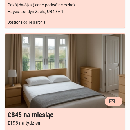
Pokój-dwójka (jedno podwójne łóżko)
Hayes, Londyn Zach., UB4 8AR
Dostępne od
14 sierpnia
1
£845
na miesiąc
£195
na tydzień