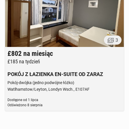
3
£802
na miesiąc
£185
na tydzień
POKÓJ Z ŁAZIENKA EN-SUITE OD ZARAZ
Pokój-dwójka (jedno podwójne łóżko)
Watlhamstow/Leyton, Londyn Wsch., E107AF
Dostępne od
1 lipca
Odświeżono
8 sierpnia