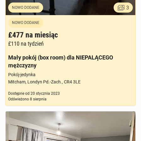
3
NOWO DODANE
NOWO DODANE
£477
na miesiąc
£110
na tydzień
Mały pokój (box room) dla NIEPALĄCEGO
mężczyzny
Pokój-jedynka
Mitcham, Londyn Pd.-Zach., CR4 3LE
Dostępne od
20 stycznia 2023
Odświeżono
8 sierpnia