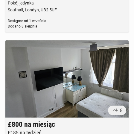
Pokój-jedynka
Southall, Londyn, UB2 5UF
Dostępne od
1 września
Dodano
8 sierpnia
8
£800
na miesiąc
£185
na tydzień