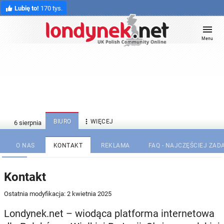
Lubię to!
170 tys.
Menu

BIURO
WIĘCEJ
O NAS
KONTAKT
REKLAMA
FAQ - NAJCZĘŚCIEJ ZA
Kontakt
Ostatnia modyfikacja: 2 kwietnia 2025
Londynek.net – wiodąca platforma internetowa