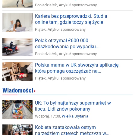
Poniedziałek
,
Artykuł sponsorowany
Kariera bez przeprowadzki. Studia
online tam, gdzie toczy się życie
Piątek
,
Artykuł sponsorowany
Polak otrzymał £600 000
odszkodowania po wypadku...
Poniedziałek
,
Artykuł sponsorowany
Polska mama w UK stworzyła aplikację,
która pomaga oszczędzać na...
Piątek
,
Artykuł sponsorowany
Wiadomości
›
UK: To był najtańszy supermarket w
lipcu. Lidl znów pokonany
Wczoraj, 17:00,
Wielka Brytania
Kobieta zaatakowała ostrym
narzędziem czterech mężczyzn w...