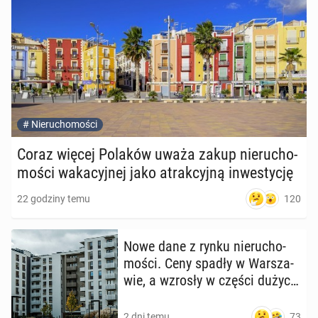
#
Nieruchomości
Coraz więcej Polaków uważa zakup nie­ru­cho­
mo­ści wa­ka­cyj­nej jako atrak­cyj­ną in­we­sty­cję
120
22 godziny temu
Nowe dane z rynku nie­ru­cho­
mo­ści. Ceny spadły w War­sza­
wie, a wzrosły w części dużych
miast
73
2 dni temu