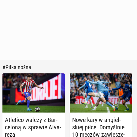
#Piłka nożna
Atle­ti­co walczy z Bar­
Nowe kary w an­giel­
ce­lo­ną w sprawie Alva­
skiej piłce. Do­myśl­nie
re­za
10 meczów za­wie­sze­