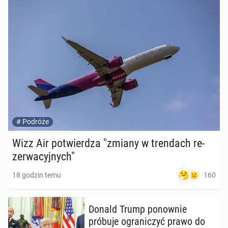
#
Podróże
Wizz Air po­twier­dza "zmiany w tren­dach re­
zer­wa­cyj­nych"
160
18 godzin temu
Donald Trump po­now­nie
próbuje ogra­ni­czyć prawo do