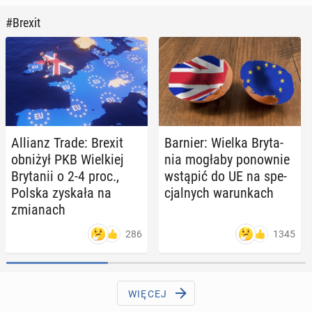
#Brexit
Allianz Trade: Brexit
Barnier: Wielka Bry­ta­
obniżył PKB Wiel­kiej
nia mogłaby po­now­nie
Bry­ta­nii o 2-4 proc.,
wstąpić do UE na spe­
Polska zyskała na
cjal­nych wa­run­kach
zmia­nach
286
1345
WIĘCEJ