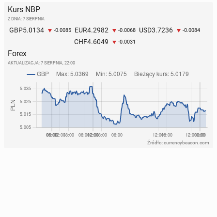
Kurs NBP
Z DNIA: 7 SIERPNIA
5.0134
4.2982
3.7236
GBP
EUR
USD
-0.0085
-0.0068
-0.0084
4.6049
CHF
-0.0031
Forex
AKTUALIZACJA:
7 SIERPNIA, 22:00
Źródło: currencybeacon.com