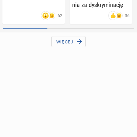
nia za dys­kry­mi­na­cję
62
36
WIĘCEJ