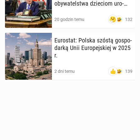
oby­wa­tel­stwa dzie­ciom uro­
dzo­nym w USA
132
20 godzin temu
Eu­ro­stat: Polska szóstą go­spo­
dar­ką Unii Eu­ro­pej­skiej w 2025
r.
139
2 dni temu