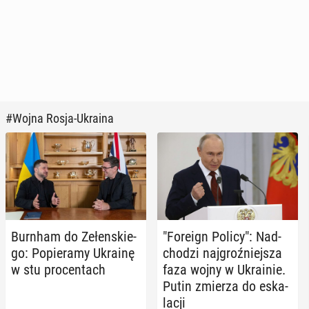
#Wojna Rosja-Ukraina
Burnham do Ze­łen­skie­
"Foreign Policy": Nad­
go: Po­pie­ra­my Ukrainę
cho­dzi naj­groź­niej­sza
w stu pro­cen­tach
faza wojny w Ukra­inie.
Putin zmierza do eska­
la­cji