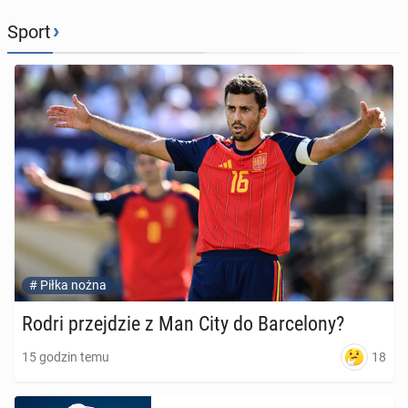
›
Sport
#
Piłka nożna
Rodri przej­dzie z Man City do Bar­ce­lo­ny?
18
15 godzin temu