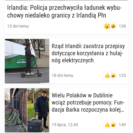
Ir­lan­dia: Policja prze­chwy­ci­ła ładunek wy­bu­
cho­wy nie­da­le­ko granicy z Ir­lan­dią Płn
138
15 dni temu
Rząd Ir­lan­dii za­ostrza prze­pi­sy
do­ty­czą­ce ko­rzy­sta­nia z hu­laj­
nóg elek­trycz­nych
125
18 dni temu
Wielu Polaków w Du­bli­nie
wciąż po­trze­bu­je pomocy. Fun­
da­cja Barka roz­po­czy­na kolejny
projekt
149
15 lipca, 12:45