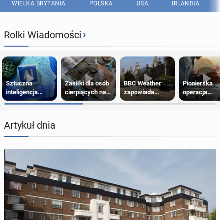
WIELKA BRYTANIA
POLSKA
USA
IRLANDIA
›
Rolki Wiadomości
Sztuczna
Zasiłki dla osób
BBC Weather
Pionierska
inteligencja
cierpiących na
zapowiada
operacja
próbowała
schorzenia
szóstą falę
usunięcia
oszukać
psychiczne
upałów w
ciężkiej wad
człowieka
Londynie
wrodzonej pł
Artykuł dnia
w łonie matki