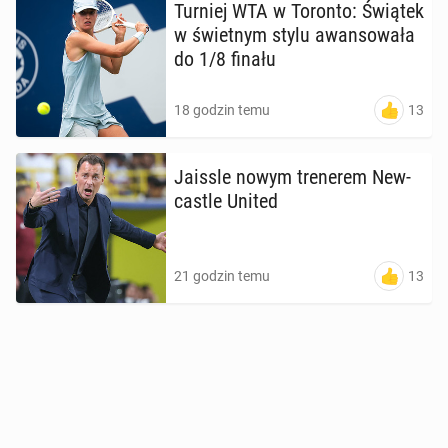
Turniej WTA w Toronto: Świątek
w świet­nym stylu awan­so­wa­ła
do 1/8 finału
13
18 godzin temu
Jaissle nowym tre­ne­rem New­
ca­stle United
13
21 godzin temu