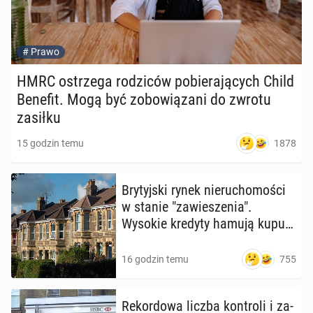
#
Prawo
HMRC ostrze­ga ro­dzi­ców po­bie­ra­ją­cych Child
Benefit. Mogą być zo­bo­wią­za­ni do zwrotu
zasiłku
1878
15 godzin temu
Bry­tyj­ski rynek nie­ru­cho­mo­ści
w stanie "za­wie­sze­nia".
Wysokie kredyty hamują ku­pu­
ją­cych
755
16 godzin temu
Re­kor­do­wa liczba kon­tro­li i za­