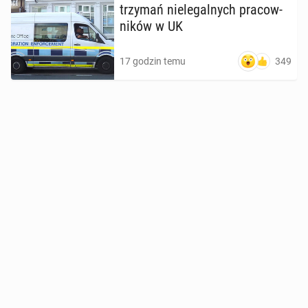
trzy­mań nie­le­gal­nych pra­cow­
ni­ków w UK
349
17 godzin temu