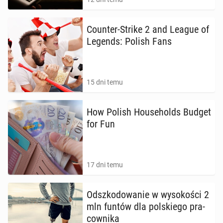
Counter-Strike 2 and League of
Legends: Polish Fans
15 dni temu
How Polish Ho­use­holds Budget
for Fun
17 dni temu
Od­szko­do­wa­nie w wy­so­ko­ści 2
mln funtów dla pol­skie­go pra­
cow­ni­ka