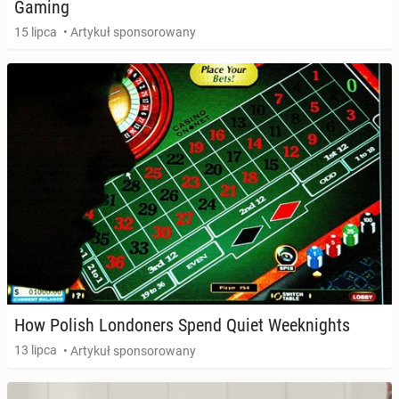
Gaming
15 lipca
• Artykuł sponsorowany
How Polish Lon­do­ners Spend Quiet We­ek­ni­ghts
13 lipca
• Artykuł sponsorowany