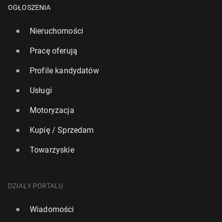
OGŁOSZENIA
Nieruchomości
Pracę oferują
Profile kandydatów
Polak otrzy­mał £600 000 od­szko­do­wa­nia po
Usługi
wypadku mo­to­cy­klo­wym
Motoryzacja
6 lipca
• Artykuł sponsorowany
Kupię / Sprzedam
Towarzyskie
DZIAŁY PORTALU
Wiadomości