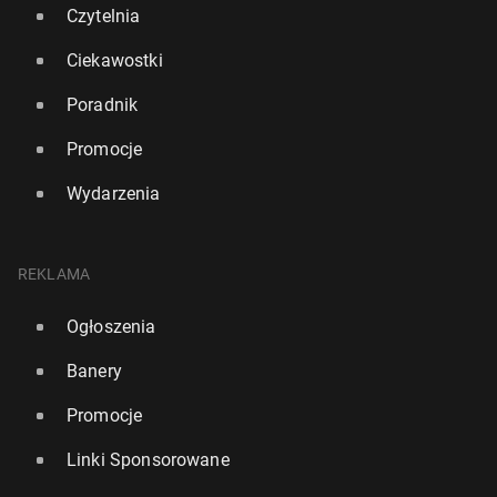
Czytelnia
Ciekawostki
Poradnik
Polska mama w UK stwo­rzy­ła apli­ka­cję, która
pomaga oszczę­dzać na rze­czach dla dzieci
Promocje
3 lipca
• Artykuł sponsorowany
Wydarzenia
REKLAMA
Ogłoszenia
Banery
Promocje
Linki Sponsorowane