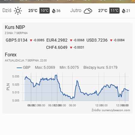
How Poles and Britons Spend on Fun
Dziś
Jutro
25°C
27°C
10°C
11°C
36
21
8 lipca
• Artykuł sponsorowany
Kurs NBP
Z DNIA: 7 SIERPNIA
5.0134
4.2982
3.7236
GBP
EUR
USD
-0.0085
-0.0068
-0.0084
4.6049
CHF
-0.0031
Forex
AKTUALIZACJA:
7 SIERPNIA, 22:00
Źródło: currencybeacon.com
GamStop Expla­ined: A Guide for Polish Re­si­dents
6 lipca
• Artykuł sponsorowany