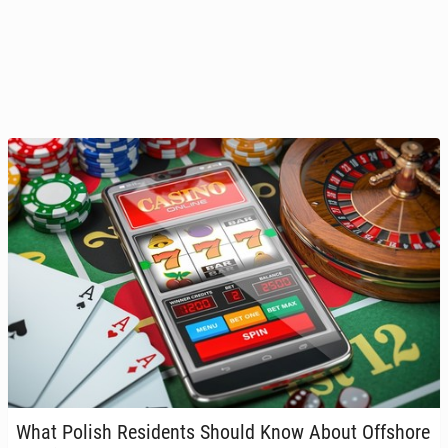
What Polish Re­si­dents Should Know About Of­fsho­re