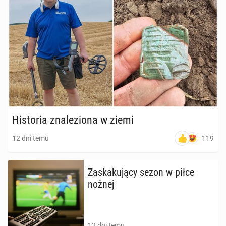
Hi­sto­ria zna­le­zio­na w ziemi
119
12 dni temu
Za­ska­ku­ją­cy sezon w piłce
nożnej
12 dni temu