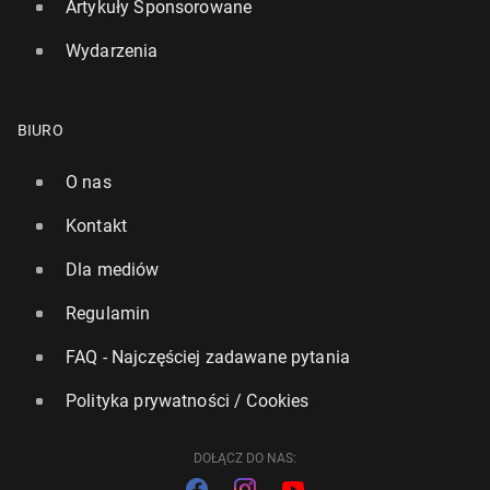
Artykuły Sponsorowane
Poznaj hi­sto­rię por. Bohdana Andersa - pol­skie­go
Wydarzenia
lotnika z czasów II wojny świa­to­wej
108
1 lipca
• John Dekhane
BIURO
O nas
1/22
Kontakt
Dla mediów
Regulamin
FAQ - Najczęściej zadawane pytania
Polityka prywatności / Cookies
DOŁĄCZ DO NAS: