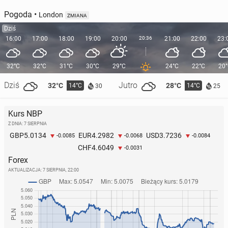
Pogoda
•
London
ZMIANA
Dziś
16:00
17:00
18:00
19:00
20:00
20:36
21:00
22:00
23:
32°C
32°C
31°C
30°C
29°C
24°C
22°C
20
Dziś
Jutro
32°C
28°C
14°C
14°C
30
25
Best UK Co­sme­tics Brands in 2025: Meet the Best
Kurs NBP
Co­sme­tics Chan­ging Your Beauty Routine
Z DNIA: 7 SIERPNIA
5.0134
4.2982
3.7236
GBP
EUR
USD
-0.0085
-0.0068
-0.0084
3 października 2025
• Artykuł sponsorowany
4.6049
CHF
-0.0031
Forex
AKTUALIZACJA:
7 SIERPNIA, 22:00