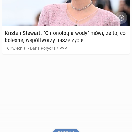
Kristen Stewart: "Chro­no­lo­gia wody" mówi, że to, co
bolesne, współ­two­rzy nasze życie
16 kwietnia
• Daria Porycka / PAP