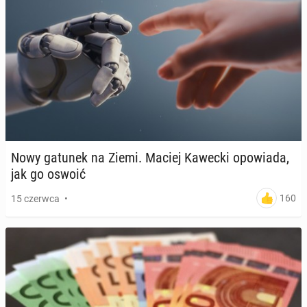
Nowy gatunek na Ziemi. Maciej Kawecki opo­wia­da,
jak go oswoić
160
15 czerwca
•