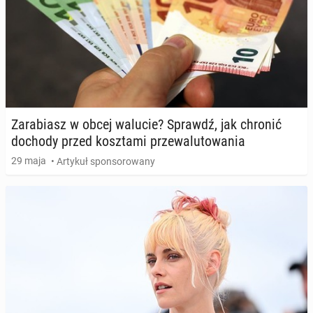
Za­ra­biasz w obcej walucie? Sprawdź, jak chronić
dochody przed kosz­ta­mi prze­wa­lu­to­wa­nia
29 maja
• Artykuł sponsorowany