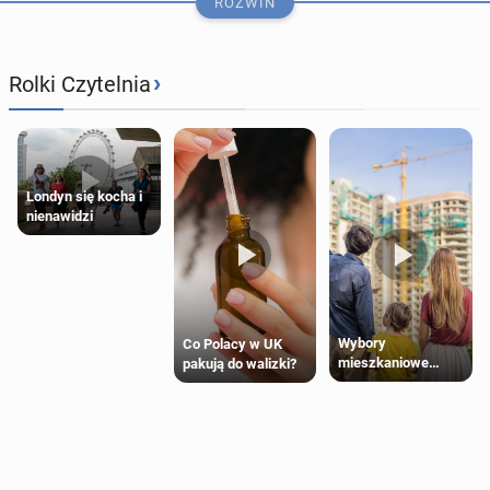
ROZWIŃ
›
Rolki Czytelnia
Londyn się kocha i
nienawidzi
Wybory
Co Polacy w UK
mieszkaniowe
pakują do walizki?
Polaków 2025
Podróż autem z Polski do Londynu – co czeka na
trasie i przy wjeź­dzie na wyspy?
23 stycznia
• Artykuł sponsorowany