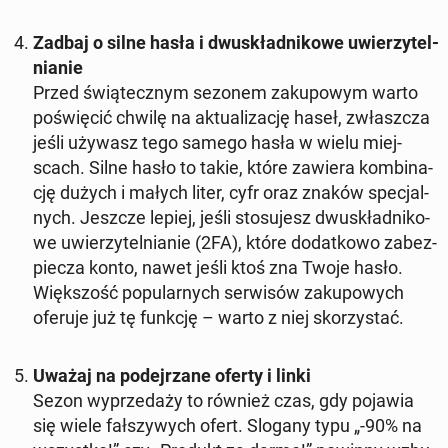
Zadbaj o silne hasła i dwu­skład­ni­ko­we uwie­rzy­tel­
nia­nie
Przed świą­tecz­nym sezonem za­ku­po­wym warto
po­świę­cić chwilę na ak­tu­ali­za­cję haseł, zwłasz­cza
jeśli używasz tego samego hasła w wielu miej­
scach. Silne hasło to takie, które zawiera kom­bi­na­
cję dużych i małych liter, cyfr oraz znaków spe­cjal­
nych. Jeszcze lepiej, jeśli sto­su­jesz dwu­skład­ni­ko­
we uwie­rzy­tel­nia­nie (2FA), które do­dat­ko­wo za­bez­
pie­cza konto, nawet jeśli ktoś zna Twoje hasło.
Więk­szość po­pu­lar­nych ser­wi­sów za­ku­po­wych
oferuje już tę funkcję – warto z niej sko­rzy­stać.
Uważaj na po­dej­rza­ne oferty i linki
Sezon wy­prze­da­ży to również czas, gdy pojawia
się wiele fał­szy­wych ofert. Slogany typu „-90% na