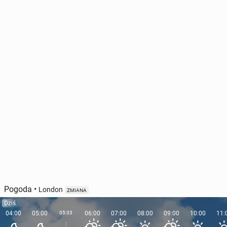
Pogoda
•
London
ZMIANA
Dziś
04:00
05:00
05:33
06:00
07:00
08:00
09:00
10:00
11: