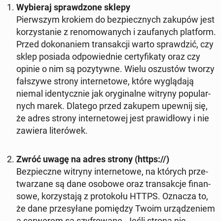
Wy­bie­raj spraw­dzo­ne sklepy
Pierw­szym krokiem do bez­piecz­nych zakupów jest
ko­rzy­sta­nie z re­no­mo­wa­nych i za­ufa­nych plat­form.
Przed do­ko­na­niem trans­ak­cji warto spraw­dzić, czy
sklep posiada od­po­wied­nie cer­ty­fi­ka­ty oraz czy
opinie o nim są po­zy­tyw­ne. Wielu oszu­stów tworzy
fał­szy­we strony in­ter­ne­to­we, które wy­glą­da­ją
niemal iden­tycz­nie jak ory­gi­nal­ne witryny po­pu­lar­
nych marek. Dlatego przed zakupem upewnij się,
że adres strony in­ter­ne­to­wej jest pra­wi­dło­wy i nie
zawiera li­te­ró­wek.
Zwróć uwagę na adres strony (https://)
Bez­piecz­ne witryny in­ter­ne­to­we, na których prze­
twa­rza­ne są dane osobowe oraz trans­ak­cje fi­nan­
so­we, ko­rzy­sta­ją z pro­to­ko­łu HTTPS. Oznacza to,
że dane prze­sy­ła­ne po­mię­dzy Twoim urzą­dze­niem
a ser­we­rem są szy­fro­wa­ne. Jeśli strona nie