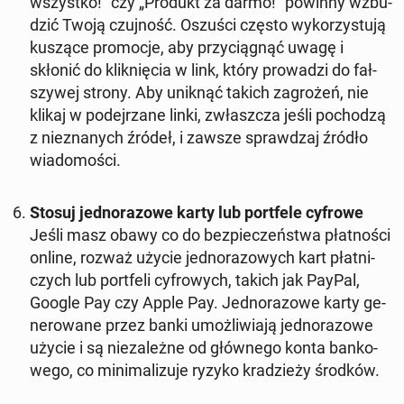
wszyst­ko!” czy „Produkt za darmo!” powinny wzbu­
dzić Twoją czuj­ność. Oszuści często wy­ko­rzy­stu­ją
kuszące pro­mo­cje, aby przy­cią­gnąć uwagę i
skłonić do klik­nię­cia w link, który pro­wa­dzi do fał­
szy­wej strony. Aby uniknąć takich za­gro­żeń, nie
klikaj w po­dej­rza­ne linki, zwłasz­cza jeśli po­cho­dzą
z nie­zna­nych źródeł, i zawsze spraw­dzaj źródło
wia­do­mo­ści.
Stosuj jed­no­ra­zo­we karty lub port­fe­le cyfrowe
Jeśli masz obawy co do bez­pie­czeń­stwa płat­no­ści
online, rozważ użycie jed­no­ra­zo­wych kart płat­ni­
czych lub port­fe­li cy­fro­wych, takich jak PayPal,
Google Pay czy Apple Pay. Jed­no­ra­zo­we karty ge­
ne­ro­wa­ne przez banki umoż­li­wia­ją jed­no­ra­zo­we
użycie i są nie­za­leż­ne od głów­ne­go konta ban­ko­
we­go, co mi­ni­ma­li­zu­je ryzyko kra­dzie­ży środków.