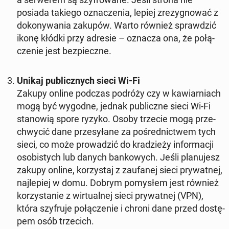
posiada takiego ozna­cze­nia, lepiej zre­zy­gno­wać z
do­ko­ny­wa­nia zakupów. Warto również spraw­dzić
ikonę kłódki przy adresie – oznacza ona, że po­łą­
cze­nie jest bez­piecz­ne.
Unikaj pu­blicz­nych sieci Wi-Fi
Zakupy online podczas podróży czy w ka­wiar­niach
mogą być wygodne, jednak pu­blicz­ne sieci Wi-Fi
sta­no­wią spore ryzyko. Osoby trzecie mogą prze­
chwy­cić dane prze­sy­ła­ne za po­śred­nic­twem tych
sieci, co może pro­wa­dzić do kra­dzie­ży in­for­ma­cji
oso­bi­stych lub danych ban­ko­wych. Jeśli pla­nu­jesz
zakupy online, ko­rzy­staj z za­ufa­nej sieci pry­wat­nej,
naj­le­piej w domu. Dobrym po­my­słem jest również
ko­rzy­sta­nie z wir­tu­al­nej sieci pry­wat­nej (VPN),
która szy­fru­je po­łą­cze­nie i chroni dane przed do­stę­
pem osób trze­cich.