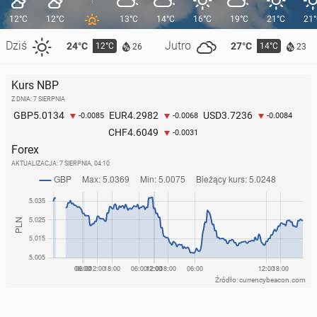
12°C
12°C
13°C
14°C
16°C
19°C
21°C
21
Dziś
Jutro
24°C
27°C
12°C
14°C
26
23
Kurs NBP
Z DNIA: 7 SIERPNIA
5.0134
4.2982
3.7236
GBP
EUR
USD
-0.0085
-0.0068
-0.0084
4.6049
CHF
-0.0031
Forex
AKTUALIZACJA:
7 SIERPNIA, 04:10
Źródło: currencybeacon.com