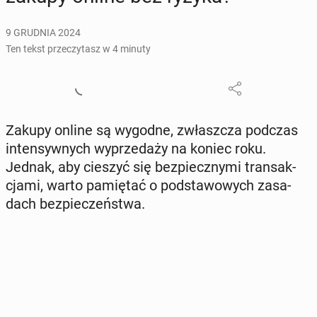
9 GRUDNIA 2024
Ten tekst przeczytasz w 4 minuty
Zakupy online są wygodne, zwłasz­cza podczas
in­ten­syw­nych wy­prze­da­ży na koniec roku.
Jednak, aby cieszyć się bez­piecz­ny­mi trans­ak­
cja­mi, warto pa­mię­tać o pod­sta­wo­wych za­sa­
dach bez­pie­czeń­stwa.