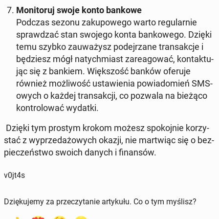
Mo­ni­to­ruj swoje konto bankowe
Podczas sezonu za­ku­po­we­go warto re­gu­lar­nie
spraw­dzać stan swojego konta ban­ko­we­go. Dzięki
temu szybko za­uwa­żysz po­dej­rza­ne trans­ak­cje i
bę­dziesz mógł na­tych­miast za­re­ago­wać, kon­tak­tu­
jąc się z bankiem. Więk­szość banków oferuje
również moż­li­wość usta­wie­nia po­wia­do­mień SMS-
owych o każdej trans­ak­cji, co pozwala na bieżąco
kon­tro­lo­wać wydatki.
Dzięki tym prostym krokom możesz spo­koj­nie ko­rzy­
stać z wy­prze­da­żo­wych okazji, nie mar­twiąc się o bez­
pie­czeń­stwo swoich danych i fi­nan­sów.
v0jt4s
Dziękujemy za przeczytanie artykułu. Co o tym myślisz?