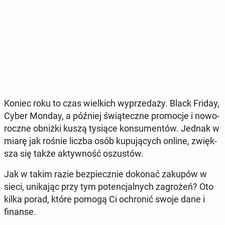
Koniec roku to czas wiel­kich wy­prze­da­ży. Black Friday,
Cyber Monday, a później świą­tecz­ne pro­mo­cje i no­wo­
rocz­ne obniżki kuszą tysiące kon­su­men­tów. Jednak w
miarę jak rośnie liczba osób ku­pu­ją­cych online, zwięk­
sza się także ak­tyw­ność oszu­stów.
Jak w takim razie bez­piecz­nie dokonać zakupów w
sieci, uni­ka­jąc przy tym po­ten­cjal­nych za­gro­żeń? Oto
kilka porad, które pomogą Ci ochro­nić swoje dane i
finanse.