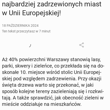
naj­bar­dziej za­drze­wio­nych miast
w Unii Eu­ro­pej­skiej!
18 PAŹDZIERNIKA 2024
Ten tekst przeczytasz w 7 minut
Aż 40% po­wierzch­ni War­sza­wy sta­no­wią lasy,
parki, skwery i zie­leń­ce, co prze­kła­da się na do­
sko­na­łe 10. miejsce wśród stolic Unii Eu­ro­pej­
skiej pod wzglę­dem za­drze­wie­nia. Przy okazji
święta drzewa warto się prze­ko­nać, w jaki
sposób kolejne tereny za­zie­le­nia­ją się i roz­kwi­
ta­ją. A także spraw­dzić, jak obec­ność zieleni w
mieście od­dzia­łu­je na miesz­kań­ców.