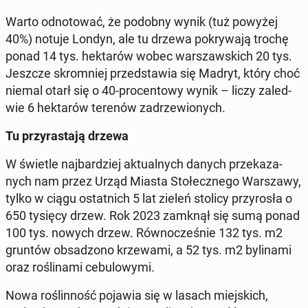
Warto od­no­to­wać, że podobny wynik (tuż powyżej
40%) notuje Londyn, ale tu drzewa po­kry­wa­ją trochę
ponad 14 tys. hek­ta­rów wobec war­szaw­skich 20 tys.
Jeszcze skrom­niej przed­sta­wia się Madryt, który choć
niemal otarł się o 40-pro­cen­to­wy wynik – liczy za­le­d­
wie 6 hek­ta­rów terenów za­drze­wio­nych.
Tu przy­ra­sta­ją drzewa
W świetle naj­bar­dziej ak­tu­al­nych danych prze­ka­za­
nych nam przez Urząd Miasta Sto­łecz­ne­go War­sza­wy,
tylko w ciągu ostat­nich 5 lat zieleń stolicy przy­ro­sła o
650 tysięcy drzew. Rok 2023 zamknął się sumą ponad
100 tys. nowych drzew. Rów­no­cze­śnie 132 tys. m2
gruntów ob­sa­dzo­no krze­wa­mi, a 52 tys. m2 by­li­na­mi
oraz ro­śli­na­mi ce­bu­lo­wy­mi.
Nowa ro­ślin­ność pojawia się w lasach miej­skich,