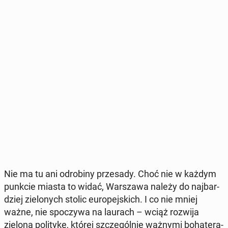
Nie ma tu ani odro­bi­ny prze­sa­dy. Choć nie w każdym
punkcie miasta to widać, War­sza­wa należy do naj­bar­
dziej zie­lo­nych stolic eu­ro­pej­skich. I co nie mniej
ważne, nie spo­czy­wa na laurach – wciąż rozwija
zieloną po­li­ty­kę, której szcze­gól­nie ważnymi bo­ha­te­ra­