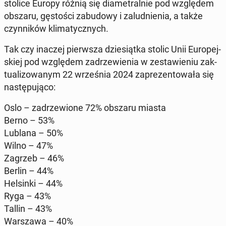
stolice Europy różnią się dia­me­tral­nie pod wzglę­dem
obszaru, gę­sto­ści za­bu­do­wy i za­lud­nie­nia, a także
czyn­ni­ków kli­ma­tycz­nych.
Tak czy inaczej pierw­sza dzie­siąt­ka stolic Unii Eu­ro­pej­
skiej pod wzglę­dem za­drze­wie­nia w ze­sta­wie­niu zak­
tu­ali­zo­wa­nym 22 wrze­śnia 2024 za­pre­zen­to­wa­ła się
na­stę­pu­ją­co:
Oslo – za­drze­wio­ne 72% obszaru miasta
Berno – 53%
Lublana – 50%
Wilno – 47%
Zagrzeb – 46%
Berlin – 44%
Hel­sin­ki – 44%
Ryga – 43%
Tallin – 43%
War­sza­wa – 40%