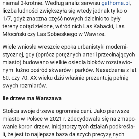
niemal 3-krotnie. Według analiz serwisu
gethome.pl
,
liczba lud­no­ści zwięk­szy­ła się wtedy jednak tylko o
1/7, gdyż znaczna część nowych dziel­nic to były
tereny dotąd zielone, wśród nich Las Kabacki, Las
Mło­ciń­ski czy Las So­bie­skie­go w Wawrze.
Wiele wniosła wresz­cie epoka urba­ni­sty­ki mo­der­ni­
stycz­nej, gdy (oprócz po­tęż­nych arterii prze­ci­na­ją­cych
miasto) bu­do­wa­no wielkie osiedla bloków roz­sta­wio­
ny­mi luźno pośród skwerów i parków. Na­sa­dze­nia z lat
60. czy 70. XX wieku dziś właśnie pre­zen­tu­ją pełnię
swych roz­mia­rów.
Ile drzew ma War­sza­wa
Stolica swoje drzewa ogrom­nie ceni. Jako pierw­sze
miasto w Polsce w 2021 r. zde­cy­do­wa­ła się na zma­po­
wa­nie koron drzew. Ini­cja­to­rzy tych działań pod­kre­śla­
li, że jest to naj­lep­sza baza dal­szych pre­cy­zyj­nych