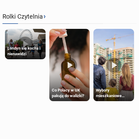
›
Rolki Czytelnia
Londyn się kocha i
nienawidzi
Wybory
Co Polacy w UK
mieszkaniowe
pakują do walizki?
Polaków 2025