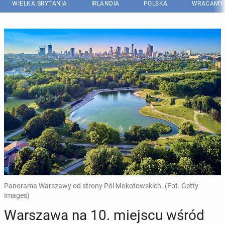
WIELKA BRYTANIA
IRLANDIA
POLSKA
WRACAMY 
Panorama Warszawy od strony Pól Mokotowskich. (Fot. Getty
Images)
War­sza­wa na 10. miejscu wśród