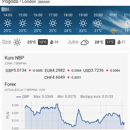
Pogoda
•
London
ZMIANA
Dziś
14:00
15:00
16:00
17:00
18:00
19:00
20:00
20:39
21:
25°C
25°C
25°C
25°C
24°C
23°C
21°C
19
Dziś
Jutro
25°C
28°C
10°C
11°C
34
21
Kurs NBP
Z DNIA: 7 SIERPNIA
5.0134
4.2982
3.7236
GBP
EUR
USD
-0.0085
-0.0068
-0.0084
4.6049
CHF
-0.0031
Forex
AKTUALIZACJA:
7 SIERPNIA, 14:30