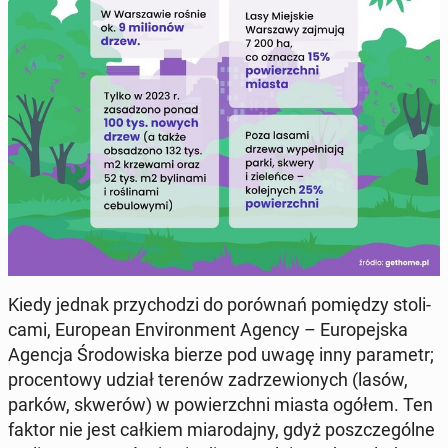
Kiedy jednak przy­cho­dzi do po­rów­nań po­mię­dzy sto­li­
ca­mi, Eu­ro­pe­an Envi­ron­ment Agency – Eu­ro­pej­ska
Agencja Śro­do­wi­ska bierze pod uwagę inny pa­ra­metr;
pro­cen­to­wy udział terenów za­drze­wio­nych (lasów,
parków, skwerów) w po­wierzch­ni miasta ogółem. Ten
faktor nie jest całkiem mia­ro­daj­ny, gdyż po­szcze­gól­ne