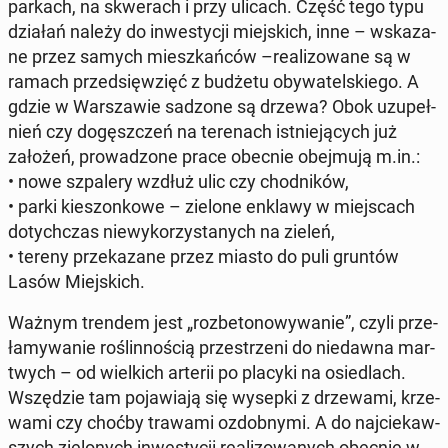
parkach, na skwe­rach i przy ulicach. Część tego typu
działań należy do in­we­sty­cji miej­skich, inne – wska­za­
ne przez samych miesz­kań­ców –re­ali­zo­wa­ne są w
ramach przed­się­wzięć z budżetu oby­wa­tel­skie­go. A
gdzie w War­sza­wie sadzone są drzewa? Obok uzu­peł­
nień czy do­gęsz­czeń na te­re­nach ist­nie­ją­cych już
założeń, pro­wa­dzo­ne prace obecnie obej­mu­ją m.in.:
• nowe szpa­le­ry wzdłuż ulic czy chod­ni­ków,
• parki kie­szon­ko­we – zielone enklawy w miej­scach
do­tych­czas nie­wy­ko­rzy­sta­nych na zieleń,
• tereny prze­ka­za­ne przez miasto do puli gruntów
Lasów Miej­skich.
Ważnym trendem jest „roz­be­to­no­wy­wa­nie”, czyli prze­
ła­my­wa­nie ro­ślin­no­ścią prze­strze­ni do nie­daw­na mar­
twych – od wiel­kich arterii po placyki na osie­dlach.
Wszę­dzie tam po­ja­wia­ją się wysepki z drze­wa­mi, krze­
wa­mi czy choćby trawami ozdob­ny­mi. A do naj­cie­kaw­
szych zie­lo­nych in­we­sty­cji re­ali­zo­wa­nych obecnie w