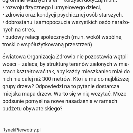
• rozwoju fi­zycz­ne­go i umy­sło­we­go dzieci,
• zdrowia oraz kon­dy­cji psy­chicz­nej osób star­szych,
• do­bro­sta­nu i sa­mo­po­czu­cia wszyst­kich osób na­ra­żo­
nych na stres,
• budowy relacji spo­łecz­nych (m.in. wokół wspól­nej
troski o współ­użyt­ko­wa­ną prze­strzeń).
Świa­to­wa Or­ga­ni­za­cja Zdrowia nie po­zo­sta­wia wąt­pli­
wo­ści – zaleca, by struk­tu­rę terenów zie­lo­nych w mia­
stach kształ­to­wać tak, aby każdy miesz­ka­niec miał do
nich nie dalej niż 300 metrów. Kto ile ma do naj­bliż­szej
grupy drzew? Od­po­wie­dzi na to pytanie do­star­cza
miejska mapa drzew. Warto się w nią wczytać. Może
pod­su­nie pomysł na nowe na­sa­dze­nia w ramach
budżetu oby­wa­tel­skie­go?
RynekPierwotny.pl