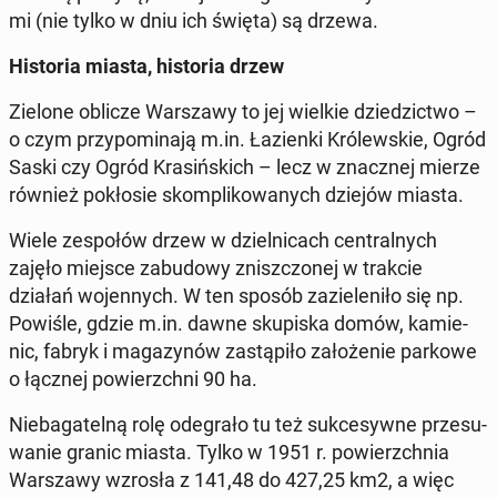
mi (nie tylko w dniu ich święta) są drzewa.
Hi­sto­ria miasta, hi­sto­ria drzew
Zielone oblicze War­sza­wy to jej wielkie dzie­dzic­two –
o czym przy­po­mi­na­ją m.in. Ła­zien­ki Kró­lew­skie, Ogród
Saski czy Ogród Kra­siń­skich – lecz w znacz­nej mierze
również po­kło­sie skom­pli­ko­wa­nych dziejów miasta.
Wiele ze­spo­łów drzew w dziel­ni­cach cen­tral­nych
zajęło miejsce za­bu­do­wy znisz­czo­nej w trakcie
działań wo­jen­nych. W ten sposób za­zie­le­ni­ło się np.
Powiśle, gdzie m.in. dawne sku­pi­ska domów, ka­mie­
nic, fabryk i ma­ga­zy­nów za­stą­pi­ło za­ło­że­nie parkowe
o łącznej po­wierzch­ni 90 ha.
Nie­ba­ga­tel­ną rolę ode­gra­ło tu też suk­ce­syw­ne prze­su­
wa­nie granic miasta. Tylko w 1951 r. po­wierzch­nia
War­sza­wy wzrosła z 141,48 do 427,25 km2, a więc