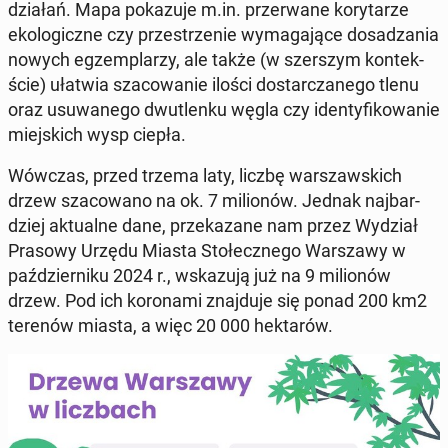
działań. Mapa po­ka­zu­je m.in. prze­rwa­ne ko­ry­ta­rze
eko­lo­gicz­ne czy prze­strze­nie wy­ma­ga­ją­ce do­sa­dza­nia
nowych eg­zem­pla­rzy, ale także (w szer­szym kon­tek­
ście) ułatwia sza­co­wa­nie ilości do­star­cza­ne­go tlenu
oraz usu­wa­ne­go dwu­tlen­ku węgla czy iden­ty­fi­ko­wa­nie
miej­skich wysp ciepła.
Wówczas, przed trzema laty, liczbę war­szaw­skich
drzew sza­co­wa­no na ok. 7 mi­lio­nów. Jednak naj­bar­
dziej ak­tu­al­ne dane, prze­ka­za­ne nam przez Wydział
Prasowy Urzędu Miasta Sto­łecz­ne­go War­sza­wy w
paź­dzier­ni­ku 2024 r., wska­zu­ją już na 9 mi­lio­nów
drzew. Pod ich ko­ro­na­mi znaj­du­je się ponad 200 km2
terenów miasta, a więc 20 000 hek­ta­rów.