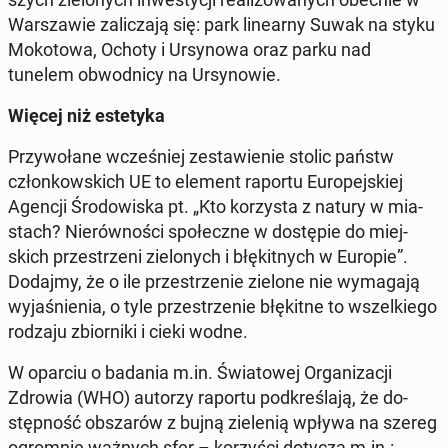
War­sza­wie za­li­cza­ją się: park li­ne­ar­ny Suwak na styku
Mo­ko­to­wa, Ochoty i Ur­sy­no­wa oraz parku nad
tunelem ob­wod­ni­cy na Ur­sy­no­wie.
Więcej niż es­te­ty­ka
Przy­wo­ła­ne wcze­śniej ze­sta­wie­nie stolic państw
człon­kow­skich UE to element raportu Eu­ro­pej­skiej
Agencji Śro­do­wi­ska pt. „Kto ko­rzy­sta z natury w mia­
stach? Nie­rów­no­ści spo­łecz­ne w do­stę­pie do miej­
skich prze­strze­ni zie­lo­nych i błę­kit­nych w Europie”.
Dodajmy, że o ile prze­strze­nie zielone nie wy­ma­ga­ją
wy­ja­śnie­nia, o tyle prze­strze­nie błę­kit­ne to wszel­kie­go
rodzaju zbior­ni­ki i cieki wodne.
W oparciu o badania m.in. Świa­to­wej Or­ga­ni­za­cji
Zdrowia (WHO) autorzy raportu pod­kre­śla­ją, że do­
stęp­ność ob­sza­rów z bujną zie­le­nią wpływa na szereg
ogrom­nie ważnych sfer – ko­rzy­ści dotyczą m.in.: