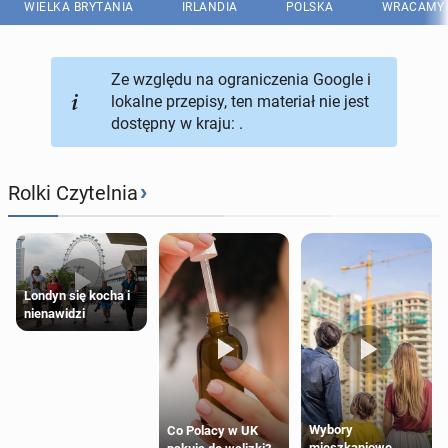
WIELKA BRYTANIA
IRLANDIA
POLSKA
WRACAMY 
Ze względu na ograniczenia Google i
lokalne przepisy, ten materiał nie jest
dostępny w kraju: .
›
Rolki Czytelnia
Londyn się kocha i
nienawidzi
Wybory
Co Polacy w UK
mieszkaniowe