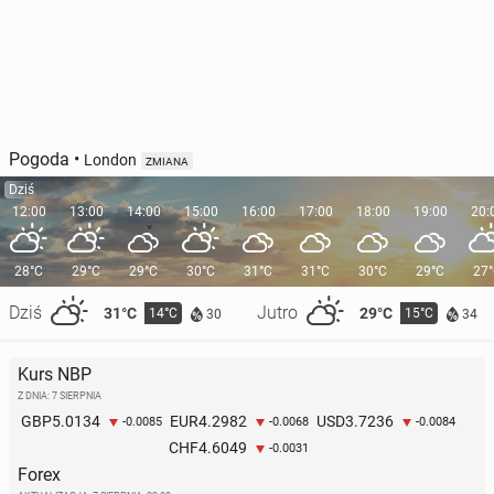
Pogoda
•
London
ZMIANA
Dziś
12:00
13:00
14:00
15:00
16:00
17:00
18:00
19:00
20:
28°C
29°C
29°C
30°C
31°C
31°C
30°C
29°C
27
Dziś
Jutro
31°C
29°C
14°C
15°C
30
34
Kurs NBP
Z DNIA: 7 SIERPNIA
5.0134
4.2982
3.7236
GBP
EUR
USD
-0.0085
-0.0068
-0.0084
4.6049
CHF
-0.0031
Forex