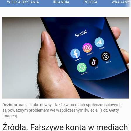
WIELKA BRYTANIA
IRLANDIA
POLSKA
WRACAMY 
Dezinformacja i fake newsy - także w mediach społecznościowych -
są poważnym problemem we współczesnym świecie. (Fot. Getty
Images)
Źródła. Fał­szy­we konta w mediach