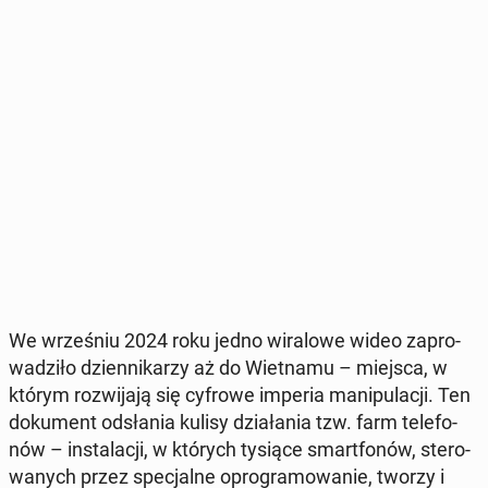
We wrze­śniu 2024 roku jedno wi­ra­lo­we wideo za­pro­
wa­dzi­ło dzien­ni­ka­rzy aż do Wiet­na­mu – miejsca, w
którym roz­wi­ja­ją się cyfrowe imperia ma­ni­pu­la­cji. Ten
do­ku­ment od­sła­nia kulisy dzia­ła­nia tzw. farm te­le­fo­
nów – in­sta­la­cji, w których tysiące smart­fo­nów, ste­ro­
wa­nych przez spe­cjal­ne opro­gra­mo­wa­nie, tworzy i