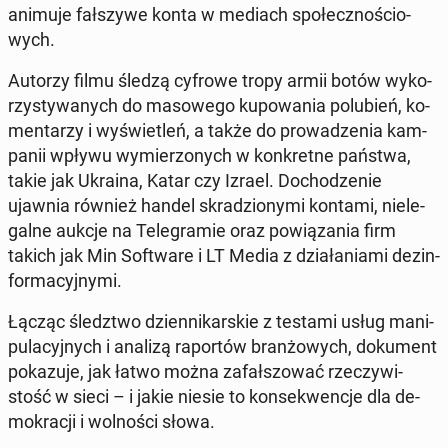
animuje fał­szy­we konta w mediach spo­łecz­no­ścio­
wych.
Autorzy filmu śledzą cyfrowe tropy armii botów wy­ko­
rzy­sty­wa­nych do ma­so­we­go ku­po­wa­nia po­lu­bień, ko­
men­ta­rzy i wy­świe­tleń, a także do pro­wa­dze­nia kam­
pa­nii wpływu wy­mie­rzo­nych w kon­kret­ne państwa,
takie jak Ukraina, Katar czy Izrael. Do­cho­dze­nie
ujawnia również handel skra­dzio­ny­mi kontami, nie­le­
gal­ne aukcje na Te­le­gra­mie oraz po­wią­za­nia firm
takich jak Min So­ftwa­re i LT Media z dzia­ła­nia­mi dez­in­
for­ma­cyj­ny­mi.
Łącząc śledz­two dzien­ni­kar­skie z testami usług ma­ni­
pu­la­cyj­nych i analizą ra­por­tów bran­żo­wych, do­ku­ment
po­ka­zu­je, jak łatwo można za­fał­szo­wać rze­czy­wi­
stość w sieci – i jakie niesie to kon­se­kwen­cje dla de­
mo­kra­cji i wol­no­ści słowa.