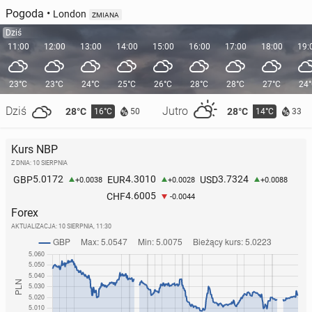
Pogoda
•
London
ZMIANA
Dziś
11:00
12:00
13:00
14:00
15:00
16:00
17:00
18:00
19:
23°C
23°C
24°C
25°C
26°C
28°C
28°C
27°C
24
Dziś
Jutro
28°C
28°C
16°C
14°C
50
33
Kurs NBP
Z DNIA: 10 SIERPNIA
5.0172
4.3010
3.7324
GBP
EUR
USD
+0.0038
+0.0028
+0.0088
4.6005
CHF
-0.0044
Forex
AKTUALIZACJA:
10 SIERPNIA, 11:30