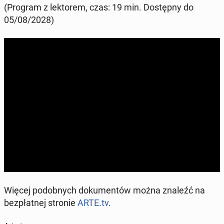
(Program z lek­to­rem, czas: 19 min. Do­stęp­ny do
05/08/2028)
Więcej po­dob­nych do­ku­men­tów można znaleźć na
bez­płat­nej stronie
ARTE.tv
.