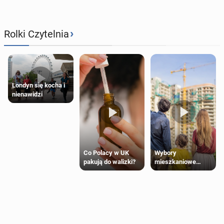
›
Rolki Czytelnia
Londyn się kocha i
nienawidzi
Wybory
Co Polacy w UK
mieszkaniowe
pakują do walizki?
Polaków 2025