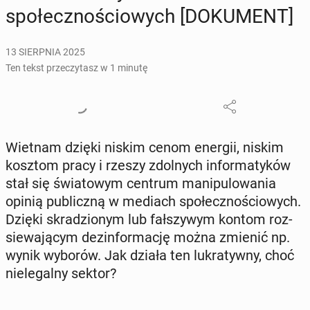
spo­łecz­no­ścio­wych [DO­KU­MENT]
13 SIERPNIA 2025
Ten tekst przeczytasz w 1 minutę
Wietnam dzięki niskim cenom energii, niskim
kosztom pracy i rzeszy zdol­nych in­for­ma­ty­ków
stał się świa­to­wym centrum ma­ni­pu­lo­wa­nia
opinią pu­blicz­ną w mediach spo­łecz­no­ścio­wych.
Dzięki skra­dzio­nym lub fał­szy­wym kontom roz­
sie­wa­ją­cym dez­in­for­ma­cję można zmienić np.
wynik wyborów. Jak działa ten lu­kra­tyw­ny, choć
nie­le­gal­ny sektor?