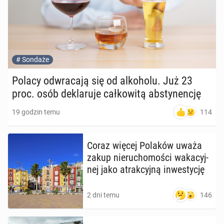
#
Sondaże
Polacy od­wra­ca­ją się od al­ko­ho­lu. Już 23
proc. osób de­kla­ru­je cał­ko­wi­tą abs­ty­nen­cję
114
19 godzin temu
Coraz więcej Polaków uważa
zakup nie­ru­cho­mo­ści wa­ka­cyj­
nej jako atrak­cyj­ną in­we­sty­cję
146
2 dni temu