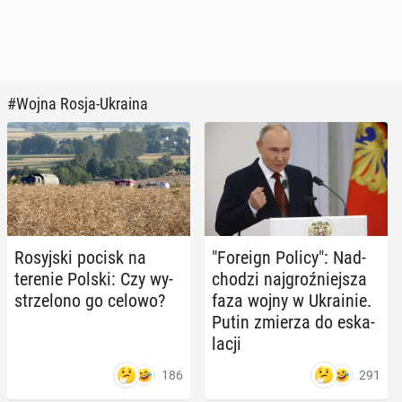
#Wojna Rosja-Ukraina
Ro­syj­ski pocisk na
"Foreign Policy": Nad­
terenie Polski: Czy wy­
cho­dzi naj­groź­niej­sza
strze­lo­no go celowo?
faza wojny w Ukra­inie.
Putin zmierza do eska­
la­cji
186
291