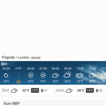
Pogoda
•
London
ZMIANA
Dziś
05:00
05:36
06:00
07:00
08:00
09:00
10:00
11:00
12:
16°C
16°C
16°C
18°C
22°C
25°C
28°C
29
Dziś
Jutro
32°C
28°C
15°C
14°C
21
22
Kurs NBP