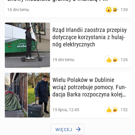
139
16 dni temu
Rząd Ir­lan­dii za­ostrza prze­pi­sy
do­ty­czą­ce ko­rzy­sta­nia z hu­laj­
nóg elek­trycz­nych
126
19 dni temu
Wielu Polaków w Du­bli­nie
wciąż po­trze­bu­je pomocy. Fun­
da­cja Barka roz­po­czy­na kolejny
projekt
152
15 lipca, 12:45
WIĘCEJ