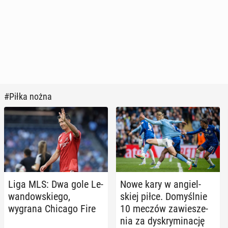
#Piłka nożna
Liga MLS: Dwa gole Le­
Nowe kary w an­giel­
wan­dow­skie­go,
skiej piłce. Do­myśl­nie
wygrana Chicago Fire
10 meczów za­wie­sze­
nia za dys­kry­mi­na­cję