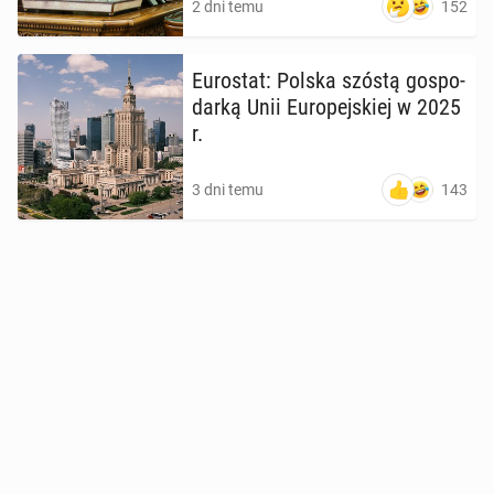
152
2 dni temu
Eu­ro­stat: Polska szóstą go­spo­
dar­ką Unii Eu­ro­pej­skiej w 2025
r.
143
3 dni temu