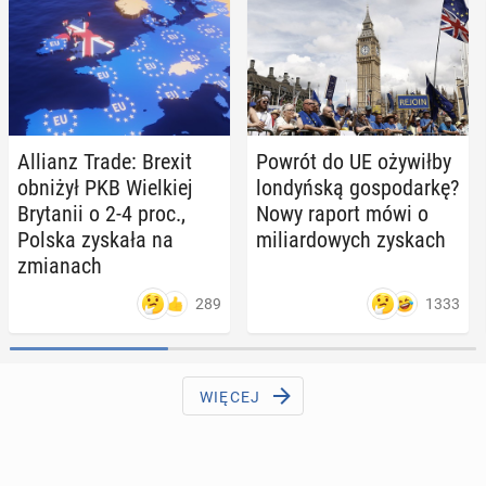
Allianz Trade: Brexit
Powrót do UE oży­wił­by
obniżył PKB Wiel­kiej
lon­dyń­ską go­spo­dar­kę?
Bry­ta­nii o 2-4 proc.,
Nowy raport mówi o
Polska zyskała na
mi­liar­do­wych zyskach
zmia­nach
289
1333
WIĘCEJ