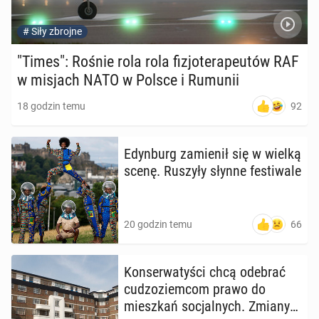
#
Siły zbrojne
"Times": Rośnie rola rola fi­zjo­te­ra­peu­tów RAF
w misjach NATO w Polsce i Rumunii
92
18 godzin temu
Edyn­burg za­mie­nił się w wielką
scenę. Ruszyły słynne fe­sti­wa­le
66
20 godzin temu
Kon­ser­wa­ty­ści chcą odebrać
cu­dzo­ziem­com prawo do
miesz­kań so­cjal­nych. Zmiany