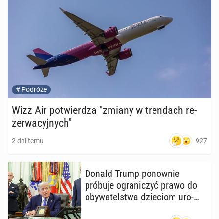
#
Podróże
Wizz Air po­twier­dza "zmiany w tren­dach re­
zer­wa­cyj­nych"
927
2 dni temu
Donald Trump po­now­nie
próbuje ogra­ni­czyć prawo do
oby­wa­tel­stwa dzie­ciom uro­
dzo­nym w USA