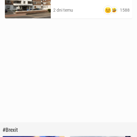
mogłyby objąć Polaków
1588
2 dni temu
#Brexit