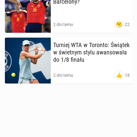
Bar­ce­lo­ny?
22
2 dni temu
Turniej WTA w Toronto: Świątek
w świet­nym stylu awan­so­wa­ła
do 1/8 finału
18
2 dni temu