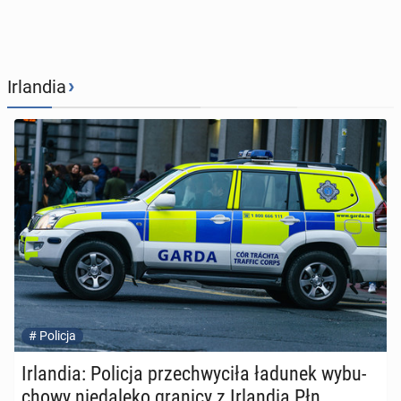
›
Irlandia
#
Policja
Ir­lan­dia: Policja prze­chwy­ci­ła ładunek wy­bu­
cho­wy nie­da­le­ko granicy z Ir­lan­dią Płn