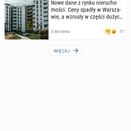
Nowe dane z rynku nie­ru­cho­
mo­ści. Ceny spadły w War­sza­
wie, a wzrosły w części dużych
miast
77
3 dni temu
WIĘCEJ