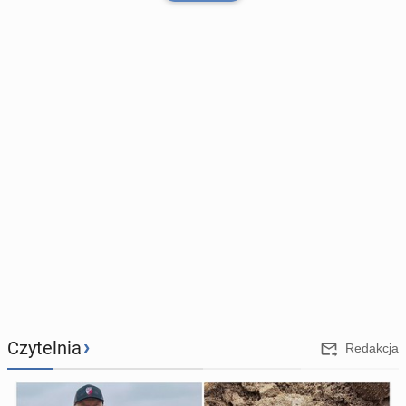
Liga por­tu­gal­ska: Leczący kon­
tu­zję kolana Bed­na­rek wznowił
tre­nin­gi
6
Wczoraj
Turniej ATP w Mont­re­alu:
Hurkacz awan­so­wał do trze­ciej
›
Czytelnia
rundy
Redakcja
35
Wczoraj