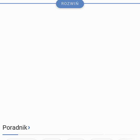
ROZWIŃ
Powstał portret Marilyn
Monroe wy­ko­na­ny trak­to­rem z
pługiem i broną
39
wtorek, 4 sierpnia
Matcha za­gro­żo­na przez
›
Poradnik
zmiany klimatu