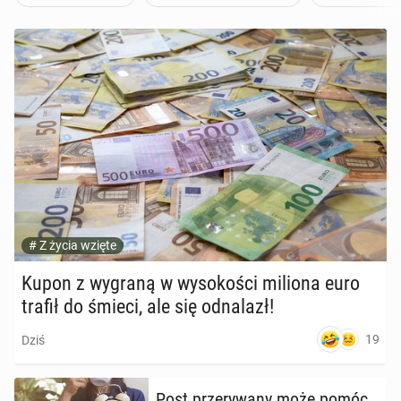
Andersa - pol­skie­go lotnika z
czasów II wojny świa­to­wej
108
1 lipca
PRZEJDŹ DO CZYTELNI
#
Z życia wzięte
Kupon z wygraną w wy­so­ko­ści miliona euro
trafił do śmieci, ale się od­na­lazł!
19
Dziś
Post prze­ry­wa­ny może pomóc