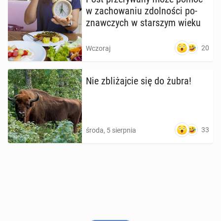
w za­cho­wa­niu zdol­no­ści po­
znaw­czych w star­szym wieku
20
Wczoraj
Nie zbli­żaj­cie się do żubra!
33
środa, 5 sierpnia