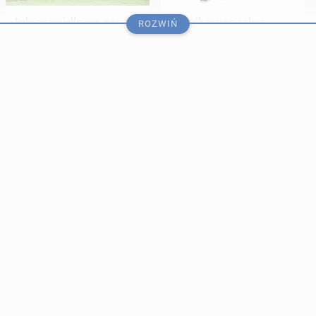
Jak pra­wi­dło­wo se­gre­
Wysyłka paczek z
ROZWIŃ
go­wać odpady w Anglii
Polski do UK: Co warto
według nowych zasad?
wie­dzieć o for­mal­no­
ściach i opła­tach?
PRZEJDŹ DO PORADNIKA