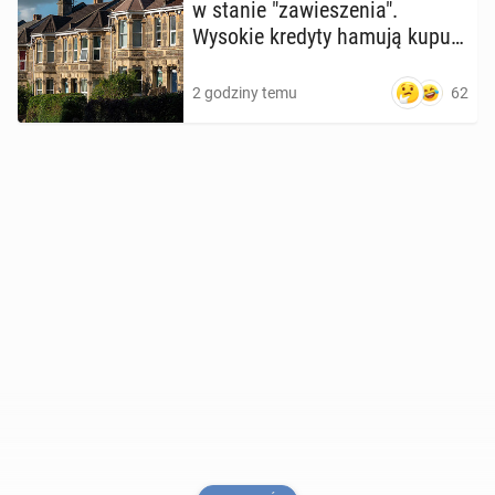
w stanie "za­wie­sze­nia".
Wysokie kredyty hamują ku­pu­
ją­cych
62
2 godziny temu