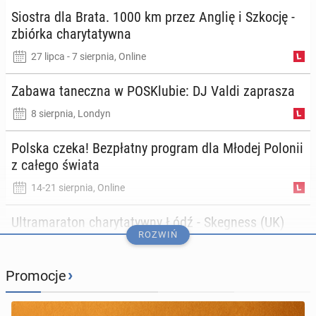
świata
Siostra dla Brata. 1000 km przez Anglię i Szkocję -
zbiórka cha­ry­ta­tyw­na
1651
6804
27 lipca - 7 sierpnia, Online
Zabawa ta­necz­na w PO­SKlu­bie: DJ Valdi za­pra­sza
PRZEJDŹ DO WIADOMOŚCI
8 sierpnia, Londyn
Polska czeka! Bez­płat­ny program dla Młodej Polonii
z całego świata
14-21 sierpnia, Online
Ul­tra­ma­ra­ton cha­ry­ta­tyw­ny Łódź - Ske­gness (UK)
ROZWIŃ
2026
17 sierpnia - 3 września, Online
›
Promocje
Darmowy projekt edu­ka­cyj­ny dla liderek i liderów po­
lo­nij­nych - Po­lo­nij­ni Liderzy w Polsce