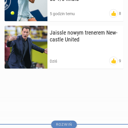
8
5 godzin temu
Jaissle nowym tre­ne­rem New­
ca­stle United
9
Dziś
ROZWIŃ