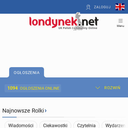
ZALOGUJ
Menu
OGŁOSZENIA
1094
ROZWIŃ
OGŁOSZENIA ONLINE
Dodaj ogłoszenie
Moje ogłoszenia
›
Najnowsze Rolki
Oferta i cennik ogłoszeń
Wiadomości
Ciekawostki
Czytelnia
Wydarzeni