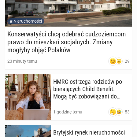
#
Nieruchomości
Kon­ser­wa­ty­ści chcą odebrać cu­dzo­ziem­com
prawo do miesz­kań so­cjal­nych. Zmiany
mogłyby objąć Polaków
29
23 minuty temu
HMRC ostrze­ga ro­dzi­ców po­
bie­ra­ją­cych Child Benefit.
Mogą być zo­bo­wią­za­ni do
zwrotu zasiłku
53
1 godzinę temu
Bry­tyj­ski rynek nie­ru­cho­mo­ści