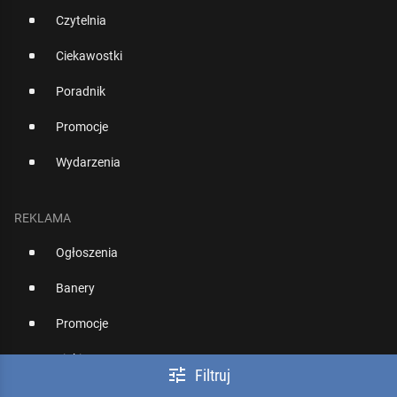
Czytelnia
Ciekawostki
Poradnik
Promocje
Wydarzenia
REKLAMA
Ogłoszenia
Banery
Promocje
Linki Sponsorowane

Filtruj
Artykuły Sponsorowane