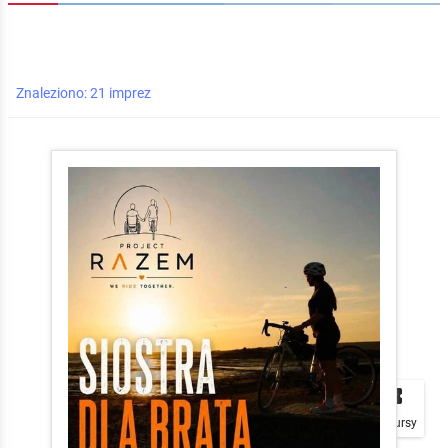
Znaleziono: 21 imprez


local_play
Plakaty
Mapa
Konkursy