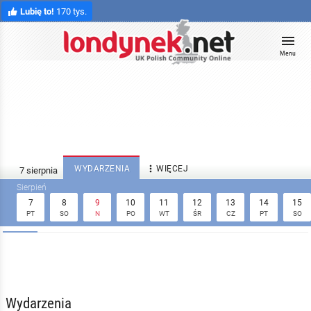
Lubię to!
170 tys.
Menu

WYDARZENIA
WIĘCEJ
7
8
9
10
11
12
13
14
15
PT
SO
N
PO
WT
ŚR
CZ
PT
SO
Wydarzenia