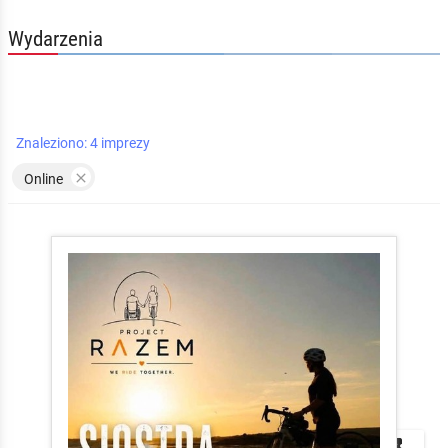
Wydarzenia
Znaleziono: 4 imprezy

Online


local_play