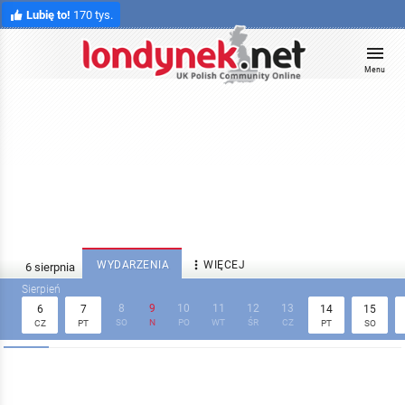
Lubię to!
170 tys.
Menu

WYDARZENIA
WIĘCEJ
8
9
10
11
12
13
6
7
14
15
SO
N
PO
WT
ŚR
CZ
CZ
PT
PT
SO