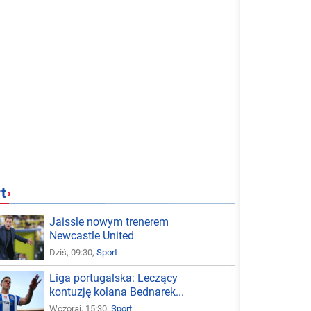
t
›
Jaissle nowym trenerem
Newcastle United
Dziś, 09:30,
Sport
Liga portugalska: Leczący
kontuzję kolana Bednarek...
Wczoraj, 15:30,
Sport