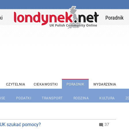
ki
Poradnik
CZYTELNIA
CIEKAWOSTKI
PORADNIK
WYDARZENIA
NSE
PODATKI
TRANSPORT
RODZINA
KULTURA
Z
w UK szukać pomocy?
37