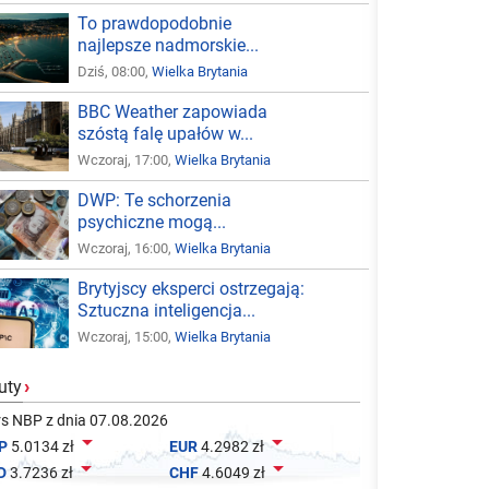
To prawdopodobnie
najlepsze nadmorskie...
Dziś, 08:00,
Wielka Brytania
BBC Weather zapowiada
szóstą falę upałów w...
Wczoraj, 17:00,
Wielka Brytania
DWP: Te schorzenia
psychiczne mogą...
Wczoraj, 16:00,
Wielka Brytania
Brytyjscy eksperci ostrzegają:
Sztuczna inteligencja...
Wczoraj, 15:00,
Wielka Brytania
uty
›
s NBP z dnia 07.08.2026


P
5.0134 zł
EUR
4.2982 zł


D
3.7236 zł
CHF
4.6049 zł