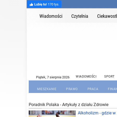
Lubię to!
170 tys.
Wiadomości
Czytelnia
Ciekawost
WIADOMOŚCI
SPORT
MIESZKANIE
PRAWO
PRACA
FINA
Poradnik Polaka - Artykuły z działu Zdrowie
Alkoholizm - gdzie 