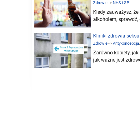
Zdrowie
->
NHS i GP
Kiedy zauważysz, że
alkoholem, sprawdź, 
Kliniki zdrowia seks
Zdrowie
->
Antykoncepcja
Zarówno kobiety, jak
jak ważne jest zdrow