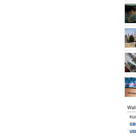
Wal
Kur
GB
US