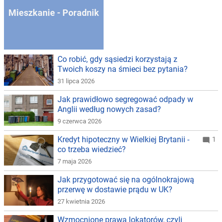
Mieszkanie - Poradnik
Co robić, gdy sąsiedzi korzystają z
Twoich koszy na śmieci bez pytania?
31 lipca 2026
Jak prawidłowo segregować odpady w
Anglii według nowych zasad?
9 czerwca 2026
Kredyt hipoteczny w Wielkiej Brytanii -
1
co trzeba wiedzieć?
7 maja 2026
Jak przygotować się na ogólnokrajową
przerwę w dostawie prądu w UK?
27 kwietnia 2026
Wzmocnione prawa lokatorów, czyli