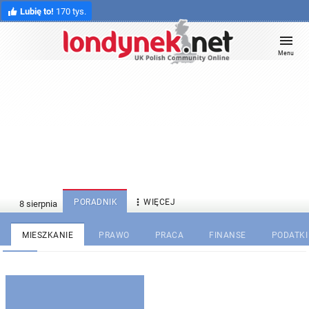
Lubię to!
170 tys.
Menu

PORADNIK
WIĘCEJ
MIESZKANIE
PRAWO
PRACA
FINANSE
PODATKI