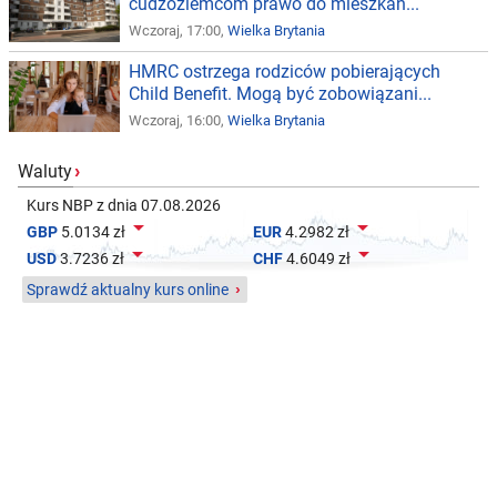
cudzoziemcom prawo do mieszkań...
Wczoraj, 17:00,
Wielka Brytania
HMRC ostrzega rodziców pobierających
Child Benefit. Mogą być zobowiązani...
Wczoraj, 16:00,
Wielka Brytania
Waluty
›
Kurs NBP z dnia 07.08.2026


GBP
5.0134 zł
EUR
4.2982 zł


USD
3.7236 zł
CHF
4.6049 zł
Sprawdź aktualny kurs online
›