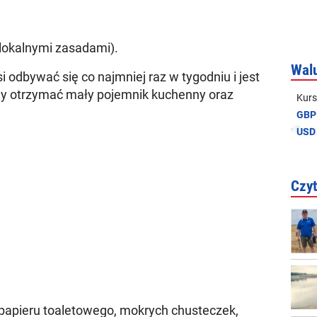
lokalnymi zasadami).
Wal
dbywać się co najmniej raz w tygodniu i jest
y otrzymać mały pojemnik kuchenny oraz
Kurs
GBP
USD
Czyt
 papieru toaletowego, mokrych chusteczek,