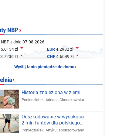
uty NBP
›
 NBP z dnia 07.08.2026


5.0134 zł
EUR
4.2982 zł


3.7236 zł
CHF
4.6049 zł
Wyślij tanio pieniądze do domu
›
elnia
›
Historia znaleziona w ziemi
Poniedziałek
,
Adriana Chodakowska
Odszkodowanie w wysokości
2 mln funtów dla polskiego...
Poniedziałek
,
Artykuł sponsorowany