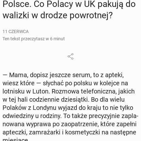
Polsce. Co Polacy w UK pakują do
walizki w drodze po­wrot­nej?
11 CZERWCA
Ten tekst przeczytasz w 6 minut
— Mama, dopisz jeszcze serum, to z apteki,
wiesz które — słychać po polsku w kolejce na
lot­ni­sku w Luton. Rozmowa te­le­fo­nicz­na, jakich
w tej hali co­dzien­nie dzie­siąt­ki. Bo dla wielu
Polaków z Londynu wyjazd do kraju to nie tylko
od­wie­dzi­ny u rodziny. To także pre­cy­zyj­nie za­pla­
no­wa­na wyprawa po za­opa­trze­nie, które zapełni
ap­tecz­ki, za­mra­żar­ki i ko­sme­tycz­ki na na­stęp­ne
mie­sią­ce.