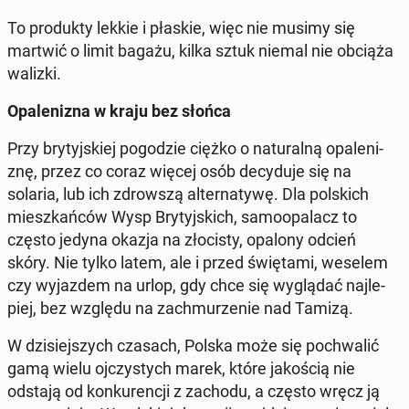
To pro­duk­ty lekkie i płaskie, więc nie musimy się
martwić o limit bagażu, kilka sztuk niemal nie obciąża
walizki.
Opa­le­ni­zna w kraju bez słońca
Przy bry­tyj­skiej po­go­dzie ciężko o na­tu­ral­ną opa­le­ni­
znę, przez co coraz więcej osób de­cy­du­je się na
solaria, lub ich zdrow­szą al­ter­na­ty­wę. Dla pol­skich
miesz­kań­ców Wysp Bry­tyj­skich, sa­mo­opa­lacz to
często jedyna okazja na zło­ci­sty, opalony odcień
skóry. Nie tylko latem, ale i przed świę­ta­mi, weselem
czy wy­jaz­dem na urlop, gdy chce się wy­glą­dać naj­le­
piej, bez względu na za­chmu­rze­nie nad Tamizą.
W dzi­siej­szych czasach, Polska może się po­chwa­lić
gamą wielu oj­czy­stych marek, które ja­ko­ścią nie
odstają od kon­ku­ren­cji z zachodu, a często wręcz ją