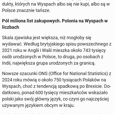
duk­ty, których na Wyspach albo się nie kupi, albo są w
Polsce znacz­nie tańsze.
Pół miliona list za­ku­po­wych. Polonia na Wyspach w
licz­bach
Skala zja­wi­ska jest większa, niż mogłoby się
wydawać. Według bry­tyj­skie­go spisu po­wszech­ne­go z
2021 roku w Anglii i Walii mieszka około 743 tysięcy
osób uro­dzo­nych w Polsce, to druga, po osobach z
Indii, naj­więk­sza grupa uro­dzo­nych za granicą.
Nowsze sza­cun­ki ONS (Office for Na­tio­nal Sta­ti­stics) z
2024 roku mówią o około 750 ty­sią­cach Polaków na
Wyspach, choć z ten­den­cją spad­ko­wą po Bre­xi­cie. Do­
dat­ko­wo, ponad 600 tysięcy miesz­kań­ców wska­za­ło
polski jako swój główny język, co czyni go naj­czę­ściej
uży­wa­nym ję­zy­kiem obcym w kraju.