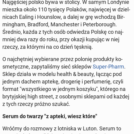
Naj­gę­ściej polsko bywa w stolicy. W samym Lon­dy­nie
mieszka około 110 tysięcy Polaków, naj­wię­cej w dziel­
ni­cach Ealing i Ho­un­slow, a dalej w grę wchodzą Bir­
ming­ham, Brad­ford, Man­che­ster i Pe­ter­bo­ro­ugh.
Średnio, każda z tych osób od­wie­dza Polskę co naj­
mniej dwa razy do roku, przy okazji kupując w niej
rzeczy, za którymi na co dzień tęsknią.
O naj­chęt­niej wy­bie­ra­ne przez polonię pro­duk­ty ko­
sme­tycz­ne, za­py­ta­li­śmy sieć sklepów
Super-Pharm
.
Sklep działa w modelu health & beauty, łącząc pod
jednym dachem aptekę, dro­ge­rię i per­fu­me­rię, czyli
format "wszyst­kie­go w jednym koszyku", którego na
bry­tyj­skiej high street, z osob­ny­mi skle­pa­mi od każdej
z tych rzeczy próżno szukać.
Serum do twarzy "z apteki, wiesz które"
Wróćmy do rozmowy z lot­ni­ska w Luton. Serum to