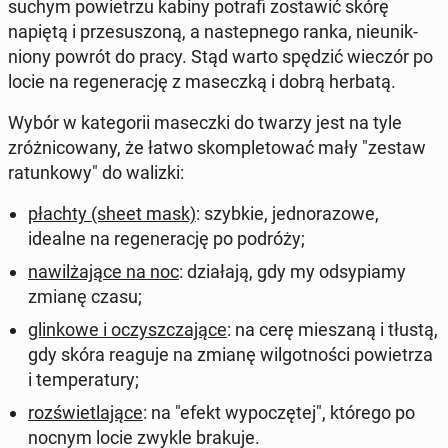
suchym po­wie­trzu kabiny potrafi zo­sta­wić skórę
napiętą i prze­su­szo­ną, a na­step­ne­go ranka, nie­unik­
nio­ny powrót do pracy. Stąd warto spędzić wieczór po
locie na re­ge­ne­ra­cję z ma­secz­ką i dobrą herbatą.
Wybór w ka­te­go­rii ma­secz­ki do twarzy jest na tyle
zróż­ni­co­wa­ny, że łatwo skom­ple­to­wać mały "zestaw
ra­tun­ko­wy" do walizki:
płachty (sheet mask)
: szybkie, jed­no­ra­zo­we,
idealne na re­ge­ne­ra­cję po podróży;
na­wil­ża­ją­ce na noc
: dzia­ła­ją, gdy my od­sy­pia­my
zmianę czasu;
glin­ko­we i oczysz­cza­ją­ce
: na cerę mie­sza­ną i tłustą,
gdy skóra reaguje na zmianę wil­got­no­ści po­wie­trza
i tem­pe­ra­tu­ry;
roz­świe­tla­ją­ce
: na "efekt wy­po­czę­tej", którego po
nocnym locie zwykle brakuje.