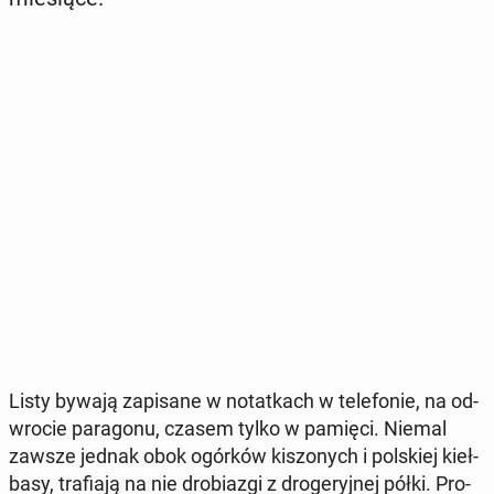
Listy bywają za­pi­sa­ne w no­tat­kach w te­le­fo­nie, na od­
wro­cie pa­ra­go­nu, czasem tylko w pamięci. Niemal
zawsze jednak obok ogórków ki­szo­nych i pol­skiej kieł­
ba­sy, tra­fia­ją na nie dro­bia­zgi z dro­ge­ryj­nej półki. Pro­