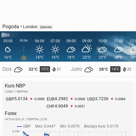
Pogoda
•
London
ZMIANA
Dziś
05:00
05:36
06:00
07:00
08:00
09:00
10:00
11:00
12:
16°C
16°C
16°C
18°C
22°C
25°C
28°C
29
Dziś
Jutro
32°C
28°C
15°C
14°C
21
22
Kurs NBP
Z DNIA: 7 SIERPNIA
5.0134
4.2982
3.7236
GBP
EUR
USD
-0.0085
-0.0068
-0.0084
4.6049
CHF
-0.0031
Forex
AKTUALIZACJA:
7 SIERPNIA, 22:00