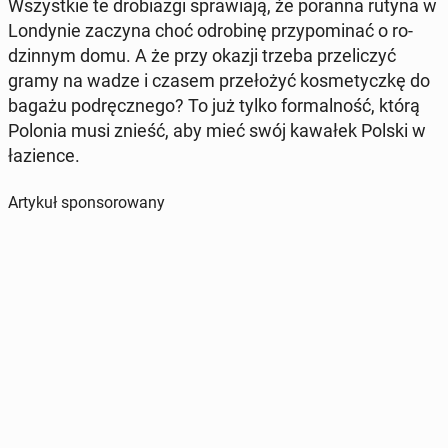
Wszyst­kie te dro­bia­zgi spra­wia­ją, że poranna rutyna w
Lon­dy­nie zaczyna choć odro­bi­nę przy­po­mi­nać o ro­
dzin­nym domu. A że przy okazji trzeba prze­li­czyć
gramy na wadze i czasem prze­ło­żyć ko­sme­tycz­kę do
bagażu pod­ręcz­ne­go? To już tylko for­mal­ność, którą
Polonia musi znieść, aby mieć swój kawałek Polski w
ła­zien­ce.
Artykuł sponsorowany