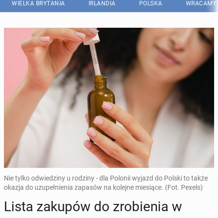
WIELKA BRYTANIA
IRLANDIA
POLSKA
WRACAMY 
Nie tylko odwiedziny u rodziny - dla Polonii wyjazd do Polski to także
okazja do uzupełnienia zapasów na kolejne miesiące. (Fot. Pexels)
Lista zakupów do zro­bie­nia w