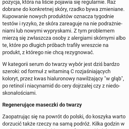
pozycja, która na liście pojawia się re­gu­lar­nie. Raz
dobrane do kon­kret­nej skóry, rzadko bywa zmie­nia­ne.
Ku­po­wa­nie nowych pro­duk­tów oznacza ty­go­dnie
testów i ryzyko, że skóra za­re­agu­je na nie po­draż­nie­
nia­mi lub nowymi wy­pry­ska­mi. Z tym pro­ble­mem
mierzą się zwłasz­cza osoby z aler­gia­mi skór­ny­mi albo
te, które po długich próbach trafiły wresz­cie na
produkt, z którego nie chcą re­zy­gno­wać.
W ka­te­go­rii serum do twarzy wybór jest dziś bardzo
szeroki: od formuł z wi­ta­mi­ną C roz­ja­śnia­ją­cych
koloryt, przez kwas hia­lu­ro­no­wy na­wil­ża­ją­cy "w głąb",
po retinol i nia­cy­na­mid do cery doj­rza­łej czy z nie­do­
sko­na­ło­ścia­mi.
Re­ge­ne­ru­ją­ce ma­secz­ki do twarzy
Za­opa­tru­jąc się na powrót do polski, do koszyka warto
do­rzu­cić także rzeczy na samą podróż. Kilka godzin w