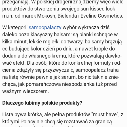
prze­ga­nia­ją. W pol­skiej dro­ge­rii znaj­dzie­my więc wiele
pro­duk­tów do stwo­rze­nia swojego sun-kissed look
m.in. od marek Mokosh, Bie­len­da i Eveline Co­sme­tics.
W ka­te­go­rii
sa­mo­opa­la­czy
wybór wy­kra­cza dziś
daleko poza kla­sycz­ny balsam: są pianki schnące w
kilka minut, lekkie mgiełki do twarzy, balsamy brą­zu­ją­
ce bu­du­ją­ce kolor dzień po dniu, a nawet krople do
dodania do wła­sne­go kremu, które po­zwa­la­ją daw­ko­
wać efekt. Dla osób, które do kon­kret­nej formuły i od­
cie­nia zdążyły się przy­zwy­cza­ić, sa­mo­opa­lacz trafia
na listę równie pewnie jak serum, bo nic tak nie znie­
chę­ca, jak po­ma­rań­czo­wa nie­spo­dzian­ka tuż przed
ważnym wie­czo­rem.
Dla­cze­go lubimy polskie pro­duk­ty?
Lista bywa krótka, ale pełna pro­duk­tów "must have", z
którymi Polacy nie chcą się roz­sta­wać za granicą.