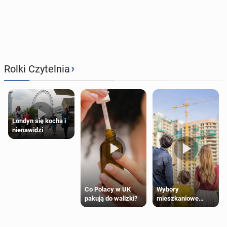
›
Rolki Czytelnia
Londyn się kocha i
nienawidzi
Wybory
Co Polacy w UK
mieszkaniowe
pakują do walizki?
Polaków 2025