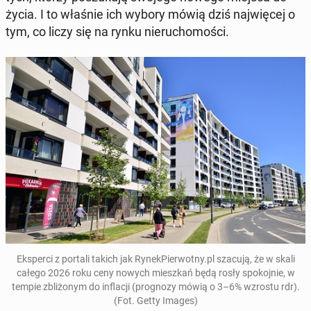
życia. I to właśnie ich wybory mówią dziś naj­wię­cej o
tym, co liczy się na rynku nie­ru­cho­mo­ści.
Eks­per­ci z portali takich jak Ry­nek­Pier­wot­ny.pl
szacują, że w skali
całego 2026 roku ceny nowych miesz­kań będą rosły spo­koj­nie, w
tempie zbli­żo­nym do in­fla­cji (pro­gno­zy mówią o 3–6% wzrostu rdr).
(Fot. Getty Images)