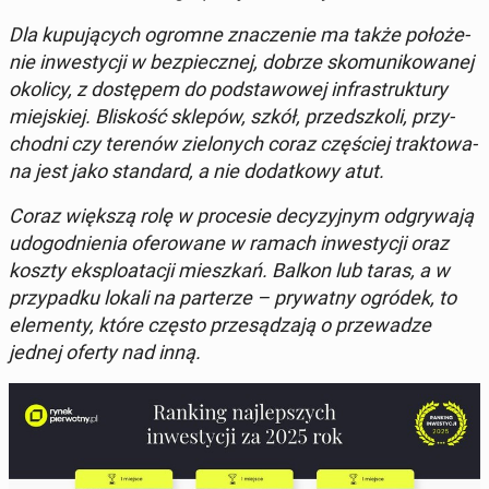
Dla ku­pu­ją­cych ogromne zna­cze­nie ma także po­ło­że­
nie in­we­sty­cji w bez­piecz­nej, dobrze sko­mu­ni­ko­wa­nej
okolicy, z do­stę­pem do pod­sta­wo­wej in­fra­struk­tu­ry
miej­skiej. Bli­skość sklepów, szkół, przed­szko­li, przy­
chod­ni czy terenów zie­lo­nych coraz czę­ściej trak­to­wa­
na jest jako stan­dard, a nie do­dat­ko­wy atut.
Coraz większą rolę w pro­ce­sie de­cy­zyj­nym od­gry­wa­ją
udo­god­nie­nia ofe­ro­wa­ne w ramach in­we­sty­cji oraz
koszty eks­plo­ata­cji miesz­kań. Balkon lub taras, a w
przy­pad­ku lokali na par­te­rze – pry­wat­ny ogródek, to
ele­men­ty, które często prze­są­dza­ją o prze­wa­dze
jednej oferty nad inną.