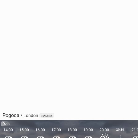
Pogoda
•
London
ZMIANA
Dziś
14:00
15:00
16:00
17:00
18:00
19:00
20:00
20:36
21: