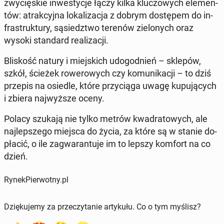
zwy­cię­skie in­we­sty­cje łączy kilka klu­czo­wych ele­men­
tów: atrak­cyj­na lo­ka­li­za­cja z dobrym do­stę­pem do in­
fra­struk­tu­ry, są­siedz­two terenów zie­lo­nych oraz
wysoki stan­dard re­ali­za­cji.
Bli­skość natury i miej­skich udo­god­nień – sklepów,
szkół, ścieżek ro­we­ro­wych czy ko­mu­ni­ka­cji – to dziś
przepis na osiedle, które przy­cią­ga uwagę ku­pu­ją­cych
i zbiera naj­wyż­sze oceny.
Polacy szukają nie tylko metrów kwa­dra­to­wych, ale
naj­lep­sze­go miejsca do życia, za które są w stanie do­
pła­cić, o ile za­gwa­ran­tu­je im to lepszy komfort na co
dzień.
RynekPierwotny.pl
Dziękujemy za przeczytanie artykułu. Co o tym myślisz?