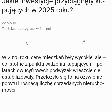
Jakie in­we­sty­cje przy­cią­gnę­ły ku­
pu­ją­cych w 2025 roku?
22 MAJA
Ten tekst przeczytasz w 6 minut
W 2025 roku ceny miesz­kań były wysokie, ale –
co istotne z punktu wi­dze­nia ku­pu­ją­cych – po
latach dwu­cy­fro­wych pod­wy­żek wresz­cie się
usta­bi­li­zo­wa­ły. Prze­ło­ży­ło się to na oży­wie­nie
popytu i rosnącą liczbę sprze­da­nych nie­ru­cho­
mo­ści.