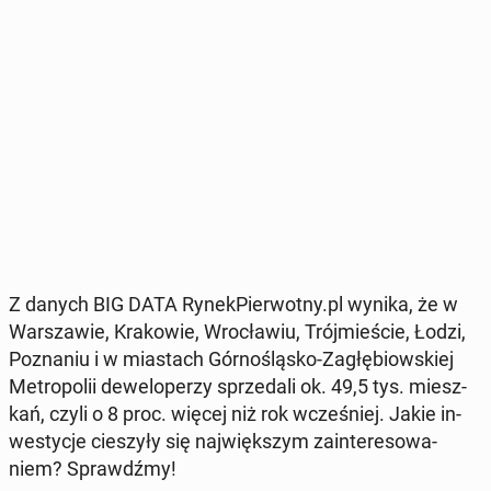
Z danych BIG DATA Ry­nek­Pier­wot­ny.pl wynika, że w
War­sza­wie, Kra­ko­wie, Wro­cła­wiu, Trój­mie­ście, Łodzi,
Po­zna­niu i w mia­stach Gór­no­ślą­sko-Za­głę­biow­skiej
Me­tro­po­lii de­we­lo­pe­rzy sprze­da­li ok. 49,5 tys. miesz­
kań, czyli o 8 proc. więcej niż rok wcze­śniej. Jakie in­
we­sty­cje cie­szy­ły się naj­więk­szym za­in­te­re­so­wa­
niem? Sprawdź­my!