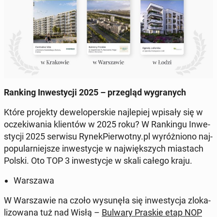
Ranking In­we­sty­cji 2025 – prze­gląd wy­gra­nych
Które pro­jek­ty de­we­lo­per­skie naj­le­piej wpisały się w
ocze­ki­wa­nia klien­tów w 2025 roku? W Ran­kin­gu In­we­
sty­cji 2025 serwisu Ry­nek­Pier­wot­ny.pl wy­róż­nio­no naj­
po­pu­lar­niej­sze in­we­sty­cje w naj­więk­szych mia­stach
Polski. Oto TOP 3 in­we­sty­cje w skali całego kraju.
War­sza­wa
W War­sza­wie na czoło wy­su­nę­ła się in­we­sty­cja zlo­ka­
li­zo­wa­na tuż nad Wisłą –
Bulwary Praskie etap NOP