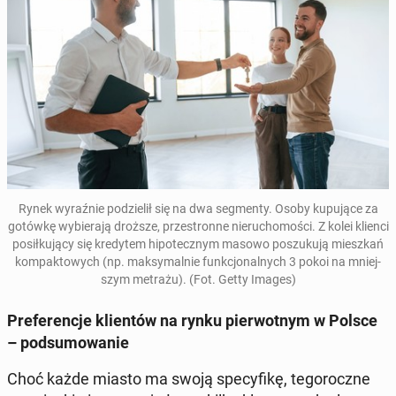
Rynek wy­raź­nie po­dzie­lił się na dwa seg­men­ty. Osoby ku­pu­ją­ce za
gotówkę wy­bie­ra­ją droższe, prze­stron­ne nie­ru­cho­mo­ści. Z kolei klienci
po­sił­ku­ją­cy się kre­dy­tem hi­po­tecz­nym masowo po­szu­ku­ją miesz­kań
kom­pak­to­wych
(np. mak­sy­mal­nie funk­cjo­nal­nych 3 pokoi na mniej­
szym metrażu). (Fot. Getty Images)
Pre­fe­ren­cje klien­tów na rynku pier­wot­nym w Polsce
– pod­su­mo­wa­nie
Choć każde miasto ma swoją spe­cy­fi­kę, te­go­rocz­ne