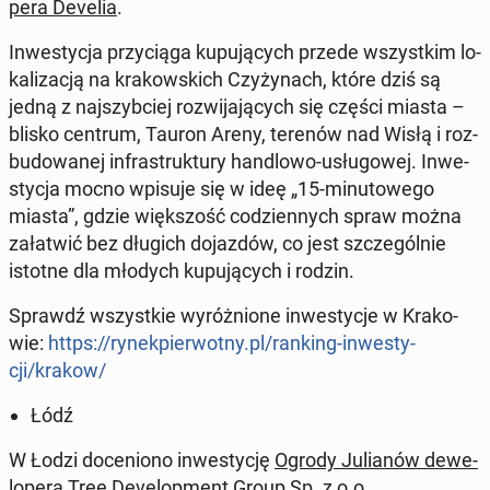
pe­ra Develia
.
In­we­sty­cja przy­cią­ga ku­pu­ją­cych przede wszyst­kim lo­
ka­li­za­cją na kra­kow­skich Czy­ży­nach, które dziś są
jedną z naj­szyb­ciej roz­wi­ja­ją­cych się części miasta –
blisko centrum, Tauron Areny, terenów nad Wisłą i roz­
bu­do­wa­nej in­fra­struk­tu­ry han­dlo­wo-usłu­go­wej. In­we­
sty­cja mocno wpisuje się w ideę „15-mi­nu­to­we­go
miasta”, gdzie więk­szość co­dzien­nych spraw można
za­ła­twić bez długich do­jaz­dów, co jest szcze­gól­nie
istotne dla młodych ku­pu­ją­cych i rodzin.
Sprawdź wszyst­kie wy­róż­nio­ne in­we­sty­cje w Kra­ko­
wie:
https://ry­nek­pier­wot­ny.pl/ranking-in­we­sty­
cji/krakow/
Łódź
W Łodzi do­ce­nio­no in­we­sty­cję
Ogrody Ju­lia­nów de­we­
lo­pe­ra Tree De­ve­lop­ment Group Sp. z o.o.