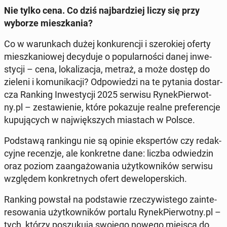
Nie tylko cena. Co dziś naj­bar­dziej liczy się przy
wyborze miesz­ka­nia?
Co w wa­run­kach dużej kon­ku­ren­cji i sze­ro­kiej oferty
miesz­ka­nio­wej de­cy­du­je o po­pu­lar­no­ści danej in­we­
sty­cji – cena, lo­ka­li­za­cja, metraż, a może dostęp do
zieleni i ko­mu­ni­ka­cji? Od­po­wie­dzi na te pytania do­star­
cza Ranking In­we­sty­cji 2025 serwisu Ry­nek­Pier­wot­
ny.pl – ze­sta­wie­nie, które po­ka­zu­je realne pre­fe­ren­cje
ku­pu­ją­cych w naj­więk­szych mia­stach w Polsce.
Pod­sta­wą ran­kin­gu nie są opinie eks­per­tów czy re­dak­
cyj­ne re­cen­zje, ale kon­kret­ne dane: liczba od­wie­dzin
oraz poziom za­an­ga­żo­wa­nia użyt­kow­ni­ków serwisu
wzglę­dem kon­kret­nych ofert de­we­lo­per­skich.
Ranking powstał na pod­sta­wie rze­czy­wi­ste­go za­in­te­
re­so­wa­nia użyt­kow­ni­ków portalu Ry­nek­Pier­wot­ny.pl –
tych, którzy po­szu­ku­ją swojego nowego miejsca do