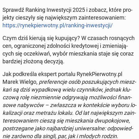
Sprawdź Ranking In­we­sty­cji 2025 i zobacz, które pro­
jek­ty cie­szy­ły się naj­więk­szym za­in­te­re­so­wa­niem:
https://ry­nek­pier­wot­ny.pl/ranking-in­we­sty­cji/
Czym dziś kierują się ku­pu­ją­cy? W czasach ro­sną­cych
cen, ogra­ni­czo­nej zdol­no­ści kre­dy­to­wej i zmie­nia­ją­
cych się ocze­ki­wań, wybór miesz­ka­nia staje się coraz
bar­dziej złożoną decyzją.
Jak pod­kre­śla ekspert portalu Ry­nek­Pier­wot­ny.pl
Marek Wielgo,
pre­fe­ren­cje osób po­szu­ku­ją­cych miesz­
kań są dziś wy­pad­ko­wą wielu czyn­ni­ków, jednak klu­
czo­wą rolę nie­zmien­nie od­gry­wa­ją moż­li­wo­ści fi­nan­
so­we na­byw­ców – zwłasz­cza w kon­tek­ście wyboru lo­
ka­li­za­cji oraz metrażu lokalu. Od lat naj­więk­szym za­in­
te­re­so­wa­niem cieszą się miesz­ka­nia dwu­po­ko­jo­we,
po­strze­ga­ne jako naj­bar­dziej uni­wer­sal­ne: od­po­wied­
nie zarówno dla singli, par, jak i młodych rodzin.