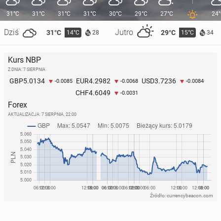
31°C
31°C
31°C
31°C
30°C
29°C
27°C
24
Dziś
Jutro
31°C
29°C
14°C
15°C
28
34
Kurs NBP
Z DNIA: 7 SIERPNIA
5.0134
4.2982
3.7236
GBP
EUR
USD
-0.0085
-0.0068
-0.0084
4.6049
CHF
-0.0031
Forex
AKTUALIZACJA:
7 SIERPNIA, 22:00
Źródło: currencybeacon.com