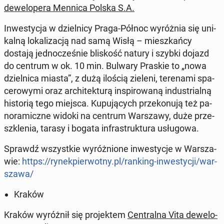
de­we­lo­pe­ra Mennica Polska S.A.
In­we­sty­cja w dziel­ni­cy Praga-Północ wy­róż­nia się uni­
kal­ną lo­ka­li­za­cją nad samą Wisłą – miesz­kań­cy
dostają jed­no­cze­śnie bli­skość natury i szybki dojazd
do centrum w ok. 10 min. Bulwary Praskie to „nowa
dziel­ni­ca miasta”, z dużą ilością zieleni, te­re­na­mi spa­
ce­ro­wy­mi oraz ar­chi­tek­tu­rą in­spi­ro­wa­ną in­du­strial­ną
hi­sto­rią tego miejsca. Ku­pu­ją­cych prze­ko­nu­ją też pa­
no­ra­micz­ne widoki na centrum War­sza­wy, duże prze­
szkle­nia, tarasy i bogata in­fra­struk­tu­ra usłu­go­wa.
Sprawdź wszyst­kie wy­róż­nio­ne in­we­sty­cje w War­sza­
wie:
https://ry­nek­pier­wot­ny.pl/ranking-in­we­sty­cji/war­
sza­wa/
Kraków
Kraków wy­róż­nił się pro­jek­tem
Cen­tral­na Vita de­we­lo­