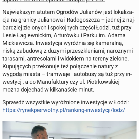
Naj­więk­szym atutem Ogrodów Ju­lia­nów jest lo­ka­li­za­
cja na granicy Ju­lia­no­wa i Ra­do­gosz­cza – jednej z naj­
bar­dziej zie­lo­nych i spo­koj­nych części Łodzi, tuż przy
Lesie Ła­giew­nic­kim, Ar­tu­rów­ku i Parku im. Adama
Mic­kie­wi­cza. In­we­sty­cja wy­róż­nia się ka­me­ral­ną,
niską za­bu­do­wą z dużymi prze­szkle­nia­mi, na­roż­ny­mi
ta­ra­sa­mi, an­tre­so­la­mi i wi­do­kiem na tereny zielone.
Ku­pu­ją­cych prze­ko­nu­je też po­łą­cze­nie natury z
wygodą miasta – tram­wa­je i au­to­bu­sy są tuż przy in­
we­sty­cji, a do Ma­nu­fak­tu­ry czy ul. Piotr­kow­skiej
można do­je­chać w kil­ka­na­ście minut.
Sprawdź wszyst­kie wy­róż­nio­ne in­we­sty­cje w Łodzi:
https://ry­nek­pier­wot­ny.pl/ranking-in­we­sty­cji/lodz/