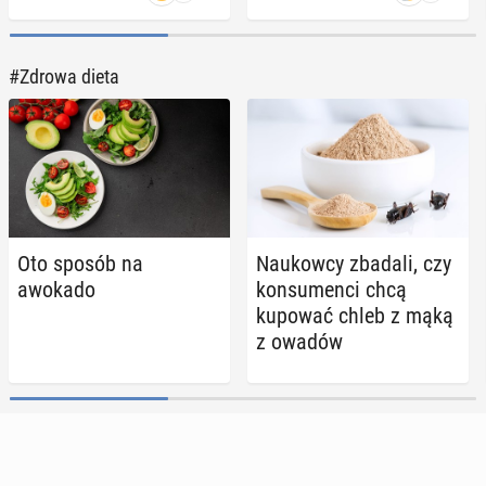
#Zdrowa dieta
Oto sposób na
Na­ukow­cy zbadali, czy
awokado
kon­su­men­ci chcą
kupować chleb z mąką
z owadów