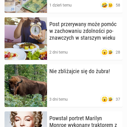
58
1 dzień temu
Post prze­ry­wa­ny może pomóc
w za­cho­wa­niu zdol­no­ści po­
znaw­czych w star­szym wieku
28
2 dni temu
Nie zbli­żaj­cie się do żubra!
37
3 dni temu
Powstał portret Marilyn
Monroe wy­ko­na­ny trak­to­rem z