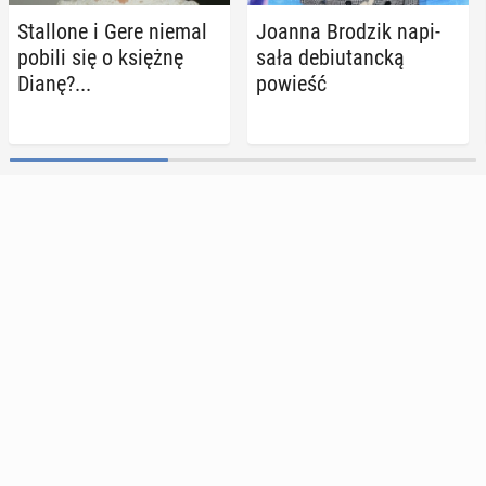
Stal­lo­ne i Gere niemal
Joanna Brodzik na­pi­
pobili się o księżnę
sa­ła de­biu­tanc­ką
Dianę?...
powieść