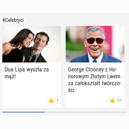
#Celebryci
Dua Lipa wyszła za
George Clooney z Ho­
mąż!
no­ro­wym Złotym Lwem
za ca­ło­kształt twór­czo­
ści
1
27