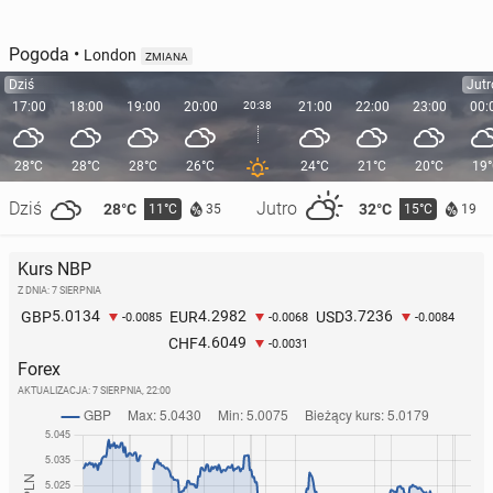
Pogoda
•
London
ZMIANA
Dziś
Jutr
17:00
18:00
19:00
20:00
20:38
21:00
22:00
23:00
00:
28°C
28°C
28°C
26°C
24°C
21°C
20°C
19
Dziś
Jutro
28°C
32°C
11°C
15°C
35
19
Kurs NBP
Z DNIA: 7 SIERPNIA
5.0134
4.2982
3.7236
GBP
EUR
USD
-0.0085
-0.0068
-0.0084
4.6049
CHF
-0.0031
Forex
AKTUALIZACJA:
7 SIERPNIA, 22:00