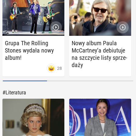
Grupa The Rolling
Nowy album Paula
Stones wydała nowy
McCart­ney’a de­biu­tu­je
album!
na szczy­cie listy sprze­
da­ży
28
#Literatura