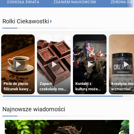
DOOKOŁA ŚWIATA
ZDANIEM NAUKOWCÓW
ZDROWA DIE
›
Rolki Ciekawostki
Picie do pięciu
Zapach
Kontakt z
Kreatyna mo
filiżanek kawy
czekolady może
kulturą może
wzmacniać
dziennie jest
ułatwiać trening
spowalniać
odporność
bezpieczne dla
siłowy
starzenie
przeciw
większości
nowotworom
Najnowsze wiadomości
dorosłych