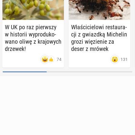
W UK po raz pierw­szy
Wła­ści­cie­lo­wi re­stau­ra­
w hi­sto­rii wy­pro­du­ko­
cji z gwiazd­ką Mi­che­lin
wa­no oliwę z kra­jo­wych
grozi wię­zie­nie za
drzewek!
deser z mrówek
74
131