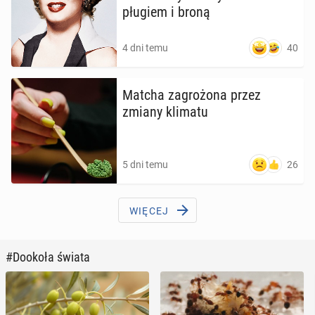
pługiem i broną
40
4 dni temu
Matcha za­gro­żo­na przez
zmiany klimatu
26
5 dni temu
WIĘCEJ
#Dookoła świata