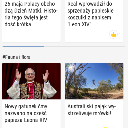
26 maja Polacy ob­cho­
Real wpro­wa­dził do
dzą Dzień Matki. Hi­sto­
sprze­da­ży pa­pie­skie
ria tego święta jest
ko­szul­ki z napisem
dość krótka
"Leon XIV"
1
#Fauna i flora
Nowy gatunek ćmy
Au­stra­lij­ski pająk wy­
nazwano na cześć
strze­li­wu­je mrówki!
papieża Leona XIV