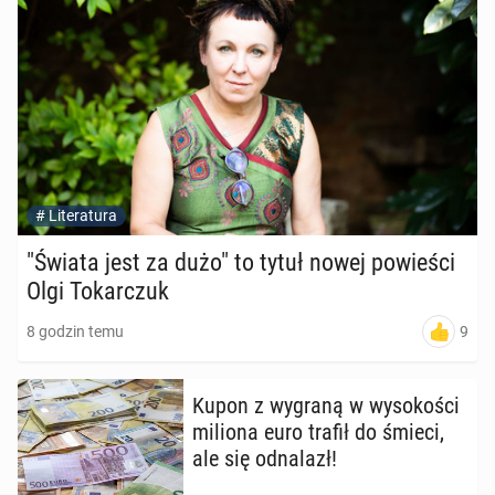
#
Literatura
"Świata jest za dużo" to tytuł nowej po­wie­ści
Olgi To­kar­czuk
9
8 godzin temu
Kupon z wygraną w wy­so­ko­ści
miliona euro trafił do śmieci,
ale się od­na­lazł!