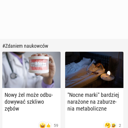
#Zdaniem naukowców
Nowy żel może od­bu­
"Nocne marki" bar­dziej
do­wy­wać szkliwo
na­ra­żo­ne na za­bu­rze­
zębów
nia me­ta­bo­licz­ne
59
2