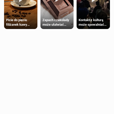
Zapach czekolady
Kontakt z kulturą
Picie do pięciu
może ułatwiać
może spowalniać
filiżanek kawy
trening siłowy
starzenie
dziennie jest
bezpieczne dla
większości
dorosłych