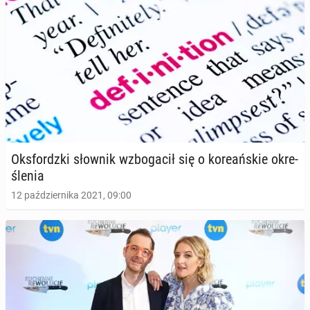
Oks­fordz­ki słownik wzbo­ga­cił się o ko­re­ań­skie okre­
śle­nia
12 października 2021, 09:00