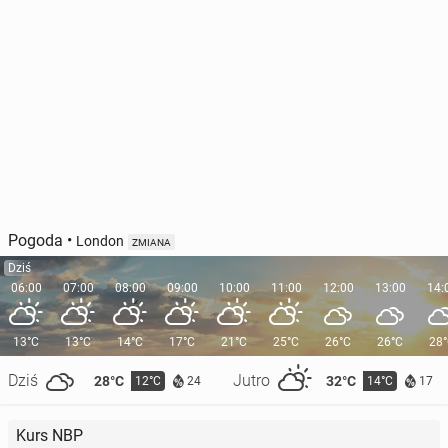
Pogoda
•
London
ZMIANA
Dziś
06:00
07:00
08:00
09:00
10:00
11:00
12:00
13:00
14:
13°C
13°C
14°C
17°C
21°C
25°C
26°C
26°C
28
Dziś
Jutro
28°C
32°C
12°C
14°C
24
17
Kurs NBP