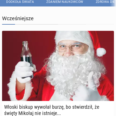
DOOKOŁA ŚWIATA
ZDANIEM NAUKOWCÓW
ZDROWA DIE
Wcześniejsze
Włoski biskup wywołał burzę, bo stwier­dził, że
święty Mikołaj nie ist­nie­je...