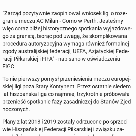
"Zarząd po­zy­tyw­nie za­opi­nio­wał wniosek ligi o ro­ze­
gra­nie meczu AC Milan - Como w Perth. Je­ste­śmy
więc coraz bliżej hi­sto­rycz­ne­go spo­tka­nia wy­jaz­do­we­
go za granicą, biorąc pod uwagę, że skom­pli­ko­wa­na
pro­ce­du­ra au­to­ry­za­cyj­na wymaga również for­mal­nej
zgody au­stra­lij­skiej fe­de­ra­cji, UEFA, Azja­tyc­kiej Fe­de­
ra­cji Pił­kar­skiej i FIFA" - na­pi­sa­no w oświad­cze­niu
FIGC.
To nie pierw­szy pomysł prze­nie­sie­nia meczu eu­ro­pej­
skiej ligi poza Stary Kon­ty­nent. Przez ostat­nie siedem
lat hisz­pań­ska liga co naj­mniej trzy­krot­nie pró­bo­wa­ła
prze­nieść spo­tka­nie fazy za­sad­ni­czej do Stanów Zjed­
no­czo­nych.
Plany z lat 2018 i 2019 zostały od­rzu­co­ne po sprze­ci­
wie Hisz­pań­skiej Fe­de­ra­cji Pił­kar­skiej i związku za­