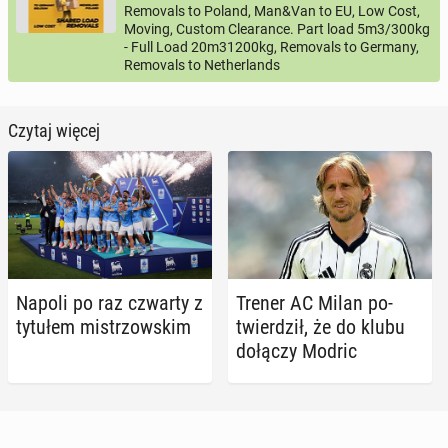
Removals to Poland, Man&Van to EU, Low Cost,
Moving, Custom Clearance. Part load 5m3/300kg
- Full Load 20m31200kg, Removals to Germany,
Removals to Netherlands
Czytaj więcej
Napoli po raz czwarty z
Trener AC Milan po­
tytułem mi­strzow­skim
twier­dził, że do klubu
dołączy Modric