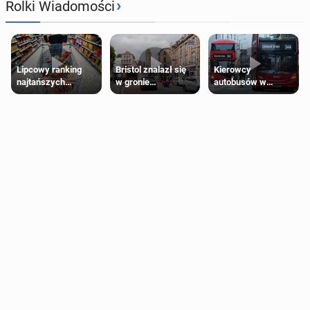
›
Rolki Wiadomości
Lipcowy ranking
Bristol znalazł się
Kierowcy
najtańszych
w gronie
autobusów w
supermarketów
najlepszych
Londynie
kierunków podróży
zapowiadają strajki
na świecie