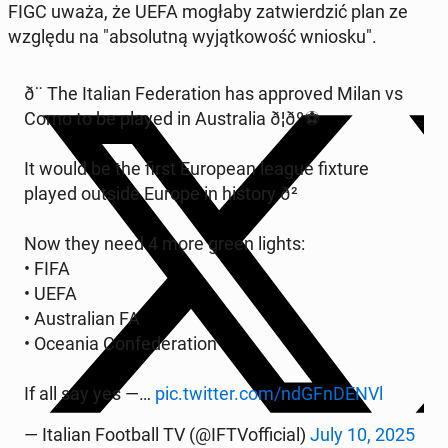
FIGC uważa, że UEFA mogłaby za­twier­dzić plan ze
względu na "ab­so­lut­ną wy­jąt­ko­wość wniosku".
ð¨ The Italian Fe­de­ra­tion has ap­pro­ved Milan vs
Como to be played in Au­stra­lia ð¦ðº⚽️
It would be the first Eu­ro­pe­an league fixture
played outside Europe in history ð²
Now they need 4 more green lights:
• FIFA
• UEFA
• Au­stra­lian FA
• Oceania Con­fe­de­ra­tion
If all say yes —…
pic.twitter.com/ndGFn­DE­NVl
— Italian Fo­ot­ball TV (@IFTVof­fi­cial)
July 10, 2025