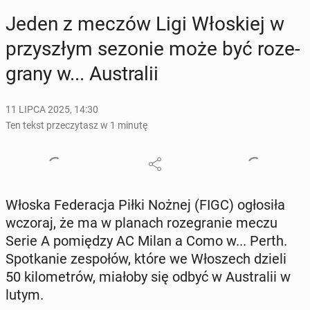
Jeden z meczów Ligi Wło­skiej w
przy­szłym sezonie może być ro­ze­
gra­ny w... Au­stra­lii
11 LIPCA 2025, 14:30
Ten tekst przeczytasz w 1 minutę
Włoska Fe­de­ra­cja Piłki Nożnej (FIGC) ogło­si­ła
wczoraj, że ma w planach ro­ze­gra­nie meczu
Serie A po­mię­dzy AC Milan a Como w... Perth.
Spo­tka­nie ze­spo­łów, które we Wło­szech dzieli
50 ki­lo­me­trów, miałoby się odbyć w Au­stra­lii w
lutym.