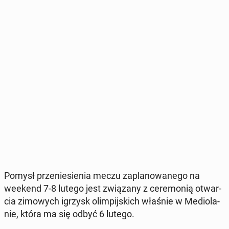
Pomysł prze­nie­sie­nia meczu za­pla­no­wa­ne­go na
weekend 7-8 lutego jest zwią­za­ny z ce­re­mo­nią otwar­
cia zi­mo­wych igrzysk olim­pij­skich właśnie w Me­dio­la­
nie, która ma się odbyć 6 lutego.