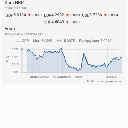
Kurs NBP
Z DNIA: 7 SIERPNIA
5.0134
4.2982
3.7236
GBP
EUR
USD
-0.0085
-0.0068
-0.0084
4.6049
CHF
-0.0031
Forex
AKTUALIZACJA:
7 SIERPNIA, 04:10
Źródło: currencybeacon.com