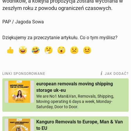
wod­ni­ków, a kolejna pro­po­zy­cja została wy­co­fa­na w
zeszłym roku z powodu ogra­ni­czeń cza­so­wych.
PAP / Jagoda Sowa
Dziękujemy za przeczytanie artykułu. Co o tym myślisz?
LINKI SPONSOROWANE
JAK DODAĆ?
european removals moving shipping
storage uk-eu
We are No1 Man&Van, Removals, Shipping,
Moving operating 6 days a week, Monday-
Saturday, Door to Door.
Kanguro Removals to Europe, Man & Van
to EU