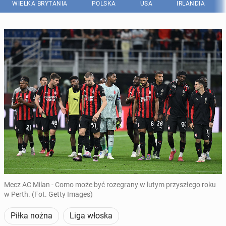
WIELKA BRYTANIA
POLSKA
USA
IRLANDIA
Mecz AC Milan - Como może być rozegrany w lutym przyszłego roku
w Perth. (Fot. Getty Images)
Piłka nożna
Liga włoska