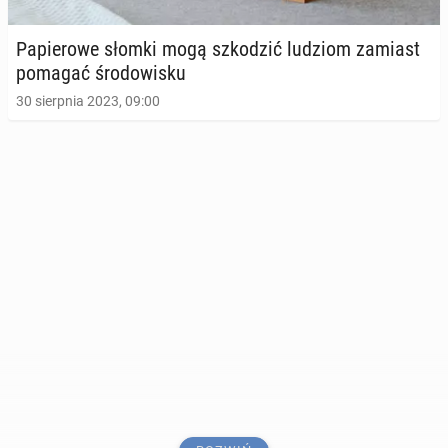
Pa­pie­ro­we słomki mogą szko­dzić ludziom zamiast
pomagać śro­do­wi­sku
30 sierpnia 2023, 09:00