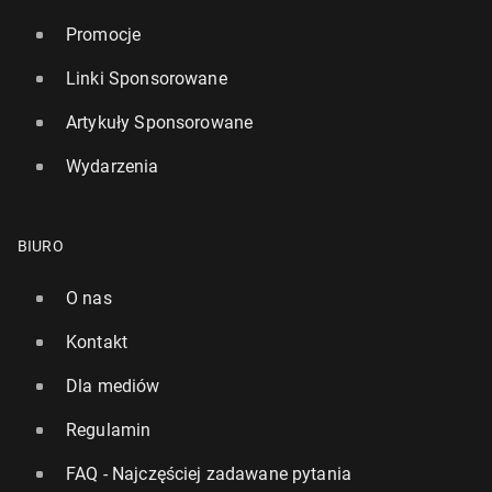
Promocje
Linki Sponsorowane
Artykuły Sponsorowane
Szwaj­car­scy na­ukow­cy zbadali jakość gleby za
Wydarzenia
pomocą… majtek
3 października 2022, 07:00
BIURO
O nas
Kontakt
Dla mediów
Regulamin
FAQ - Najczęściej zadawane pytania