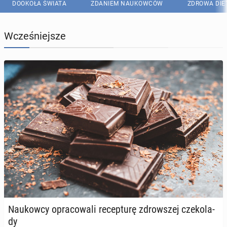
DOOKOŁA ŚWIATA
ZDANIEM NAUKOWCÓW
ZDROWA DIE
Wcześniejsze
Na­ukow­cy opra­co­wa­li re­cep­tu­rę zdrow­szej cze­ko­la­
dy