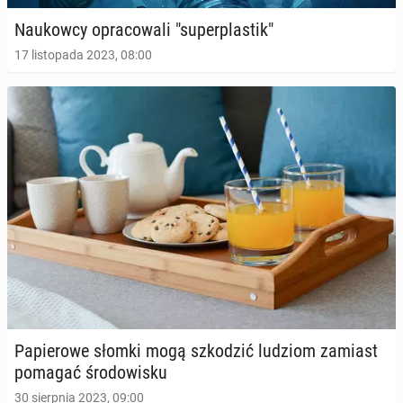
zimno
Na­ukow­cy opra­co­wa­li "su­per­pla­stik"
18 maja 2023, 09:00
17 listopada 2023, 08:00
Cara De­le­vi­gne będzie uczyć nas, jak żyć eko­lo­gicz­
Pa­pie­ro­we słomki mogą szko­dzić ludziom zamiast
nie
pomagać śro­do­wi­sku
18 kwietnia 2023, 07:00
30 sierpnia 2023, 09:00