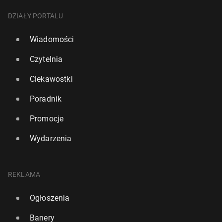
DZIAŁY PORTALU
Wiadomości
Czytelnia
Ciekawostki
Poradnik
Ślina ćmy uratuje świat od pla­sti­ku?
Promocje
13 października 2022, 07:00
Wydarzenia
REKLAMA
Ogłoszenia
Banery