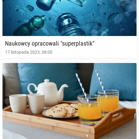
Na­ukow­cy opra­co­wa­li "su­per­pla­stik"
17 listopada 2023, 08:00