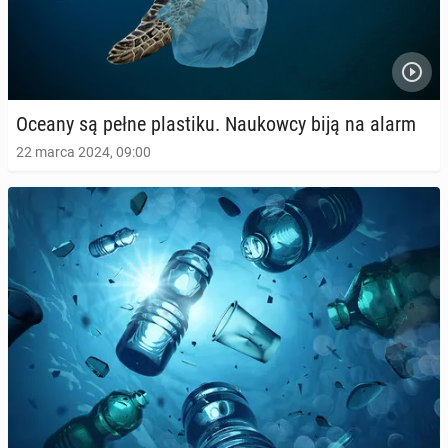
Oceany są pełne pla­sti­ku. Na­ukow­cy biją na alarm
22 marca 2024, 09:00
Górskie i ark­tycz­ne mikroby mogą trawić plastik na