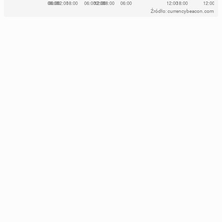
Źródło: currencybeacon.com
Alicia Si­lver­sto­ne wy­stą­pi­ła w nagiej sesji dla PETA
23 grudnia 2022, 08:00
Po­wsta­ły okna, które prze­twa­rza­ją energię sło­necz­
ną na... wi-fi!