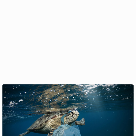
Znane z 'Gry o tron' Góry Mourne zostały Glo­bal­nym
Geo­par­kiem UNESCO
1 czerwca 2023, 06:00