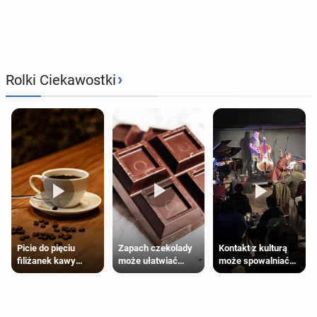
›
Rolki Ciekawostki
Zapach czekolady
Kontakt z kulturą
Picie do pięciu
może ułatwiać
może spowalniać
filiżanek kawy
trening siłowy
starzenie
dziennie jest
bezpieczne dla
większości
dorosłych