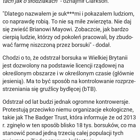
tach jak o sło­dzia­kach
" - oznaj­mił Clark­son.
"Dlatego na­zwa­łem je suk***mi i po­ka­za­łem ludziom,
co na­praw­dę robią. To nie są miłe zwie­rzę­ta. Nie daj
się zwieść Bria­no­wi Mayowi. Zo­bacz­cie, jak bardzo
cierpią ludzie, którzy od pokoleń pra­co­wa­li, by zbu­do­
wać farmę nisz­czo­ną przez borsuki" - dodał.
Chodzi o to, że od­strzał borsuka w Wiel­kiej Bry­ta­nii
jest do­zwo­lo­ny na pod­sta­wie li­cen­cji rzą­do­wej na
okre­ślo­nym ob­sza­rze i w okre­ślo­nym czasie (głównie
je­sie­nią). Ma to być sposób na kon­tro­lo­wa­nie roz­prze­
strze­nia­nia się gruź­li­cy by­dlę­cej (bTB).
Od­strzał od lat budzi jednak ogromne kon­tro­wer­sje.
Pro­te­stu­ją prze­ciw­ko niemu or­ga­ni­za­cje eko­lo­gicz­ne,
takie jak The Badger Trust, która in­for­mu­je że od 2013
r. zginęło w ten sposób blisko 18 tys. bor­su­ków, co ma
sta­no­wić ponad jedną trzecią całej po­pu­la­cji tych