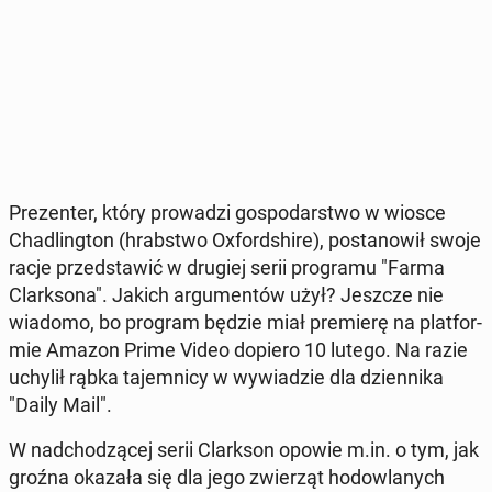
Pre­zen­ter, który pro­wa­dzi go­spo­dar­stwo w wiosce
Cha­dling­ton (hrab­stwo Oxford­shi­re), po­sta­no­wił swoje
racje przed­sta­wić w drugiej serii pro­gra­mu "Farma
Clark­so­na". Jakich ar­gu­men­tów użył? Jeszcze nie
wiadomo, bo program będzie miał pre­mie­rę na plat­for­
mie Amazon Prime Video dopiero 10 lutego. Na razie
uchylił rąbka ta­jem­ni­cy w wy­wia­dzie dla dzien­ni­ka
"Daily Mail".
W nad­cho­dzą­cej serii Clark­son opowie m.in. o tym, jak
groźna okazała się dla jego zwie­rząt ho­dow­la­nych