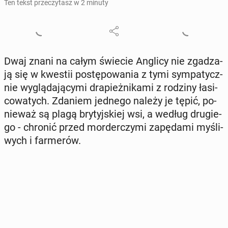
Ten tekst przeczytasz w 2 minuty
Dwaj znani na całym świecie Anglicy nie zga­dza­
ją się w kwestii po­stę­po­wa­nia z tymi sym­pa­tycz­
nie wy­glą­da­ją­cy­mi dra­pież­ni­ka­mi z rodziny ła­si­
co­wa­tych. Zdaniem jednego należy je tępić, po­
nie­waż są plagą bry­tyj­skiej wsi, a według dru­gie­
go - chronić przed mor­der­czy­mi za­pę­da­mi my­śli­
wych i far­me­rów.