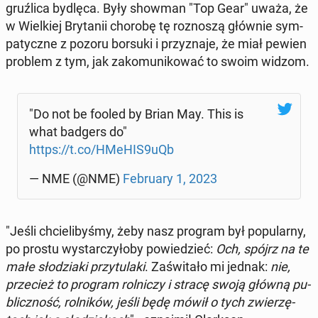
gruź­li­ca bydlęca. Były showman "Top Gear" uważa, że
w Wiel­kiej Bry­ta­nii chorobę tę roz­no­szą głównie sym­
pa­tycz­ne z pozoru borsuki i przy­zna­je, że miał pewien
problem z tym, jak za­ko­mu­ni­ko­wać to swoim widzom.
"Do not be fooled by Brian May. This is
what badgers do"
https://t.co/HMeHIS9uQb
— NME (@NME)
Fe­bru­ary 1, 2023
"Jeśli chcie­li­by­śmy, żeby nasz program był po­pu­lar­ny,
po prostu wy­star­czy­ło­by po­wie­dzieć:
Och, spójrz na te
małe sło­dzia­ki przy­tu­la­ki
. Za­świ­ta­ło mi jednak:
nie,
prze­cież to program rol­ni­czy i stracę swoją główną pu­
blicz­ność, rol­ni­ków, jeśli będę mówił o tych zwie­rzę­