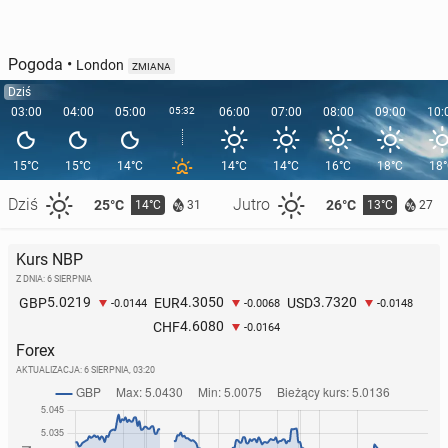
Pogoda
•
London
ZMIANA
Dziś
03:00
04:00
05:00
05:32
06:00
07:00
08:00
09:00
10:
15°C
15°C
14°C
14°C
14°C
16°C
18°C
18
Dziś
Jutro
25°C
26°C
14°C
13°C
31
27
Kurs NBP
Z DNIA: 6 SIERPNIA
5.0219
4.3050
3.7320
GBP
EUR
USD
-0.0144
-0.0068
-0.0148
4.6080
CHF
-0.0164
Forex
AKTUALIZACJA:
6 SIERPNIA, 03:20