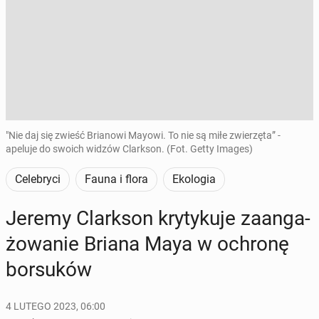
"Nie daj się zwieść Brianowi Mayowi. To nie są miłe zwierzęta” -
apeluje do swoich widzów Clarkson. (Fot. Getty Images)
Celebryci
Fauna i flora
Ekologia
Jeremy Clark­son kry­ty­ku­je za­an­ga­
żo­wa­nie Briana Maya w ochronę
bor­su­ków
4 LUTEGO 2023, 06:00