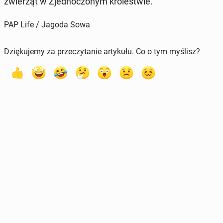
zwie­rząt w Zjed­no­czo­nym kró­le­stwie.
PAP Life / Jagoda Sowa
Dziękujemy za przeczytanie artykułu. Co o tym myślisz?