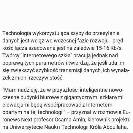
Tech­no­lo­gia wy­ko­rzy­stu­ją­ca szyby do prze­sy­ła­nia
danych jest wciąż we wcze­snej fazie rozwoju - pręd­
kość łącza sza­co­wa­na jest na za­le­d­wie 15-16 Kb/s.
Twórcy "in­ter­ne­to­we­go szkła" pracują jednak nad
poprawą tych pa­ra­me­trów i twier­dzą, że jeśli uda im
się zwięk­szyć szyb­kość trans­mi­sji danych, ich wy­na­la­
zek zmieni rze­czy­wi­stość.
"Mam na­dzie­ję, że w przy­szło­ści in­te­li­gent­ne no­wo­
cze­sne budynki biurowe z gi­gan­tycz­ny­mi szkla­ny­mi
ele­wa­cja­mi będą współ­pra­co­wać z In­ter­ne­tem
opartym na tej tech­no­lo­gii" – przy­znał w roz­mo­wie Eu­
ro­news Next pro­fe­sor Osama Amin, kie­row­nik pro­jek­tu
na Uni­wer­sy­te­cie Nauki i Tech­no­lo­gii Króla Ab­dul­la­ha.