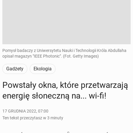
Pomysł badaczy z Uniwersytetu Nauki i Technologii Króla Abdullaha
opisał magazyn "IEEE Photonic". (Fot. Getty Images)
Gadżety
Ekologia
Po­wsta­ły okna, które prze­twa­rza­ją
energię sło­necz­ną na... wi-fi!
17 GRUDNIA 2022, 07:00
Ten tekst przeczytasz w 3 minuty