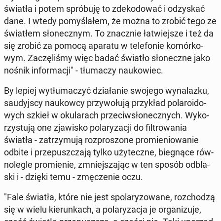
światła i potem spró­bu­ję to zde­ko­do­wać i od­zy­skać
dane. I wtedy po­my­śla­łem, że można to zrobić tego ze
świa­tłem sło­necz­nym. To znacz­nie ła­twiej­sze i też da
się zrobić za pomocą aparatu w te­le­fo­nie ko­mór­ko­
wym. Za­czę­li­śmy więc badać światło sło­necz­ne jako
nośnik in­for­ma­cji" - tłu­ma­czy na­uko­wiec.
By lepiej wy­tłu­ma­czyć dzia­ła­nie swojego wy­na­laz­ku,
sau­dyj­scy na­ukow­cy przy­wo­łu­ją przy­kład po­la­ro­ido­
wych szkieł w oku­la­rach prze­ciw­sło­necz­nych. Wy­ko­
rzy­stu­ją one zja­wi­sko po­la­ry­za­cji do fil­tro­wa­nia
światła - za­trzy­mu­ją roz­pro­szo­ne pro­mie­nio­wa­nie
odbite i prze­pusz­cza­ją tylko uży­tecz­ne, bie­gną­ce rów­
no­le­gle pro­mie­nie, zmniej­sza­jąc w ten sposób od­bla­
ski i - dzięki temu - zmę­cze­nie oczu.
"Fale światła, które nie jest spo­la­ry­zo­wa­ne, roz­cho­dzą
się w wielu kie­run­kach, a po­la­ry­za­cja je or­ga­ni­zu­je,