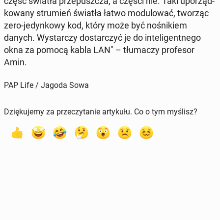
część światła prze­pusz­cza, a części nie. Taki upo­rząd­
ko­wa­ny stru­mień światła łatwo mo­du­lo­wać, tworząc
zero-je­dyn­ko­wy kod, który może być no­śni­kiem
danych. Wy­star­czy do­star­czyć je do in­te­li­gent­ne­go
okna za pomocą kabla LAN" – tłu­ma­czy pro­fe­sor
Amin.
PAP Life / Jagoda Sowa
Dziękujemy za przeczytanie artykułu. Co o tym myślisz?