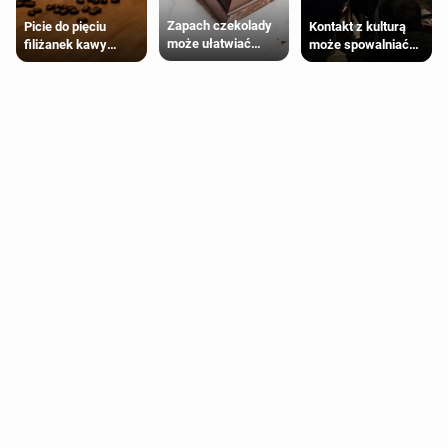
Zapach czekolady
Kontakt z kulturą
Picie do pięciu
może ułatwiać
może spowalniać
filiżanek kawy
trening siłowy
starzenie
dziennie jest
bezpieczne dla
większości
dorosłych