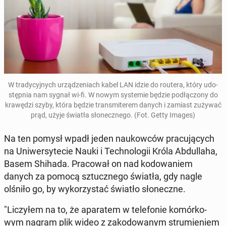
W tra­dy­cyj­nych urzą­dze­niach kabel LAN idzie do routera, który udo­
stęp­nia nam sygnał wi-fi. W nowym sys­te­mie będzie pod­łą­czo­ny do
kra­wę­dzi szyby, która będzie trans­mi­te­rem danych i zamiast zużywać
prąd, użyje światła sło­necz­ne­go. (Fot. Getty Images)
Na ten pomysł wpadł jeden na­ukow­ców pra­cu­ją­cych
na Uni­wer­sy­te­cie Nauki i Tech­no­lo­gii Króla Ab­dul­la­ha,
Basem Shihada. Pra­co­wał on nad ko­do­wa­niem
danych za pomocą sztucz­ne­go światła, gdy nagle
olśniło go, by wy­ko­rzy­stać światło sło­necz­ne.
"Li­czy­łem na to, że apa­ra­tem w te­le­fo­nie ko­mór­ko­
wym nagram plik wideo z za­ko­do­wa­nym stru­mie­niem