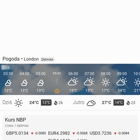
Pogoda
•
London
ZMIANA
Dziś
03:00
04:00
05:00
05:33
06:00
07:00
08:00
09:00
10:
13°C
13°C
13°C
13°C
15°C
17°C
19°C
21
Dziś
Jutro
24°C
27°C
13°C
14°C
26
23
Kurs NBP
Z DNIA: 7 SIERPNIA
5.0134
4.2982
3.7236
GBP
EUR
USD
-0.0085
-0.0068
-0.0084