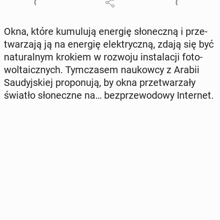
Okna, które ku­mu­lu­ją energię sło­necz­ną i prze­
twa­rza­ją ją na energię elek­trycz­ną, zdają się być
na­tu­ral­nym krokiem w rozwoju in­sta­la­cji fo­to­
wol­ta­icz­nych. Tym­cza­sem na­ukow­cy z Arabii
Sau­dyj­skiej pro­po­nu­ją, by okna prze­twa­rza­ły
światło sło­necz­ne na… bez­prze­wo­do­wy In­ter­net.