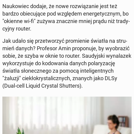
Na­uko­wiec dodaje, że nowe roz­wią­za­nie jest też
bardzo obie­cu­ją­ce pod wzglę­dem ener­ge­tycz­nym, bo
"okienne wi-fi" zużywa znacz­nie mniej prądu niż tra­dy­
cyj­ny router.
Jak udało się prze­two­rzyć pro­mie­nie światła na stru­
mień danych? Pro­fe­sor Amin pro­po­nu­je, by wy­obra­zić
sobie, że szyba w oknie to router. Sau­dyj­ski wy­na­la­zek
wy­ko­rzy­stu­je do ko­do­wa­nia danych po­la­ry­za­cję
światła sło­necz­ne­go za pomocą in­te­li­gent­nych
"żaluzji" cie­kło­kry­sta­licz­nych, znanych jako DLSy
(Dual-cell Liquid Crystal Shut­ters).