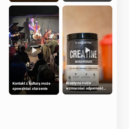
bezpieczne dla
większości dorosłych
Kreatyna może
Kontakt z kulturą może
wzmacniać odporność
spowalniać starzenie
przeciw nowotworom