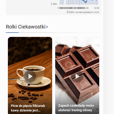
Źródło: currencybeacon.com
›
Rolki Ciekawostki
Zapach czekolady może
Picie do pięciu filiżanek
ułatwiać trening siłowy
kawy dziennie jest