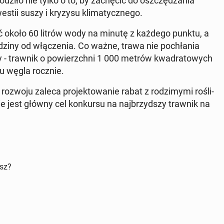
­dzi­ło nie tylko o to, by za­chę­cić do oszczę­dza­nia
tii suszy i kryzysu kli­ma­tycz­ne­go.
ać około 60 litrów wody na minutę z każdego punktu, a
ziny od włą­cze­nia. Co ważne, trawa nie po­chła­nia
ny - trawnik o po­wierzch­ni 1 000 metrów kwa­dra­to­wych
­ku węgla rocznie.
ozwoju zaleca pro­jek­to­wa­nie rabat z ro­dzi­my­mi ro­śli­
 jest główny cel kon­kur­su na naj­brzyd­szy trawnik na
isz?