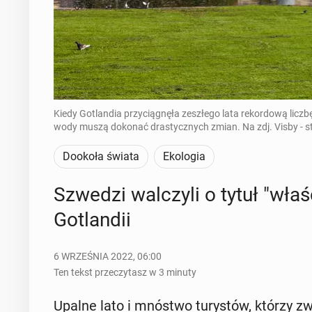
Kiedy Gotlandia przyciągnęła zeszłego lata rekordową liczbę
wody muszą dokonać drastycznych zmian. Na zdj. Visby - st
Dookoła świata
Ekologia
Szwedzi wal­czy­li o tytuł "wła­śc
Go­tlan­dii
6 WRZEŚNIA 2022, 06:00
Ten tekst przeczytasz w 3 minuty
Upalne lato i mnóstwo tu­ry­stów, którzy zw