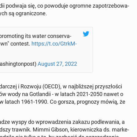
­dii podwaja się, co po­wo­du­je ogromne za­po­trze­bo­wa­
ch są ogra­ni­czo­ne.
 pro­mo­ting its water con­se­rva­
lawn" contest.
https://t.co/GtrkM­
­shing­ton­post)
August 27, 2022
dar­czej i Rozwoju (OECD), w naj­bliż­szej przy­szło­ści
ów wody na Go­tlan­dii - w latach 2021-2050 nawet o
y w latach 1961-1990. Co gorsza, pro­gno­zy mówią, że
władze wyspy do wpro­wa­dze­nia zakazu pod­le­wa­nia, a
yd­szy trawnik. Mimmi Gibson, kie­row­nicz­ka ds. mar­ke­