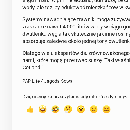
tin­gu i marki w gminie Gotland, tłu­ma­czy, że cho
wody, ale też, by edu­ko­wać miesz­kań­ców w kwes
Systemy na­wad­nia­ją­ce traw­ni­ki mogą zużyw
zra­sza­cze nawet 4 000 litrów wody w ciągu god
dwu­tlen­ku węgla tak sku­tecz­nie jak inne rośli
ab­sor­bu­je za­le­d­wie około jednej tony dwu­tlen
Dlatego wielu eks­per­tów ds. zrów­no­wa­żo­ne­go r
na­mi, które mogą prze­trwać suszę. Taki właśnie
Go­tlan­dii.
PAP Life / Jagoda Sowa
Dziękujemy za przeczytanie artykułu. Co o tym myśl