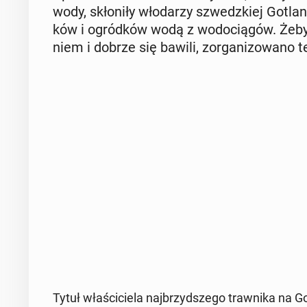
wody, skło­ni­ły wło­da­rzy szwedz­kiej Go­tla
ków i ogród­ków wodą z wo­do­cią­gów. Żeby m
niem i dobrze się bawili, zor­ga­ni­zo­wa­no
Tytuł wła­ści­cie­la naj­brzyd­sze­go traw­ni­ka n