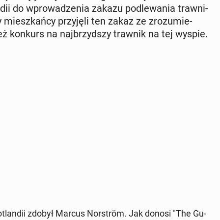
n­dii do wpro­wa­dze­nia zakazu pod­le­wa­nia traw­ni­
iesz­kań­cy przy­ję­li ten zakaz ze zro­zu­mie­
 też konkurs na naj­brzyd­szy trawnik na tej wyspie.
a Go­tlan­dii zdobył Marcus Nor­ström. Jak donosi "The Gu­