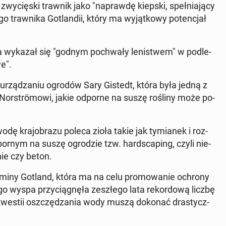
o zwy­cię­ski trawnik jako "na­praw­dę kiepski, speł­nia­ją­cy
go traw­ni­ka Go­tlan­dii, który ma wy­jąt­ko­wy po­ten­cjał
i­ka wykazał się "godnym po­chwa­ły le­ni­stwem" w pod­le­
e".
w urzą­dza­niu ogrodów Sary Gistedt, która była jedną z
wi Nor­strömo­wi, jakie odporne na suszę rośliny może po­
ę kra­jo­bra­zu poleca zioła takie jak ty­mia­nek i roz­
­por­nym na suszę ogro­dzie tzw. hard­sca­ping, czyli nie­
­nie czy beton.
a gminy Gotland, która ma na celu pro­mo­wa­nie ochrony
o wyspa przy­cią­gnę­ła ze­szłe­go lata re­kor­do­wą liczbę
 kwestii oszczę­dza­nia wody muszą dokonać dra­stycz­