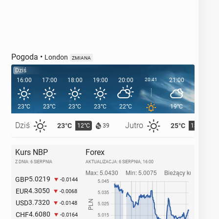
Pogoda
•
London
ZMIANA
Dziś
16:00
17:00
18:00
19:00
20:00
20:41
21:00
22:00
23°C
23°C
23°C
23°C
22°C
19°C
18°C
Dziś
Jutro
23°C
25°C
12°C
13°C
39
Kurs NBP
Forex
Z DNIA: 6 SIERPNIA
AKTUALIZACJA:
6 SIERPNIA, 16:00
5.0219
GBP
-0.0144
4.3050
EUR
-0.0068
3.7320
USD
-0.0148
4.6080
CHF
-0.0164