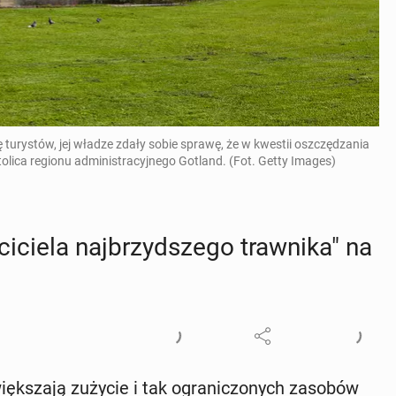
 turystów, jej władze zdały sobie sprawę, że w kwestii oszczędzania
olica regionu administracyjnego Gotland. (Fot. Getty Images)
i­cie­la naj­brzyd­sze­go traw­ni­ka" na
ięk­sza­ją zużycie i tak ogra­ni­czo­nych zasobów