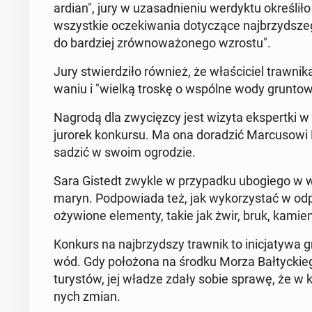
ar­dian", jury w uza­sad­nie­niu wer­dyk­tu okre­śli­ł
wszyst­kie ocze­ki­wa­nia do­ty­czą­ce naj­brzyd­sze­
do bar­dziej zrów­no­wa­żo­ne­go wzrostu".
Jury stwier­dzi­ło również, że wła­ści­ciel traw­n
wa­niu i "wielką troskę o wspólne wody grun­to­w
Nagrodą dla zwy­cięz­cy jest wizyta eks­pert­ki 
jurorek kon­kur­su. Ma ona do­ra­dzić Mar­cu­so­
sa­dzić w swoim ogro­dzie.
Sara Gistedt zwykle w przy­pad­ku ubo­gie­go w wod
ma­ryn. Pod­po­wia­da też, jak wy­ko­rzy­stać w od
oży­wio­ne ele­men­ty, takie jak żwir, bruk, ka­mie
Konkurs na naj­brzyd­szy trawnik to ini­cja­ty­w
wód. Gdy po­ło­żo­na na środku Morza Bał­tyc­kie­g
tu­ry­stów, jej władze zdały sobie sprawę, że w
nych zmian.