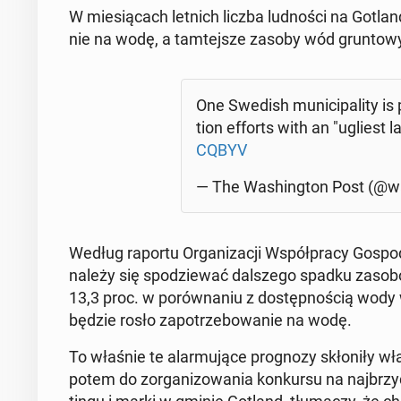
W mie­sią­cach letnich liczba lud­no­ści na Go­tlan
nie na wodę, a tam­tej­sze zasoby wód grun­to­wy
One Swedish mu­ni­ci­pa­li­ty is
tion efforts with an "ugliest 
CQBYV
— The Wa­shing­ton Post (@wa
Według raportu Or­ga­ni­za­cji Współ­pra­cy Go­spo­
należy się spo­dzie­wać dal­sze­go spadku zasob
13,3 proc. w po­rów­na­niu z do­stęp­no­ścią wod
będzie rosło za­po­trze­bo­wa­nie na wodę.
To właśnie te alar­mu­ją­ce pro­gno­zy skło­ni­ły 
potem do zor­ga­ni­zo­wa­nia kon­kur­su na naj­brz