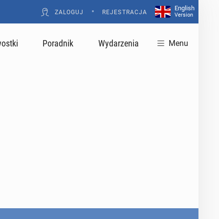
English
•
ZALOGUJ
REJESTRACJA
Version
ostki
Poradnik
Wydarzenia
Menu