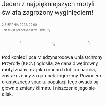
Jeden z naj­pięk­niej­szych motyli
świata za­gro­żo­ny wy­gi­nię­ciem!
2 SIERPNIA 2022, 09:00
Ten tekst przeczytasz w 3 minuty
Pod koniec lipca Mię­dzy­na­ro­do­wa Unia Ochrony
Przy­ro­dy (IUCN) ogło­si­ła, że danaid wę­drow­ny,
motyl znany też jako monarch lub mo­nar­cha,
został uznany za gatunek za­gro­żo­ny. Powodem
dra­stycz­ne­go spadku po­pu­la­cji tego owada są
głównie zmiany klimatu i nisz­cze­nie jego sie­
dlisk.