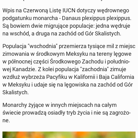
Wpis na Czer­wo­ną Listę IUCN dotyczy wę­drow­ne­go
pod­ga­tun­ku mo­nar­cha - Danaus ple­xip­pus ple­xip­pus.
Są bowiem dwie mi­gru­ją­ce po­pu­la­cje: jedna wędruje
na wschód, a druga na zachód od Gór Ska­li­stych.
Po­pu­la­cja "wschod­nia" prze­mie­rza tysiące mil z miejsc
zi­mo­wa­nia w środ­ko­wym Meksyku na tereny lęgowe
w pół­noc­nej części Środ­ko­we­go Zachodu i po­łu­dnio­
wej Ka­na­dzie. Z kolei po­pu­la­cja "za­chod­nia" zimuje
wzdłuż wy­brze­ża Pa­cy­fi­ku w Ka­li­for­nii i Baja Ca­li­for­nia
w Meksyku i udaje się na lę­go­wi­ska na zachód od Gór
Ska­li­stych.
Mo­nar­chy żyjące w innych miej­scach na całym
świecie pro­wa­dzą osiadły tryb życia i nie są za­gro­żo­
ne.