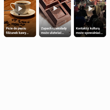
Zapach czekolady
Kontakt z kulturą
Picie do pięciu
może ułatwiać
może spowalniać
filiżanek kawy
trening siłowy
starzenie
dziennie jest
bezpieczne dla
większości
dorosłych