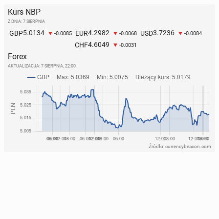
Kurs NBP
Z DNIA: 7 SIERPNIA
5.0134
4.2982
3.7236
GBP
EUR
USD
-0.0085
-0.0068
-0.0084
4.6049
CHF
-0.0031
Forex
AKTUALIZACJA:
7 SIERPNIA, 22:00
Źródło: currencybeacon.com