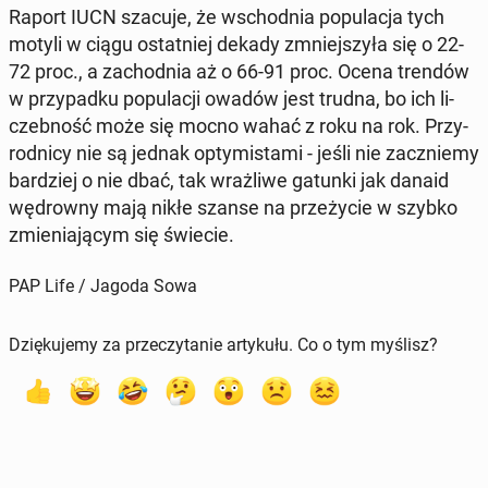
Raport IUCN szacuje, że wschod­nia po­pu­la­cja tych
motyli w ciągu ostat­niej dekady zmniej­szy­ła się o 22-
72 proc., a za­chod­nia aż o 66-91 proc. Ocena trendów
w przy­pad­ku po­pu­la­cji owadów jest trudna, bo ich li­
czeb­ność może się mocno wahać z roku na rok. Przy­
rod­ni­cy nie są jednak opty­mi­sta­mi - jeśli nie za­cznie­my
bar­dziej o nie dbać, tak wraż­li­we gatunki jak danaid
wę­drow­ny mają nikłe szanse na prze­ży­cie w szybko
zmie­nia­ją­cym się świecie.
PAP Life / Jagoda Sowa
Dziękujemy za przeczytanie artykułu. Co o tym myślisz?