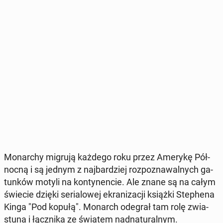
Mo­nar­chy migrują każdego roku przez Amerykę Pół­
noc­ną i są jednym z naj­bar­dziej roz­po­zna­wal­nych ga­
tun­ków motyli na kon­ty­nen­cie. Ale znane są na całym
świecie dzięki se­ria­lo­wej ekra­ni­za­cji książki Ste­phe­na
Kinga "Pod kopułą". Monarch odegrał tam rolę zwia­
stu­na i łącz­ni­ka ze światem nad­na­tu­ral­nym.