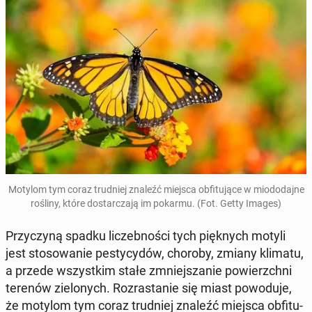
Motylom tym coraz trud­niej znaleźć miejsca ob­fi­tu­ją­ce w mio­do­daj­ne
rośliny, które do­star­cza­ją im pokarmu. (Fot. Getty Images)
Przy­czy­ną spadku li­czeb­no­ści tych pięk­nych motyli
jest sto­so­wa­nie pe­sty­cy­dów, choroby, zmiany klimatu,
a przede wszyst­kim stałe zmniej­sza­nie po­wierzch­ni
terenów zie­lo­nych. Roz­ra­sta­nie się miast po­wo­du­je,
że motylom tym coraz trud­niej znaleźć miejsca ob­fi­tu­