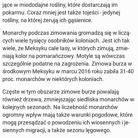
ją­ce w mio­do­daj­ne rośliny, które do­star­cza­ją im
pokarmu. Coraz mniej jest także tojeści - jedynej
rośliny, na której żerują ich gą­sie­ni­ce.
Mo­nar­chy podczas zi­mo­wa­nia gro­ma­dzą się w li­czą­
cych wiele tysięcy osob­ni­ków ko­lo­niach. Jest ich tak
wiele, że Meksyku całe lasy, w których zimują, zmie­
nia­ją kolor na po­ma­rań­czo­wy. Motyle są wówczas
szcze­gól­nie podatne na za­gro­że­nia. Zimowa burza w
środ­ko­wym Meksyku w marcu 2016 roku zabiła 31-40
proc. mo­nar­chów w nie­któ­rych ko­lo­niach.
Częste w tym ob­sza­rze zimowe burze po­wa­la­ją
również drzewa, zmniej­sza­jąc sie­dli­ska mo­nar­chów w
ko­lej­nych se­zo­nach. Na li­czeb­ność mo­nar­chów
ogromny wpływ mają także warunki po­go­do­we, które
mogą prze­są­dzać o po­wo­dze­niu ich wio­sen­nych i je­
sien­nych mi­gra­cji, a także sezonu lę­go­we­go.