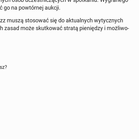
ć go na po­wtór­nej aukcji.
uzz muszą sto­so­wać się do ak­tu­al­nych wy­tycz­nych
h zasad może skut­ko­wać stratą pie­nię­dzy i moż­li­wo­
isz?