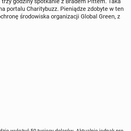
ce trzy godziny spo­tka­nie z Bradem Pittem. Taka
 na portalu Cha­ri­ty­buzz. Pie­nią­dze zdobyte w ten
hronę śro­do­wi­ska or­ga­ni­za­cji Global Green, z
ędzie wyłożyć 50 tysięcy dolarów. Ak­tu­al­nie jednak pro­