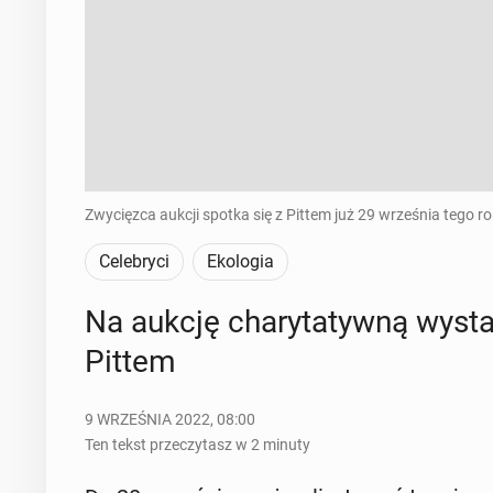
Zwycięzca aukcji spotka się z Pittem już 29 września tego r
Celebryci
Ekologia
Na aukcję cha­ry­ta­tyw­ną wy­st
Pittem
9 WRZEŚNIA 2022, 08:00
Ten tekst przeczytasz w 2 minuty