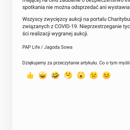
spo­tka­nia nie można od­sprze­dać ani wy­sta­wia
Wszyscy zwy­cięz­cy aukcji na portalu Cha­ri­ty­b
zwią­za­nych z COVID-19. Nie­prze­strze­ga­nie tyc
ści re­ali­za­cji wy­gra­nej aukcji.
PAP Life / Jagoda Sowa
Dziękujemy za przeczytanie artykułu. Co o tym myśl