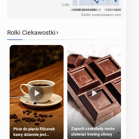
Źródło: currencybeacon.com
›
Rolki Ciekawostki
Zapach czekolady może
Picie do pięciu filiżanek
ułatwiać trening siłowy
kawy dziennie jest