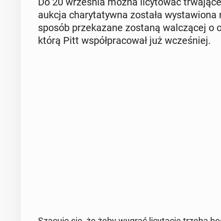
Do 20 wrze­śnia można li­cy­to­wać trwa­ją­
aukcja cha­ry­ta­tyw­na została wy­sta­wio­na
sposób prze­ka­za­ne zostaną wal­czą­cej o oc
którą Pitt współ­pra­co­wał już wcze­śniej.
Szacuje się, że żeby wygrać li­cy­ta­cję trzeba b