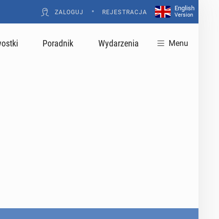
English
•
ZALOGUJ
REJESTRACJA
Version
ostki
Poradnik
Wydarzenia
Menu