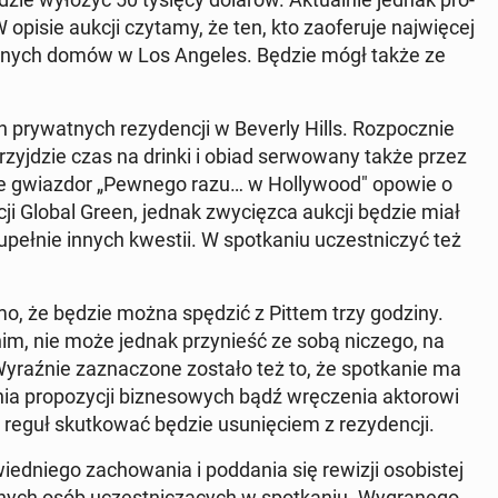
 opisie aukcji czytamy, że ten, kto za­ofe­ru­je naj­wię­cej
t­nych domów w Los Angeles. Będzie mógł także ze
h pry­wat­nych re­zy­den­cji w Beverly Hills. Roz­pocz­nie
yj­dzie czas na drinki i obiad ser­wo­wa­ny także przez
ie gwiaz­dor „Pewnego razu… w Hol­ly­wo­od" opowie o
a­cji Global Green, jednak zwy­cięz­ca aukcji będzie miał
peł­nie innych kwestii. W spo­tka­niu uczest­ni­czyć też
omo, że będzie można spędzić z Pittem trzy godziny.
nim, nie może jednak przy­nieść ze sobą niczego, na
raź­nie za­zna­czo­ne zostało też to, że spo­tka­nie ma
a pro­po­zy­cji biz­ne­so­wych bądź wrę­cze­nia ak­to­ro­wi
h reguł skut­ko­wać będzie usu­nię­ciem z re­zy­den­cji.
ed­nie­go za­cho­wa­nia i pod­da­nia się rewizji oso­bi­stej
nych osób uczest­ni­czą­cych w spo­tka­niu. Wy­gra­ne­go