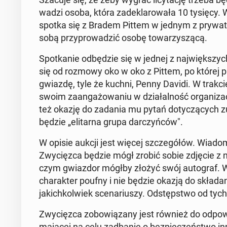
wa­dzi osoba, która za­de­kla­ro­wa­ła 10 tysięcy. W
spotka się z Bradem Pittem w jednym z pry­wa
sobą przy­pro­wa­dzić osobę to­wa­rzy­szą­cą.
Spo­tka­nie od­bę­dzie się w jednej z naj­więk­szyc
się od rozmowy oko w oko z Pittem, po której prz
gwiazdę, tyle że kuchni, Penny Davidi. W trakc
swoim za­an­ga­żo­wa­niu w dzia­łal­ność or­ga­ni­z
też okazję do zadania mu pytań do­ty­czą­cych zu­
będzie „eli­tar­na grupa dar­czyń­ców".
W opisie aukcji jest więcej szcze­gó­łów. Wiad
Zwy­cięz­ca będzie mógł zrobić sobie zdjęcie z 
czym gwiaz­dor mógłby złożyć swój au­to­graf. Wy­
cha­rak­ter poufny i nie będzie okazją do skła­da­ni
ja­kich­kol­wiek sce­na­riu­szy. Od­stęp­stwo od tyc
Zwy­cięz­ca zo­bo­wią­za­ny jest również do od­po­wi
mającej na celu za­dba­nie o bez­pie­czeń­stwo in