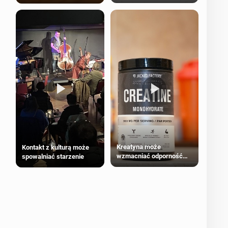
bezpieczne dla
większości dorosłych
Kreatyna może
Kontakt z kulturą może
wzmacniać odporność
spowalniać starzenie
przeciw nowotworom