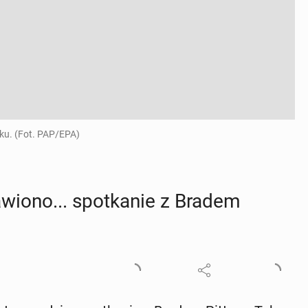
oku. (Fot. PAP/EPA)
a­wio­no... spo­tka­nie z Bradem