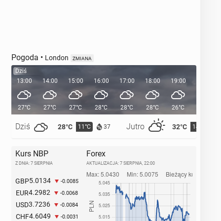
Pogoda
•
London
ZMIANA
Dziś
13:00
14:00
15:00
16:00
17:00
18:00
19:00
20:00
27°C
27°C
27°C
28°C
28°C
28°C
26°C
24°C
Dziś
Jutro
28°C
32°C
11°C
14°C
37
Kurs NBP
Forex
Z DNIA: 7 SIERPNIA
AKTUALIZACJA:
7 SIERPNIA, 22:00
5.0134
GBP
-0.0085
4.2982
EUR
-0.0068
3.7236
USD
-0.0084
4.6049
CHF
-0.0031