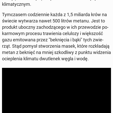
kli­ma­tycz­nym.
Tym­cza­sem co­dzien­nie każda z 1,5 mi­liar­da krów na
świecie wy­twa­rza nawet 500 litrów metanu. Jest to
produkt uboczny za­cho­dzą­ce­go w ich prze­wo­dzie po­
kar­mo­wym procesu tra­wie­nia ce­lu­lo­zy i więk­szość
gazu emi­to­wa­na przez "bek­nię­cia i bąki" tych zwie­
rząt. Stąd pomysł stwo­rze­nia masek, które roz­kła­da­ją
metan z beknięć na mniej szko­dli­wy z punktu wi­dze­nia
ocie­ple­nia klimatu dwu­tle­nek węgla i wodę.