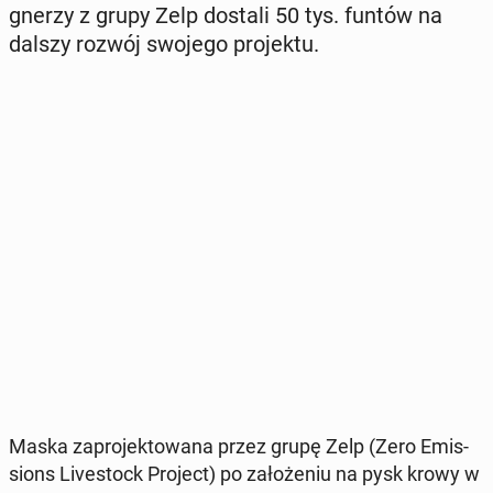
gne­rzy z grupy Zelp dostali 50 tys. funtów na
dalszy rozwój swojego pro­jek­tu.
Maska za­pro­jek­to­wa­na przez grupę Zelp (Zero Emis­
sions Li­ve­stock Project) po za­ło­że­niu na pysk krowy w