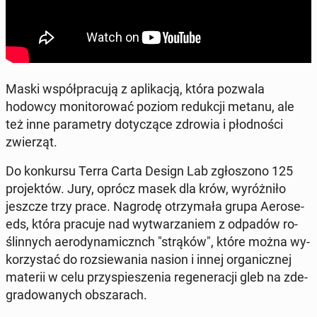
Maski współ­pra­cu­ją z apli­ka­cją, która pozwala
hodowcy mo­ni­to­ro­wać poziom re­duk­cji metanu, ale
też inne pa­ra­me­try do­ty­czą­ce zdrowia i płod­no­ści
zwie­rząt.
Do kon­kur­su Terra Carta Design Lab zgło­szo­no 125
pro­jek­tów. Jury, oprócz masek dla krów, wy­róż­ni­ło
jeszcze trzy prace. Nagrodę otrzy­ma­ła grupa Ae­ro­se­
eds, która pracuje nad wy­twa­rza­niem z odpadów ro­
ślin­nych ae­ro­dy­na­micznch "strąków", które można wy­
ko­rzy­stać do roz­sie­wa­nia nasion i innej or­ga­nicz­nej
materii w celu przy­spie­sze­nia re­ge­ne­ra­cji gleb na zde­
gra­do­wa­nych ob­sza­rach.