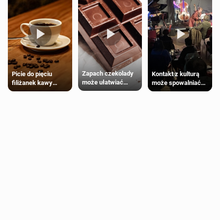
Zapach czekolady
Kontakt z kulturą
Picie do pięciu
może ułatwiać
może spowalniać
filiżanek kawy
trening siłowy
starzenie
dziennie jest
bezpieczne dla
większości
dorosłych