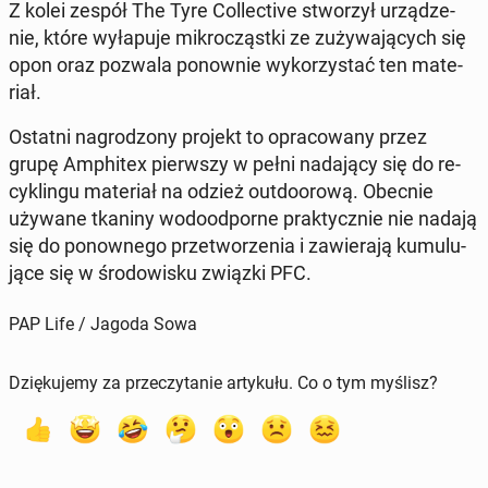
Z kolei zespół The Tyre Col­lec­ti­ve stwo­rzył urzą­dze­
nie, które wy­ła­pu­je mi­kro­cząst­ki ze zu­ży­wa­ją­cych się
opon oraz pozwala po­now­nie wy­ko­rzy­stać ten ma­te­
riał.
Ostatni na­gro­dzo­ny projekt to opra­co­wa­ny przez
grupę Am­phi­tex pierw­szy w pełni na­da­ją­cy się do re­
cy­klin­gu ma­te­riał na odzież out­do­oro­wą. Obecnie
używane tkaniny wo­do­od­por­ne prak­tycz­nie nie nadają
się do po­now­ne­go prze­two­rze­nia i za­wie­ra­ją ku­mu­lu­
ją­ce się w śro­do­wi­sku związki PFC.
PAP Life / Jagoda Sowa
Dziękujemy za przeczytanie artykułu. Co o tym myślisz?