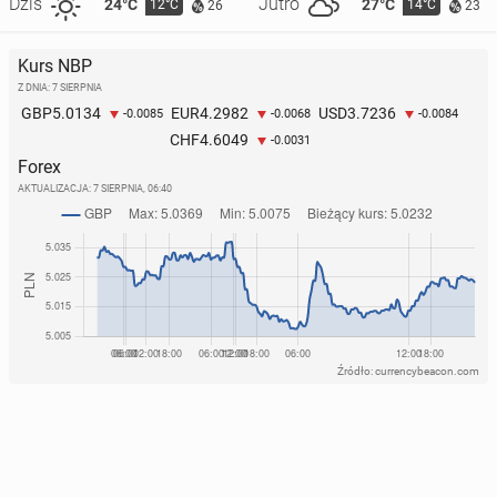
Dziś
Jutro
24°C
27°C
12°C
14°C
26
23
Kurs NBP
Z DNIA: 7 SIERPNIA
5.0134
4.2982
3.7236
GBP
EUR
USD
-0.0085
-0.0068
-0.0084
4.6049
CHF
-0.0031
Forex
AKTUALIZACJA:
7 SIERPNIA, 06:40
Źródło: currencybeacon.com