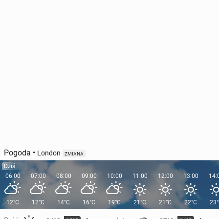
Pogoda
•
London
ZMIANA
Dziś
06:00
07:00
08:00
09:00
10:00
11:00
12:00
13:00
14:
12°C
12°C
14°C
16°C
19°C
21°C
21°C
22°C
23