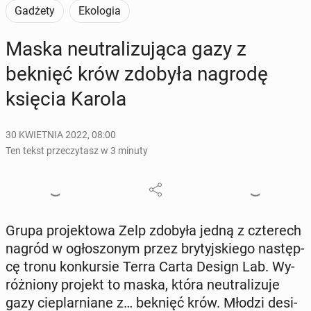
Gadżety
Ekologia
Maska neu­tra­li­zu­ją­ca gazy z
beknięć krów zdobyła nagrodę
księcia Karola
30 KWIETNIA 2022, 08:00
Ten tekst przeczytasz w 3 minuty
Grupa pro­jek­to­wa Zelp zdobyła jedną z czte­rech
nagród w ogło­szo­nym przez bry­tyj­skie­go na­stęp­
cę tronu kon­kur­sie Terra Carta Design Lab. Wy­
róż­nio­ny projekt to maska, która neu­tra­li­zu­je
gazy cie­plar­nia­ne z… beknięć krów. Młodzi de­si­