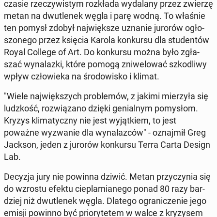
czasie rze­czy­wi­stym roz­kła­da wy­da­la­ny przez zwierzę
metan na dwu­tle­nek węgla i parę wodną. To właśnie
ten pomysł zdobył naj­więk­sze uznanie jurorów ogło­
szo­ne­go przez księcia Karola kon­kur­su dla stu­den­tów
Royal College of Art. Do kon­kur­su można było zgła­
szać wy­na­laz­ki, które pomogą zni­we­lo­wać szko­dli­wy
wpływ czło­wie­ka na śro­do­wi­sko i klimat.
"Wiele naj­więk­szych pro­ble­mów, z jakimi mie­rzy­ła się
ludz­kość, roz­wią­za­no dzięki ge­nial­nym po­my­słom.
Kryzys kli­ma­tycz­ny nie jest wy­jąt­kiem, to jest
poważne wy­zwa­nie dla wy­na­laz­ców" - oznaj­mił Greg
Jackson, jeden z jurorów kon­kur­su Terra Carta Design
Lab.
Decyzja jury nie powinna dziwić. Metan przy­czy­nia się
do wzrostu efektu cie­plar­nia­ne­go ponad 80 razy bar­
dziej niż dwu­tle­nek węgla. Dlatego ogra­ni­cze­nie jego
emisji powinno być prio­ry­te­tem w walce z kry­zy­sem