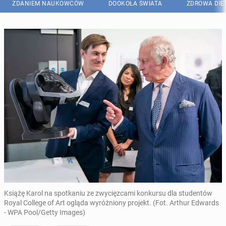
ZDANIEM NAUKOWCÓW
DOOKOŁA ŚWIATA
ZDROWA DIE
Książę Karol na spotkaniu ze zwycięzcami konkursu dla studentów
Royal College of Art ogląda wyróżniony projekt. (Fot. Arthur Edwards
- WPA Pool/Getty Images)