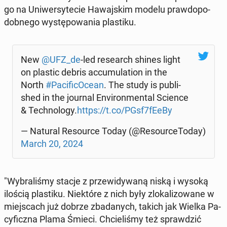
go na Uni­wer­sy­te­cie Ha­waj­skim modelu praw­do­po­
dob­ne­go wy­stę­po­wa­nia pla­sti­ku.
New
@UFZ_de
-led re­se­arch shines light
on plastic debris ac­cu­mu­la­tion in the
North
#Pa­ci­fi­cO­ce­an
. The study is pu­bli­
shed in the journal Envi­ron­men­tal Science
& Tech­no­lo­gy.
https://t.co/PGsf7fEeBy
— Natural Re­so­ur­ce Today (@Re­so­ur­ce­To­day)
March 20, 2024
"Wy­bra­li­śmy stacje z prze­wi­dy­wa­ną niską i wysoką
ilością pla­sti­ku. Nie­któ­re z nich były zlo­ka­li­zo­wa­ne w
miej­scach już dobrze zba­da­nych, takich jak Wielka Pa­
cy­ficz­na Plama Śmieci. Chcie­li­śmy też spraw­dzić