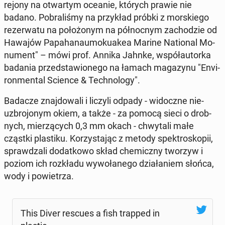
rejony na otwar­tym oceanie, których prawie nie
badano. Po­bra­li­śmy na przy­kład próbki z mor­skie­go
re­zer­wa­tu na po­ło­żo­nym na pół­noc­nym za­cho­dzie od
Hawajów Pa­pa­ha­nau­mo­ku­akea Marine Na­tio­nal Mo­
nu­ment" – mówi prof. Annika Jahnke, współ­au­tor­ka
badania przed­sta­wio­ne­go na łamach ma­ga­zy­nu "Envi­
ron­men­tal Science & Tech­no­lo­gy".
Badacze znaj­do­wa­li i liczyli odpady - wi­docz­ne nie­
uzbro­jo­nym okiem, a także - za pomocą sieci o drob­
nych, mie­rzą­cych 0,3 mm okach - chwy­ta­li małe
cząstki pla­sti­ku. Ko­rzy­sta­jąc z metody spek­tro­sko­pii,
spraw­dza­li do­dat­ko­wo skład che­micz­ny tworzyw i
poziom ich roz­kła­du wy­wo­ła­ne­go dzia­ła­niem słońca,
wody i po­wie­trza.
This Diver rescues a fish trapped in