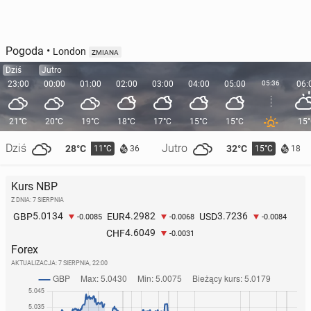
Pogoda
•
London
ZMIANA
Dziś
Jutro
23:00
00:00
01:00
02:00
03:00
04:00
05:00
05:36
06:
21°C
20°C
19°C
18°C
17°C
15°C
15°C
15
Dziś
Jutro
28°C
32°C
11°C
15°C
36
18
Kurs NBP
Z DNIA: 7 SIERPNIA
5.0134
4.2982
3.7236
GBP
EUR
USD
-0.0085
-0.0068
-0.0084
4.6049
CHF
-0.0031
Forex
AKTUALIZACJA:
7 SIERPNIA, 22:00