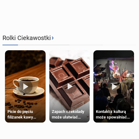
›
Rolki Ciekawostki
Zapach czekolady
Kontakt z kulturą
Picie do pięciu
może ułatwiać
może spowalniać
filiżanek kawy
trening siłowy
starzenie
dziennie jest
bezpieczne dla
większości