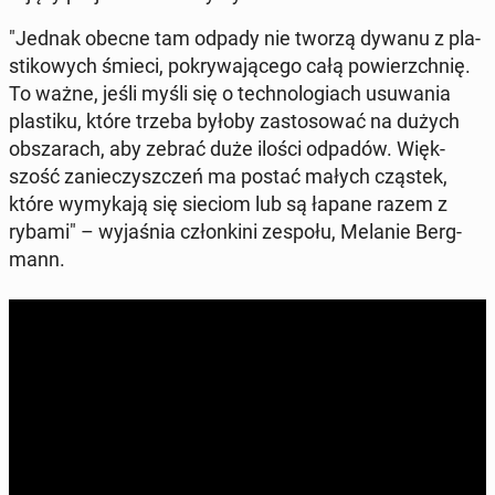
"Jednak obecne tam odpady nie tworzą dywanu z pla­
sti­ko­wych śmieci, po­kry­wa­ją­ce­go całą po­wierzch­nię.
To ważne, jeśli myśli się o tech­no­lo­giach usu­wa­nia
pla­sti­ku, które trzeba byłoby za­sto­so­wać na dużych
ob­sza­rach, aby zebrać duże ilości odpadów. Więk­
szość za­nie­czysz­czeń ma postać małych cząstek,
które wy­my­ka­ją się sieciom lub są łapane razem z
rybami" – wy­ja­śnia człon­ki­ni zespołu, Melanie Berg­
mann.