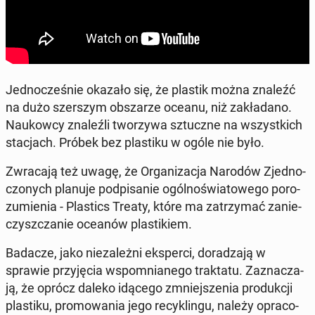
Jed­no­cze­śnie okazało się, że plastik można znaleźć
na dużo szer­szym ob­sza­rze oceanu, niż za­kła­da­no.
Na­ukow­cy zna­leź­li two­rzy­wa sztucz­ne na wszyst­kich
sta­cjach. Próbek bez pla­sti­ku w ogóle nie było.
Zwra­ca­ją też uwagę, że Or­ga­ni­za­cja Narodów Zjed­no­
czo­nych planuje pod­pi­sa­nie ogól­no­świa­to­we­go po­ro­
zu­mie­nia - Pla­stics Treaty, które ma za­trzy­mać za­nie­
czysz­cza­nie oceanów pla­sti­kiem.
Badacze, jako nie­za­leż­ni eks­per­ci, do­ra­dza­ją w
sprawie przy­ję­cia wspo­mnia­ne­go trak­ta­tu. Za­zna­cza­
ją, że oprócz daleko idącego zmniej­sze­nia pro­duk­cji
pla­sti­ku, pro­mo­wa­nia jego re­cy­klin­gu, należy opra­co­