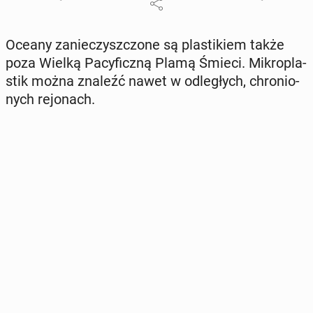
Oceany za­nie­czysz­czo­ne są pla­sti­kiem także
poza Wielką Pa­cy­ficz­ną Plamą Śmieci. Mi­kro­pla­
stik można znaleźć nawet w od­le­głych, chro­nio­
nych re­jo­nach.