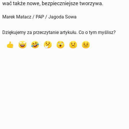
wać także nowe, bez­piecz­niej­sze two­rzy­wa.
Marek Matacz / PAP / Jagoda Sowa
Dziękujemy za przeczytanie artykułu. Co o tym myślisz?