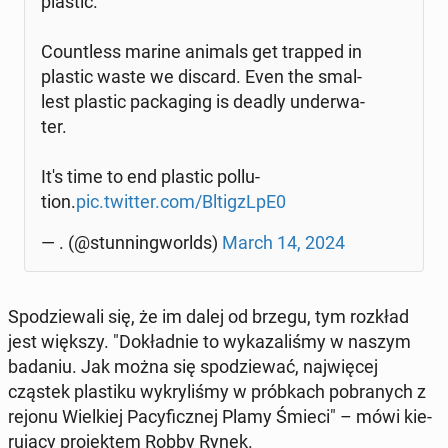
plastic.
Co­un­tless marine animals get trapped in
plastic waste we discard. Even the smal­
lest plastic pac­ka­ging is deadly un­der­wa­
ter.
It's time to end plastic pol­lu­
tion.
pic.twitter.com/Bltig­zL­pE0
— . (@stun­nin­gworlds)
March 14, 2024
Spo­dzie­wa­li się, że im dalej od brzegu, tym rozkład
jest większy. "Do­kład­nie to wy­ka­za­li­śmy w naszym
badaniu. Jak można się spo­dzie­wać, naj­wię­cej
cząstek pla­sti­ku wy­kry­li­śmy w prób­kach po­bra­nych z
rejonu Wiel­kiej Pa­cy­ficz­nej Plamy Śmieci" – mówi kie­
ru­ją­cy pro­jek­tem Robby Rynek.