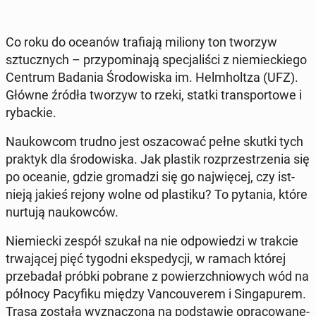
Co roku do oceanów tra­fia­ją miliony ton tworzyw
sztucz­nych – przy­po­mi­na­ją spe­cja­li­ści z nie­miec­kie­go
Centrum Badania Śro­do­wi­ska im. Helm­holt­za (UFZ).
Główne źródła tworzyw to rzeki, statki trans­por­to­we i
ry­bac­kie.
Na­ukow­com trudno jest osza­co­wać pełne skutki tych
praktyk dla śro­do­wi­ska. Jak plastik roz­prze­strze­nia się
po oceanie, gdzie gro­ma­dzi się go naj­wię­cej, czy ist­
nie­ją jakieś rejony wolne od pla­sti­ku? To pytania, które
nurtują na­ukow­ców.
Nie­miec­ki zespół szukał na nie od­po­wie­dzi w trakcie
trwa­ją­cej pięć tygodni eks­pe­dy­cji, w ramach której
prze­ba­dał próbki pobrane z po­wierzch­nio­wych wód na
północy Pa­cy­fi­ku między Van­co­uve­rem i Sin­ga­pu­rem.
Trasa została wy­zna­czo­na na pod­sta­wie opra­co­wa­ne­