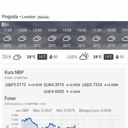
Pogoda
•
London
ZMIANA
Dziś
11:00
12:00
13:00
14:00
15:00
16:00
17:00
18:00
19:
23°C
23°C
24°C
25°C
26°C
28°C
28°C
27°C
24
Dziś
Jutro
28°C
28°C
16°C
14°C
50
33
Kurs NBP
Z DNIA: 10 SIERPNIA
5.0172
4.3010
3.7324
GBP
EUR
USD
+0.0038
+0.0028
+0.0088
4.6005
CHF
-0.0044
Forex
AKTUALIZACJA:
10 SIERPNIA, 10:30