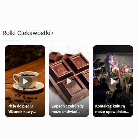
›
Rolki Ciekawostki
Zapach czekolady
Kontakt z kulturą
Picie do pięciu
może ułatwiać
może spowalniać
filiżanek kawy
trening siłowy
starzenie
dziennie jest
bezpieczne dla
większości
dorosłych