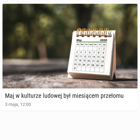
Robert Ma­kło­wicz chce oduczyć Polaków mó­wie­nia
"smacz­ne­go"
Maj w kul­tu­rze ludowej był mie­sią­cem prze­ło­mu
14 października 2021, 10:00
3 maja, 12:00