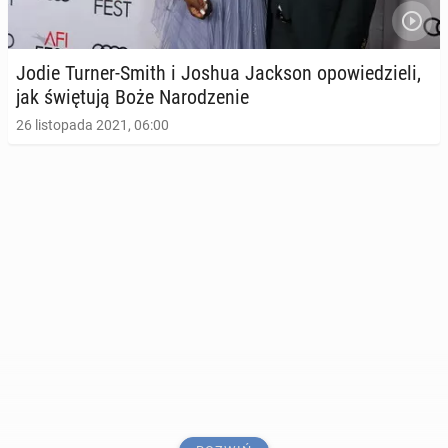
Jodie Turner-Smith i Joshua Jackson opo­wie­dzie­li,
jak świę­tu­ją Boże Na­ro­dze­nie
26 listopada 2021, 06:00