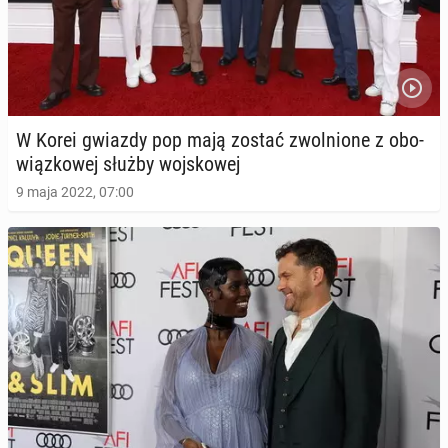
W Korei gwiazdy pop mają zostać zwol­nio­ne z obo­
wiąz­ko­wej służby woj­sko­wej
9 maja 2022, 07:00