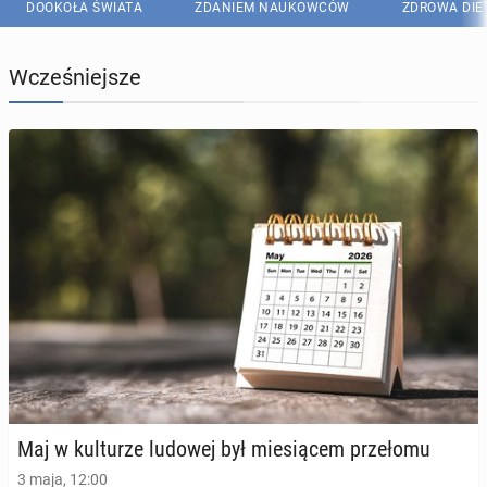
DOOKOŁA ŚWIATA
ZDANIEM NAUKOWCÓW
ZDROWA DIE
Wcześniejsze
Maj w kul­tu­rze ludowej był mie­sią­cem prze­ło­mu
3 maja, 12:00