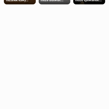
może ułatwiać
może spowalniać
filiżanek kawy
trening siłowy
starzenie
dziennie jest
bezpieczne dla
większości
dorosłych