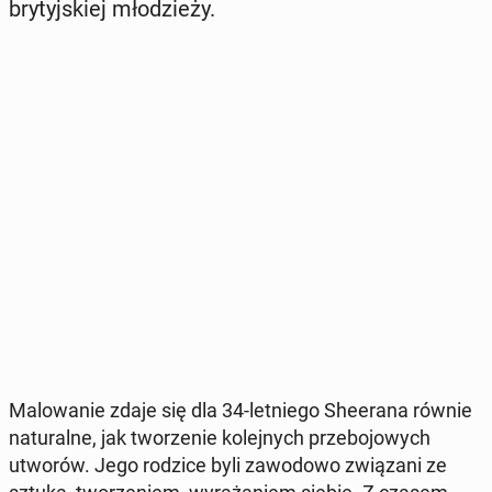
bry­tyj­skiej mło­dzie­ży.
Ma­lo­wa­nie zdaje się dla 34-let­nie­go She­era­na równie
na­tu­ral­ne, jak two­rze­nie ko­lej­nych prze­bo­jo­wych
utworów. Jego rodzice byli za­wo­do­wo zwią­za­ni ze