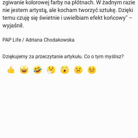
zgi­wa­nie ko­lo­ro­wej farby na płót­nach. W żadnym razie
nie jestem artystą, ale kocham tworzyć sztukę. Dzięki
temu czuję się świet­nie i uwiel­biam efekt końcowy" –
wy­ja­śnił.
PAP Life / Adriana Chodakowska
Dziękujemy za przeczytanie artykułu. Co o tym myślisz?