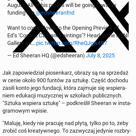
August. All of his profits will be going towards
funding the
@ed­she­eranfnd
Want to come down to the Opening Preview of
Ed’s ‘Cosmic Carpark Pa­in­tings’? Head to the HENI
Gallery on…
pic.twitter.com/RheQJgw4R7
— Ed Sheeran HQ (@ed­she­eran)
July 8, 2025
Jak za­po­wie­dział pio­sen­karz, obrazy są na sprze­daż
w cenie około 900 funtów za sztukę. Część dochodu
zasili konto jego fun­da­cji, która zajmuje się wspie­ra­
niem edu­ka­cji mu­zycz­nej w szko­łach pu­blicz­nych.
"Sztuka wspiera sztukę" – pod­kre­ślił Sheeran w in­sta­
gra­mo­wym wpisie.
"Maluję, kiedy nie pracuję nad płytą, tylko po to, żeby
zrobić coś kre­atyw­ne­go. To za­zwy­czaj jedynie roz­bry­