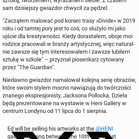
sztuką, two­rze­niem, wy­ra­ża­niem siebie. Z czasem
sam dzi­siej­szy gwiaz­dor chwycił za pędzel.
"Za­czą­łem malować pod koniec trasy »Di­vi­de« w 2019
roku i od tamtej pory jest to coś, co służyło mi jako
ujście dla kre­atyw­no­ści. Kiedy do­ra­sta­łem, oboje moi
rodzice pra­co­wa­li w branży ar­ty­stycz­nej, więc na­tu­ral­
nie zawsze się tym in­te­re­so­wa­łem i zawsze lubiłem
sztukę w szkole" – przy­znał pio­sen­karz cy­to­wa­ny
przez "The Gu­ar­dian".
Nie­daw­no gwiaz­dor na­ma­lo­wał kolejną serię obrazów,
które swoim stylem mocno na­wią­zu­ją do twór­czo­ści
znanego eks­pre­sjo­ni­sty, Jack­so­na Pol­loc­ka. Dzieła
będą pre­zen­to­wa­ne na wy­sta­wie w Heni Gallery w
centrum Londynu od 11 lipca do 1 sierp­nia.
Ed will be selling his ar­tworks at the
@HENI
gallery, running between the 10th July to 1st