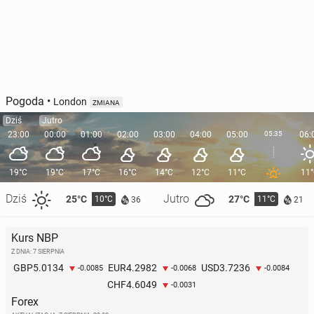
Pogoda
•
London
ZMIANA
Dziś
Jutro
23:00
00:00
01:00
02:00
03:00
04:00
05:00
05:35
06:
19°C
19°C
17°C
16°C
14°C
12°C
11°C
11
Dziś
Jutro
25°C
27°C
10°C
11°C
36
21
Kurs NBP
Z DNIA: 7 SIERPNIA
5.0134
4.2982
3.7236
GBP
EUR
USD
-0.0085
-0.0068
-0.0084
4.6049
CHF
-0.0031
Forex