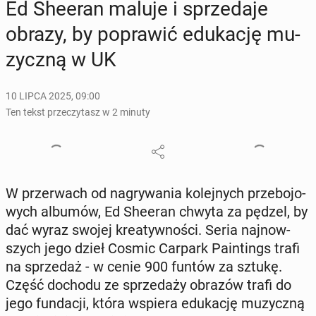
Ed Sheeran maluje i sprze­da­je
obrazy, by po­pra­wić edu­ka­cję mu­
zycz­ną w UK
10 LIPCA 2025, 09:00
Ten tekst przeczytasz w 2 minuty
W prze­rwach od na­gry­wa­nia ko­lej­nych prze­bo­jo­
wych albumów, Ed Sheeran chwyta za pędzel, by
dać wyraz swojej kre­atyw­no­ści. Seria naj­now­
szych jego dzieł Cosmic Carpark Pa­in­tings trafi
na sprze­daż - w cenie 900 funtów za sztukę.
Część dochodu ze sprze­da­ży obrazów trafi do
jego fun­da­cji, która wspiera edu­ka­cję mu­zycz­ną