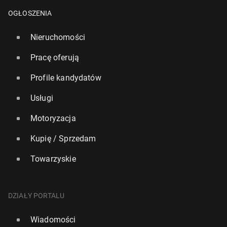
OGŁOSZENIA
Nieruchomości
Pracę oferują
Profile kandydatów
Usługi
Motoryzacja
Kupię / Sprzedam
Towarzyskie
Polska z jedną z naj­niż­szych dłu­go­ści życia za­wo­
do­we­go w UE
DZIAŁY PORTALU
96
28 lipca, 09:00
Wiadomości