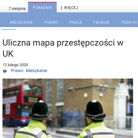

PORADNIK
WIĘCEJ
MIESZKANIE
PRAWO
PRACA
FINANSE
PODATKI
Uliczna mapa przestępczości w
UK
12 lutego 2020
Prawo
Mieszkanie
