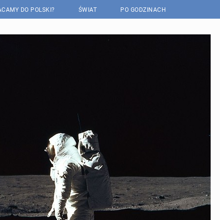
CAMY DO POLSKI?
ŚWIAT
PO GODZINACH