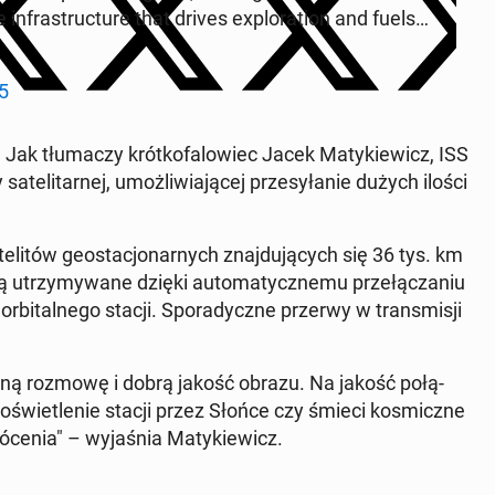
e in­fra­struc­tu­re that drives explo­ra­tion and fuels…
5
 tłu­ma­czy krót­ko­fa­lo­wiec Jacek Ma­ty­kie­wicz, ISS
sa­te­li­tar­nej, umoż­li­wia­ją­cej prze­sy­ła­nie dużych ilości
­li­tów geo­sta­cjo­nar­nych znaj­du­ją­cych się 36 tys. km
 utrzy­my­wa­ne dzięki au­to­ma­tycz­ne­mu prze­łą­cza­niu
or­bi­tal­ne­go stacji. Spo­ra­dycz­ne przerwy w trans­mi­sji
raźną rozmowę i dobrą jakość obrazu. Na jakość po­łą­
d oświe­tle­nie stacji przez Słońce czy śmieci ko­smicz­ne
e­nia" – wy­ja­śnia Ma­ty­kie­wicz.