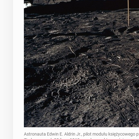
Astronauta Edwin E. Aldrin Jr., pilot modułu księżycowego p