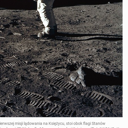
ierwszej misji lądowania na Księżycu, stoi obok flagi Stanów