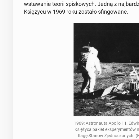
wsta­wa­nie teorii spi­sko­wych. Jedną z naj­bar­d
Księ­ży­cu w 1969 roku zostało sfin­go­wa­ne.
1969: Astro­nau­ta Apollo 11, Edwin
Księ­ży­ca pakiet eks­pe­ry­men­tów 
flagę Stanów Zjed­no­czo­nych. 