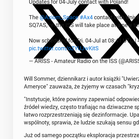
Updates for 04-July contact with Poland!
The
@Axiom_Space
#Ax4
contact with Uni­ve
SQ7AS, on the ISS will take place at a new ti
Now sche­du­led for Fri. 04-Jul at 08:41 UTC |
pic.twitter.com/oZY­UJw­KitS
— ARISS - Amateur Radio on the ISS (@ARISS
Will Sommer, dzien­ni­karz i autor książki "Uwie
Ameryce" zauważa, że żyjemy w czasach "kryzysu
"In­sty­tu­cje, które powinny za­pew­niać od­po­wie­
źródeł wiedzy, często tra­fia­jąc na dzi­wacz­ne spo­
łatwo roz­prze­strze­nia­ją się dez­in­for­ma­cje. Up
wspól­no­ty, sprawia, że ludzie szukają sensu gd
Już od samego po­cząt­ku eks­plo­ra­cja prze­strze­n