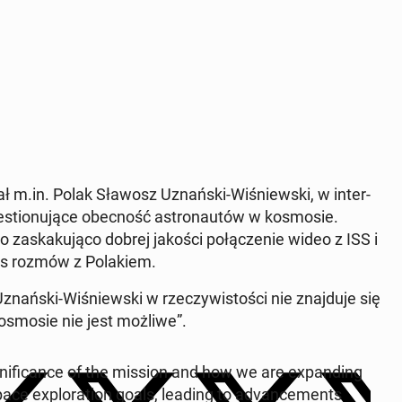
ał m.in. Polak Sławosz Uznań­ski-Wi­śniew­ski, w in­ter­
­stio­nu­ją­ce obec­ność astro­nau­tów w ko­smo­sie.
za­ska­ku­ją­co dobrej jakości po­łą­cze­nie wideo z ISS i
as rozmów z Po­la­kiem.
znań­ski-Wi­śniew­ski w rze­czy­wi­sto­ści nie znaj­du­je się
ko­smo­sie nie jest możliwe”.
ni­fi­can­ce of the mission and how we are expan­ding
pace explo­ra­tion goals, leading to ad­van­ce­ments