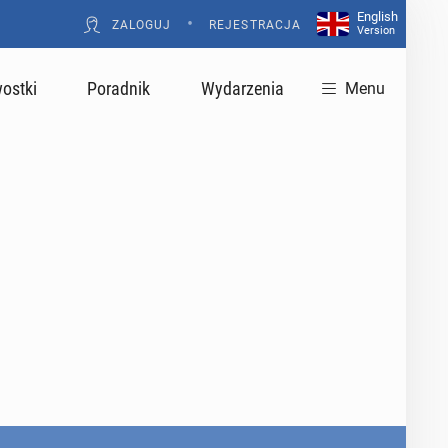
English
•
ZALOGUJ
REJESTRACJA
Version
ostki
Poradnik
Wydarzenia
Menu