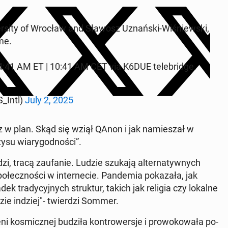
r­si­ty of Wrocław and Sławosz Uznań­ski-Wi­śniew­ski,
me.
 4:41 AM ET | 10:41 AM CET via K6DUE te­le­brid­ge.
_Intl)
July 2, 2025
rz w plan. Skąd się wziął QAnon i jak na­mie­szał w
 wia­ry­god­no­ści”.
dzi, tracą za­ufa­nie. Ludzie szukają al­ter­na­tyw­nych
łecz­no­ści w in­ter­ne­cie. Pan­de­mia po­ka­za­ła, jak
adek tra­dy­cyj­nych struk­tur, takich jak religia czy lokalne
zie indziej"- twier­dzi Sommer.
i ko­smicz­nej budziła kon­tro­wer­sje i pro­wo­ko­wa­ła po­