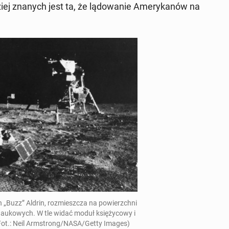
ziej znanych jest ta, że lą­do­wa­nie Ame­ry­ka­nów na
 „Buzz” Aldrin, roz­miesz­cza na po­wierzch­ni
na­uko­wych. W tle widać moduł księ­ży­co­wy i
(Fot.: Neil Arm­strong/NASA/Getty Images)