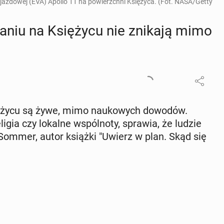
jazdowej (EVA) Apollo 11 na powierzchni Księżyca. (Fot. NASA/Getty
wa­niu na Księ­ży­cu nie znikają mimo
się­ży­cu są żywe, mimo na­uko­wych dowodów.
eligia czy lokalne wspól­no­ty, sprawia, że ludzie
Sommer, autor książki "Uwierz w plan. Skąd się