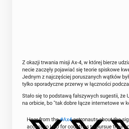
Z okazji trwania misji Ax-4, w której bierze udzi
ne­cie zaczęły po­ja­wiać się teorie spi­sko­we kwe
Jednym z naj­czę­ściej po­ru­sza­nych wątków było 
tylko spo­ra­dycz­ne przerwy w łącz­no­ści podcz
Stało się to pod­sta­wą fał­szy­wych su­ge­stii, że U
na orbicie, bo "tak dobre łącze in­ter­ne­to­we w 
Hear from the
#Ax4
astro­nauts about the si­g
access to LEO for co­un­tries to pursue their s