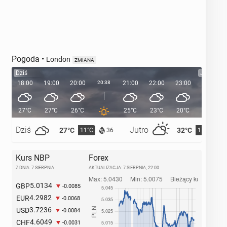
Pogoda
•
London
ZMIANA
Dziś
Jutro
18:00
19:00
20:00
20:38
21:00
22:00
23:00
00:00
27°C
27°C
26°C
25°C
23°C
20°C
19°C
Dziś
Jutro
27°C
32°C
11°C
15°C
36
Kurs NBP
Forex
Z DNIA: 7 SIERPNIA
AKTUALIZACJA:
7 SIERPNIA, 22:00
5.0134
GBP
-0.0085
4.2982
EUR
-0.0068
3.7236
USD
-0.0084
4.6049
CHF
-0.0031