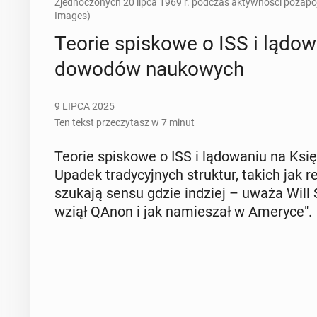
Zjednoczonych 20 lipca 1969 r. podczas aktywności pozapo
Images)
Teorie spi­sko­we o ISS i lą­do­
dowodów na­uko­wych
9 LIPCA 2025
Ten tekst przeczytasz w 7 minut
Teorie spi­sko­we o ISS i lą­do­wa­niu na K
Upadek tra­dy­cyj­nych struk­tur, takich jak r
szukają sensu gdzie indziej – uważa Will 
wziął QAnon i jak na­mie­szał w Ameryce".