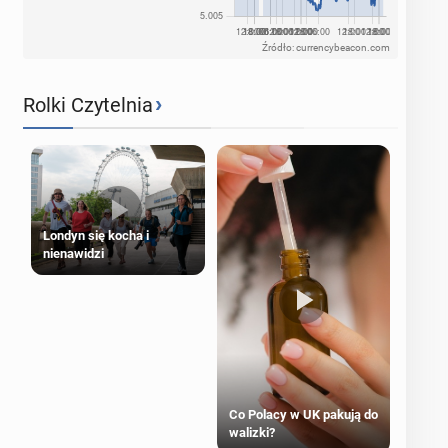
Źródło: currencybeacon.com
›
Rolki Czytelnia
Londyn się kocha i
nienawidzi
Co Polacy w UK pakują do
walizki?