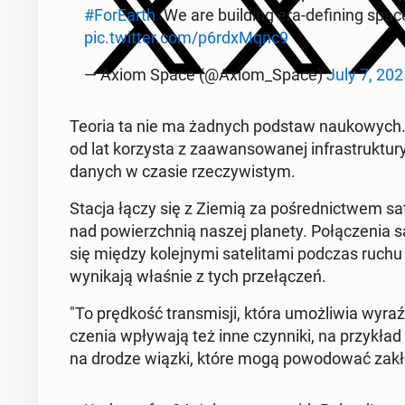
#Fo­rE­arth
. We are bu­il­ding era-de­fi­ning spac
pic.twitter.com/p6rdxMqnc9
— Axiom Space (@Axiom_Space)
July 7, 202
Teoria ta nie ma żadnych podstaw na­uko­wych. Jak
od lat ko­rzy­sta z za­awan­so­wa­nej in­fra­struk­tu­ry 
danych w czasie rze­czy­wi­stym.
Stacja łączy się z Ziemią za po­śred­nic­twem sa­te
nad po­wierzch­nią naszej planety. Po­łą­cze­nia są
się między ko­lej­ny­mi sa­te­li­ta­mi podczas ruchu 
wy­ni­ka­ją właśnie z tych prze­łą­czeń.
"To pręd­kość trans­mi­sji, która umoż­li­wia wy
cze­nia wpły­wa­ją też inne czyn­ni­ki, na przy­kła
na drodze wiązki, które mogą po­wo­do­wać za­kłó­c