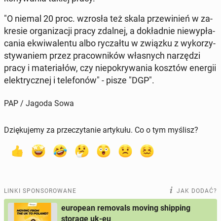
"O niemal 20 proc. wzrosła też skala prze­wi­nień w za­
kre­sie or­ga­ni­za­cji pracy zdalnej, a do­kład­nie nie­wy­pła­
ca­nia ekwi­wa­len­tu albo ry­czał­tu w związku z wy­ko­rzy­
sty­wa­niem przez pra­cow­ni­ków wła­snych na­rzę­dzi
pracy i ma­te­ria­łów, czy nie­po­kry­wa­nia kosztów energii
elek­trycz­nej i te­le­fo­nów" - pisze "DGP".
PAP / Jagoda Sowa
Dziękujemy za przeczytanie artykułu. Co o tym myślisz?
LINKI SPONSOROWANE
JAK DODAĆ?
european removals moving shipping
storage uk-eu