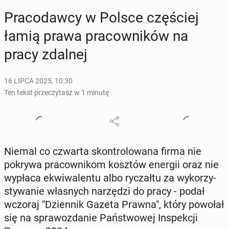
Pra­co­daw­cy w Polsce czę­ściej
łamią prawa pra­cow­ni­ków na
pracy zdalnej
16 LIPCA 2025, 10:30
Ten tekst przeczytasz w 1 minutę
Niemal co czwarta skon­tro­lo­wa­na firma nie
pokrywa pra­cow­ni­kom kosztów energii oraz nie
wypłaca ekwi­wa­len­tu albo ry­czał­tu za wy­ko­rzy­
sty­wa­nie wła­snych na­rzę­dzi do pracy - podał
wczoraj "Dzien­nik Gazeta Prawna", który powołał
się na spra­woz­da­nie Pań­stwo­wej In­spek­cji