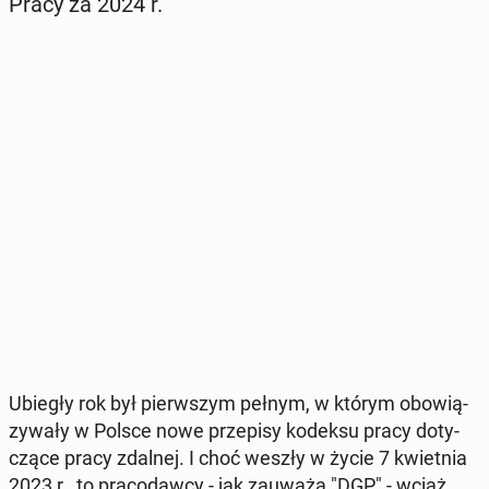
Pracy za 2024 r.
Ubiegły rok był pierw­szym pełnym, w którym obo­wią­
zy­wa­ły w Polsce nowe prze­pi­sy kodeksu pracy do­ty­
czą­ce pracy zdalnej. I choć weszły w życie 7 kwiet­nia
2023 r., to pra­co­daw­cy - jak zauważa "DGP" - wciąż