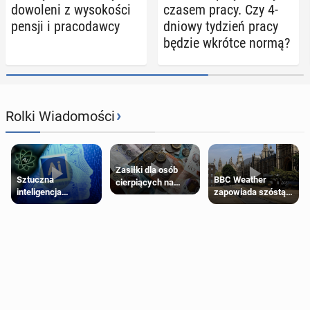
do­wo­le­ni z wy­so­ko­ści
czasem pracy. Czy 4-
pensji i pra­co­daw­cy
dniowy tydzień pracy
będzie wkrótce normą?
›
Rolki Wiadomości
Zasiłki dla osób
Sztuczna
BBC Weather
cierpiących na
inteligencja
zapowiada szóstą
schorzenia
próbowała oszukać
falę upałów w
psychiczne
człowieka
Londynie