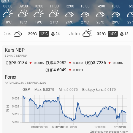
Dziś
08:00
09:00
10:00
11:00
12:00
13:00
14:00
15:00
16:
18°C
18°C
19°C
21°C
24°C
27°C
28°C
29°C
29
Dziś
Jutro
29°C
32°C
12°C
14°C
24
18
Kurs NBP
Z DNIA: 7 SIERPNIA
5.0134
4.2982
3.7236
GBP
EUR
USD
-0.0085
-0.0068
-0.0084
4.6049
CHF
-0.0031
Forex
AKTUALIZACJA:
7 SIERPNIA, 22:00
Źródło: currencybeacon.com