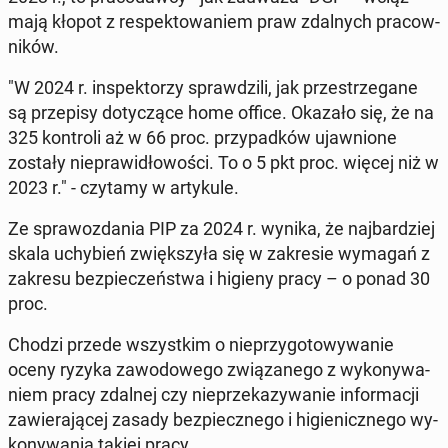
mają kłopot z re­spek­to­wa­niem praw zdal­nych pra­cow­
ni­ków.
"W 2024 r. in­spek­to­rzy spraw­dzi­li, jak prze­strze­ga­ne
są prze­pi­sy do­ty­czą­ce home office. Okazało się, że na
325 kon­tro­li aż w 66 proc. przy­pad­ków ujaw­nio­ne
zostały nie­pra­wi­dło­wo­ści. To o 5 pkt proc. więcej niż w
2023 r." - czytamy w ar­ty­ku­le.
Ze spra­woz­da­nia PIP za 2024 r. wynika, że naj­bar­dziej
skala uchy­bień zwięk­szy­ła się w za­kre­sie wymagań z
zakresu bez­pie­czeń­stwa i higieny pracy – o ponad 30
proc.
Chodzi przede wszyst­kim o nie­przy­go­to­wy­wa­nie
oceny ryzyka za­wo­do­we­go zwią­za­ne­go z wy­ko­ny­wa­
niem pracy zdalnej czy nie­prze­ka­zy­wa­nie in­for­ma­cji
za­wie­ra­ją­cej zasady bez­piecz­ne­go i hi­gie­nicz­ne­go wy­
ko­ny­wa­nia takiej pracy.