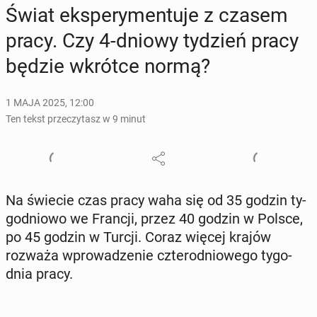
Świat eks­pe­ry­men­tu­je z czasem
pracy. Czy 4-dniowy tydzień pracy
będzie wkrótce normą?
1 MAJA 2025, 12:00
Ten tekst przeczytasz w 9 minut
Na świecie czas pracy waha się od 35 godzin ty­
go­dnio­wo we Francji, przez 40 godzin w Polsce,
po 45 godzin w Turcji. Coraz więcej krajów
rozważa wpro­wa­dze­nie czte­ro­dnio­we­go ty­go­
dnia pracy.