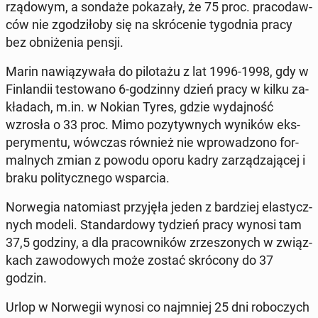
rzą­do­wym, a sondaże po­ka­za­ły, że 75 proc. pra­co­daw­
ców nie zgo­dzi­ło­by się na skró­ce­nie ty­go­dnia pracy
bez ob­ni­że­nia pensji.
Marin na­wią­zy­wa­ła do pi­lo­ta­żu z lat 1996-1998, gdy w
Fin­lan­dii te­sto­wa­no 6-go­dzin­ny dzień pracy w kilku za­
kła­dach, m.in. w Nokian Tyres, gdzie wy­daj­ność
wzrosła o 33 proc. Mimo po­zy­tyw­nych wyników eks­
pe­ry­men­tu, wówczas również nie wpro­wa­dzo­no for­
mal­nych zmian z powodu oporu kadry za­rzą­dza­ją­cej i
braku po­li­tycz­ne­go wspar­cia.
Nor­we­gia na­to­miast przy­ję­ła jeden z bar­dziej ela­stycz­
nych modeli. Stan­dar­do­wy tydzień pracy wynosi tam
37,5 godziny, a dla pra­cow­ni­ków zrze­szo­nych w związ­
kach za­wo­do­wych może zostać skró­co­ny do 37
godzin.
Urlop w Nor­we­gii wynosi co naj­mniej 25 dni ro­bo­czych