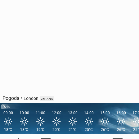
Pogoda
•
London
ZMIANA
Dziś
09:00
10:00
11:00
12:00
13:00
14:00
15:00
16:00
17:
18°C
18°C
19°C
20°C
21°C
25°C
26°C
26°C
25