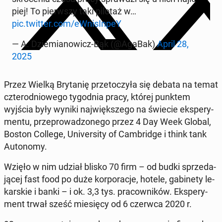
piej! To pierw­szy taki pilotaż w…
pic.twitter.com/eW­ni­sIn­peY
— A. Dzie­mia­no­wicz-Bąk (@AgaBak)
April 28,
2025
Przez Wielką Bry­ta­nię prze­to­czy­ła się debata na temat
czte­ro­dnio­we­go ty­go­dnia pracy, której punktem
wyjścia były wyniki naj­więk­sze­go na świecie eks­pe­ry­
men­tu, prze­pro­wa­dzo­ne­go przez 4 Day Week Global,
Boston College, Uni­ver­si­ty of Cam­brid­ge i think tank
Au­to­no­my.
Wzięło w nim udział blisko 70 firm – od budki sprze­da­
ją­cej fast food po duże kor­po­ra­cje, hotele, ga­bi­ne­ty le­
kar­skie i banki – i ok. 3,3 tys. pra­cow­ni­ków. Eks­pe­ry­
ment trwał sześć mie­się­cy od 6 czerwca 2020 r.