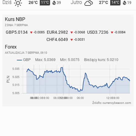
Dziś
Jutro
26°C
27°C
11°C
14°C
39
19
Kurs NBP
Z DNIA: 7 SIERPNIA
5.0134
4.2982
3.7236
GBP
EUR
USD
-0.0085
-0.0068
-0.0084
4.6049
CHF
-0.0031
Forex
AKTUALIZACJA:
7 SIERPNIA, 09:10
Źródło: currencybeacon.com