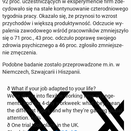
92 proc. uczest­ni­czą­cych w eks­pe­ry­men­cie firm zde­
cy­do­wa­ło się na stałe kon­ty­nu­owa­nie czte­ro­dnio­we­go
ty­go­dnia pracy. Okazało się, że przy­no­si to wzrost
przy­cho­dów i większą pro­duk­tyw­ność. Od­czu­cie wy­
pa­le­nia za­wo­do­we­go wśród pra­cow­ni­ków zmniej­szy­ło
się o 71 proc., 43 proc. odczuło poprawę swojego
zdrowia psy­chicz­ne­go a 46 proc. zgło­si­ło zmniej­sze­
nie zmę­cze­nia.
Podobne badanie zostało prze­pro­wa­dzo­ne m.in. w
Niem­czech, Szwaj­ca­rii i Hisz­pa­nii.
ð What if your job adapted to your life?
We’re diving into fle­xi­ble working time ar­ran­ge­
ments and the 4-day wor­kwe­ek: what they mean,
the dif­fe­rent types, and why they’re gaining global
at­ten­tion. ðð¼
ð One trial took place in the UK.