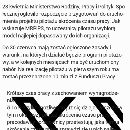
28 kwiet­nia Mi­ni­ster­stwo Rodziny, Pracy i Po­li­ty­ki Spo­
łecz­nej ogło­si­ło roz­po­czę­cie przy­go­to­wań do uru­cho­
mie­nia pro­jek­tu pi­lo­ta­żu skró­ce­nia czasu pracy. Jak
wska­zu­je MRPiPS, to uczest­ni­cy pi­lo­ta­żu wybiorą
model naj­le­piej do­pa­so­wa­ny do ich or­ga­ni­za­cji.
Do 30 czerwca mają zostać ogło­szo­ne zasady i
warunki, na których działać będzie program pi­lo­ta­żo­
wy, a w ko­lej­nych mie­sią­cach ma być uru­cho­mio­ny
nabór. Na re­ali­za­cję pi­lo­ta­żu w pierw­szym roku ma
zostać prze­zna­czo­ne 10 mln zł z Fun­du­szu Pracy.
Krótszy czas pracy z za­cho­wa­niem wy­na­gro­dze­
nia?
ð To nie tylko możliwe, to już się dzieje! Jeszcze w
tym roku ruszy pilotaż skró­ce­nia czasu pracy —
pra­co­daw­cy i pra­cow­ni­cy prze­te­stu­ją, jaka forma
skró­ce­nia czasu pracy spraw­dzi się u nich naj­le­