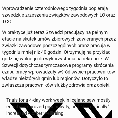
Wpro­wa­dze­nie czte­ro­dnio­we­go ty­go­dnia po­pie­ra­ją
szwedz­kie zrze­sze­nia związ­ków za­wo­do­wych LO oraz
TCO.
W prak­ty­ce już teraz Szwedzi pra­cu­ją­cy na pełnym
etacie na skutek umów zbio­ro­wych za­wie­ra­nych przez
związki za­wo­do­we po­szcze­gól­nych branż pracują w
ty­go­dniu mniej niż 40 godzin. Otrzy­mu­ją na przy­kład
godzinę wolnego do wy­ko­rzy­sta­nia na re­kre­ację. W
Szwecji do­tych­czas tym­cza­so­we pro­gra­my skró­ce­nia
czasu pracy wpro­wa­dza­ły wśród swoich pra­cow­ni­ków
władze nie­któ­rych gmin lub re­gio­nów. Do­ty­czy­ło to
zwłasz­cza pra­cow­ni­ków służby zdrowia oraz opieki.
Trials for a 4-day work week in Iceland saw mostly
equal or im­pro­ved pro­duc­ti­vi­ty, and "dra­ma­ti­cal­ly"
in­cre­ased worker wel­l­be­ing.