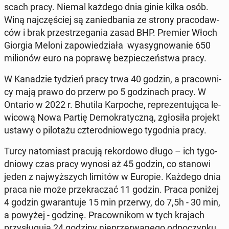
scach pracy. Niemal każdego dnia ginie kilka osób.
Winą naj­czę­ściej są za­nie­dba­nia ze strony pra­co­daw­
ców i brak prze­strze­ga­nia zasad BHP. Premier Włoch
Giorgia Meloni za­po­wie­dzia­ła wy­asy­gno­wa­nie 650
mi­lio­nów euro na poprawę bez­pie­czeń­stwa pracy.
W Ka­na­dzie tydzień pracy trwa 40 godzin, a pra­cow­ni­
cy mają prawo do przerw po 5 go­dzi­nach pracy. W
Ontario w 2022 r. Bhutila Kar­po­che, re­pre­zen­tu­ją­ca le­
wi­co­wą Nowa Partię De­mo­kra­tycz­ną, zgło­si­ła projekt
ustawy o pi­lo­ta­żu czte­ro­dnio­we­go ty­go­dnia pracy.
Turcy na­to­miast pracują re­kor­do­wo długo – ich ty­go­
dnio­wy czas pracy wynosi aż 45 godzin, co stanowi
jeden z naj­wyż­szych limitów w Europie. Każdego dnia
praca nie może prze­kra­czać 11 godzin. Praca poniżej
4 godzin gwa­ran­tu­je 15 min przerwy, do 7,5h - 30 min,
a powyżej - godzinę. Pra­cow­ni­kom w tych krajach
przy­słu­gu­ją 24 godziny nie­prze­rwa­ne­go od­po­czyn­ku