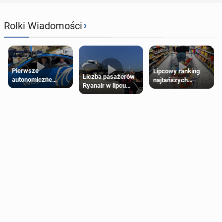
›
Rolki Wiadomości
Pierwsze
Lipcowy ranking
Liczba pasażerów
autonomiczne
najtańszych
Ryanair w lipcu
Ubery pojawią się
supermarketów
pobiła rekord
w Londynie jeszcze
tego lata