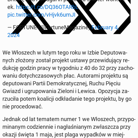
ek.
https://t.co/DQ36OTARbL
pic.twitter.com/vHjvk6umJI
— FORTUNE (@For­tu­ne­Ma­ga­zi­ne)
Fe­bru­ary 4,
2024
We Wło­szech w lutym tego roku w Izbie De­pu­to­wa­
nych złożony został projekt ustawy prze­wi­du­ją­cy re­
duk­cję godzin pracy w ty­go­dniu z 40 do 32 przy za­cho­
wa­niu do­tych­cza­so­wych płac. Au­to­ra­mi pro­jek­tu są
de­pu­to­wa­ni Partii De­mo­kra­tycz­nej, Ruchu Pięciu
Gwiazd i ugru­po­wa­nia Zieloni i Lewica. Opo­zy­cja za­
rzu­ci­ła potem ko­ali­cji od­kła­da­nie tego pro­jek­tu, by go
nie pro­ce­do­wać.
Jednak od lat tematem numer 1 we Wło­szech, przy­po­
mi­na­nym co­dzien­nie i na­gła­śnia­nym zwłasz­cza przy
okazji święta 1 maja, jest plaga wy­pad­ków w miej­