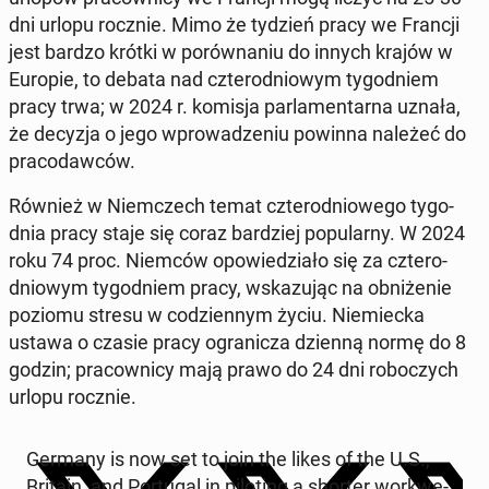
dni urlopu rocznie. Mimo że tydzień pracy we Francji
jest bardzo krótki w po­rów­na­niu do innych krajów w
Europie, to debata nad czte­ro­dnio­wym ty­go­dniem
pracy trwa; w 2024 r. komisja par­la­men­tar­na uznała,
że decyzja o jego wpro­wa­dze­niu powinna należeć do
pra­co­daw­ców.
Również w Niem­czech temat czte­ro­dnio­we­go ty­go­
dnia pracy staje się coraz bar­dziej po­pu­lar­ny. W 2024
roku 74 proc. Niemców opo­wie­dzia­ło się za czte­ro­
dnio­wym ty­go­dniem pracy, wska­zu­jąc na ob­ni­że­nie
poziomu stresu w co­dzien­nym życiu. Nie­miec­ka
ustawa o czasie pracy ogra­ni­cza dzienną normę do 8
godzin; pra­cow­ni­cy mają prawo do 24 dni ro­bo­czych
urlopu rocznie.
Germany is now set to join the likes of the U.S.,
Britain, and Por­tu­gal in pi­lo­ting a shorter wor­kwe­