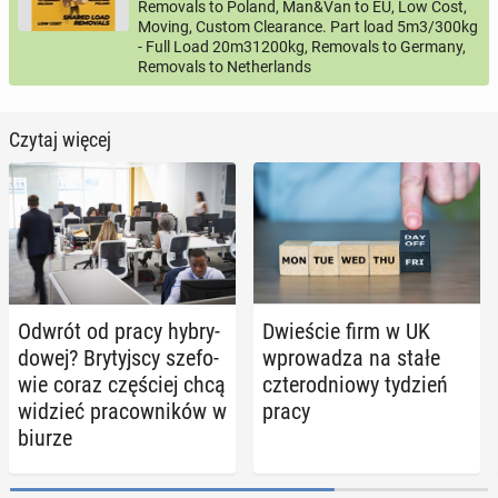
Removals to Poland, Man&Van to EU, Low Cost,
Moving, Custom Clearance. Part load 5m3/300kg
- Full Load 20m31200kg, Removals to Germany,
Removals to Netherlands
Czytaj więcej
Odwrót od pracy hy­bry­
Dwie­ście firm w UK
do­wej? Bry­tyj­scy sze­fo­
wpro­wa­dza na stałe
wie coraz czę­ściej chcą
czte­ro­dnio­wy tydzień
widzieć pra­cow­ni­ków w
pracy
biurze