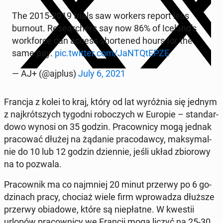
The 2015-2019 trials saw workers report less
burnout. Re­se­ar­chers say now 86% of Ice­lan­d's
work­for­ce can access shor­te­ned hours for the
same pay.
pic.twitter.com/JaN­TQtEP­ZE
— AJ+ (@ajplus)
July 6, 2021
Francja z kolei to kraj, który od lat wy­róż­nia się jednym
z naj­krót­szych tygodni ro­bo­czych w Europie – stan­dar­
do­wo wynosi on 35 godzin. Pra­cow­ni­cy mogą jednak
pra­co­wać dłużej na żądanie pra­co­daw­cy, mak­sy­mal­
nie do 10 lub 12 godzin dzien­nie, jeśli układ zbio­ro­wy
na to pozwala.
Pra­cow­nik ma co naj­mniej 20 minut przerwy po 6 go­
dzi­nach pracy, chociaż wiele firm wpro­wa­dza dłuższe
przerwy obia­do­we, które są nie­płat­ne. W kwestii
urlopów pra­cow­ni­cy we Francji mogą liczyć na 25-30