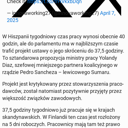
Check it:
https://t.co/frHVkxb­Dqn
— in­no­va­wor­king27 (@in­no­va­wor­king27)
April 7,
2025
W Hisz­pa­nii ty­go­dnio­wy czas pracy wynosi obecnie 40
godzin, ale do par­la­men­tu ma w naj­bliż­szym czasie
trafić projekt ustawy o jego skró­ce­niu do 37,5 godziny.
To sztan­da­ro­wa pro­po­zy­cja mi­ni­stry pracy Yolandy
Diaz, sze­fo­wej mniej­sze­go part­ne­ra ko­ali­cyj­ne­go w
rządzie Pedro San­che­za – le­wi­co­we­go Sumaru.
Projekt jest kry­ty­ko­wa­ny przez sto­wa­rzy­sze­nia pra­co­
daw­ców, został na­to­miast po­zy­tyw­nie przy­ję­ty przez
więk­szość związ­ków za­wo­do­wych.
37,5 godziny ty­go­dnio­wo już pracuje się w krajach
skan­dy­naw­skich. W Fin­lan­dii ten czas jest roz­ło­żo­ny
na 5 dni ro­bo­czych. Pra­cow­ni­cy mają tam też prawo