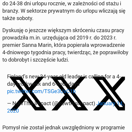
do 24-38 dni urlopu rocznie, w za­leż­no­ści od stażu i
branży. W sek­to­rze pry­wat­nym do urlopu wli­cza­ją się
także soboty.
Dys­ku­sję o jeszcze więk­szym skró­ce­niu czasu pracy
pro­wa­dzi­ła m.in. urzę­du­ją­ca od 2019 r. do 2023 r.
premier Sanna Marin, która po­pie­ra­ła wpro­wa­dze­nie
4-dnio­we­go ty­go­dnia pracy, twier­dząc, że po­pra­wi­ło­by
to do­bro­byt i szczę­ście ludzi.
Finland’s new 34-year-old leader is calling for a 4-
day wor­kwe­ek and 6-hour days
pic.twitter.com/TSGe3UxC1b
— NowThis Impact (@now­thi­sim­pact)
January 14,
2020
Pomysł nie został jednak uwzględ­nio­ny w pro­gra­mie