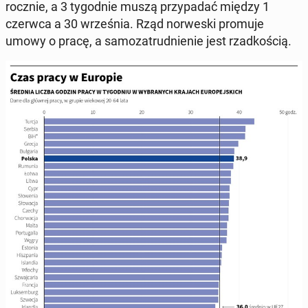
rocznie, a 3 ty­go­dnie muszą przy­pa­dać między 1
czerwca a 30 wrze­śnia. Rząd nor­we­ski promuje
umowy o pracę, a sa­mo­za­trud­nie­nie jest rzad­ko­ścią.