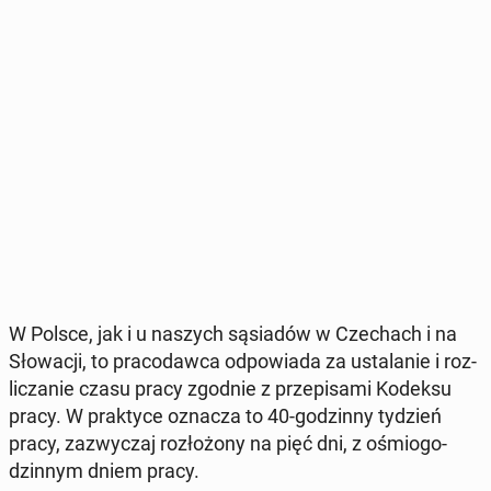
W Polsce, jak i u naszych są­sia­dów w Cze­chach i na
Sło­wa­cji, to pra­co­daw­ca od­po­wia­da za usta­la­nie i roz­
li­cza­nie czasu pracy zgodnie z prze­pi­sa­mi Kodeksu
pracy. W prak­ty­ce oznacza to 40-go­dzin­ny tydzień
pracy, za­zwy­czaj roz­ło­żo­ny na pięć dni, z ośmio­go­
dzin­nym dniem pracy.