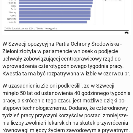
W Szwecji opo­zy­cyj­na Partia Ochrony Śro­do­wi­ska -
Zieloni złożyła w par­la­men­cie wniosek o pod­ję­cie
uchwały zo­bo­wią­zu­ją­cej cen­tro­pra­wi­co­wy rząd do
wpro­wa­dze­nia czte­ro­ty­go­dnio­we­go ty­go­dnia pracy.
Kwestia ta ma być roz­pa­try­wa­na w izbie w czerwcu br.
W uza­sad­nie­niu Zieloni pod­kre­śli­li, że w Szwecji
minęło 50 lat od usta­no­wie­nia 40 go­dzin­ne­go ty­go­dnia
pracy, a skró­ce­nie tego czasu jest możliwe dzięki po­
stę­po­wi tech­no­lo­gicz­ne­mu. Dodano, że czte­ro­dnio­wy
tydzień pracy przy­czy­ni ko­rzy­ści w postaci zmniej­sze­
nia liczby zwol­nień le­kar­skich na skutek przy­wró­ce­nia
rów­no­wa­gi między życiem za­wo­do­wym a pry­wat­nym.