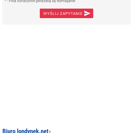
*
- Pola oznaczone gwiazdką są wymagane!

WYŚLIJ ZAPYTANIE
Biuro londynek.net
›