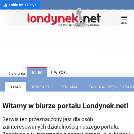
Lubię to!
170 tys.
Menu

BIURO
WIĘCEJ
O NAS
KONTAKT
REKLAMA
FAQ - NAJCZĘŚCIEJ ZA
Witamy w biurze portalu Londynek.net!
Serwis ten przeznaczony jest dla osób
zainteresowanych działalnością naszego portalu.