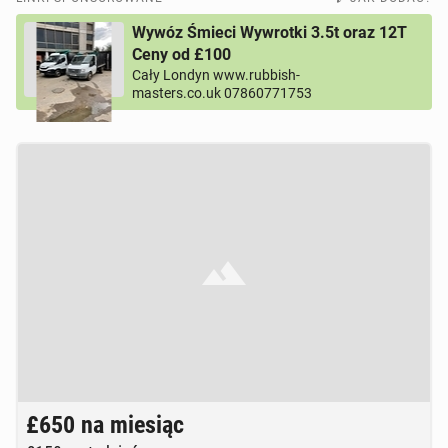
Wywóz Śmieci Wywrotki 3.5t oraz 12T
Ceny od £100
Cały Londyn www.rubbish-
masters.co.uk 07860771753
Brak zdjęcia
£650
na miesiąc