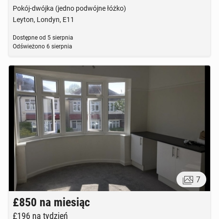
Pokój-dwójka (jedno podwójne łóżko)
Leyton, Londyn, E11
Dostępne od
5 sierpnia
Odświeżono
6 sierpnia
7
£850
na miesiąc
£196
na tydzień