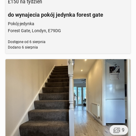
£150
na tydzień
do wynajecia pokój jedynka forest gate
Pokój-jedynka
Forest Gate, Londyn, E79DG
Dostępne od
6 sierpnia
Dodano
6 sierpnia
9