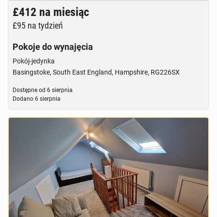
Brak zdjęcia
£412
na miesiąc
£95
na tydzień
Pokoje do wynajęcia
Pokój-jedynka
Basingstoke, South East England, Hampshire, RG226SX
Dostępne od
6 sierpnia
Dodano
6 sierpnia