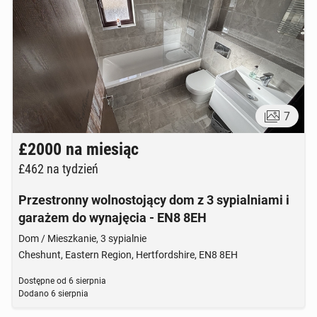
7
£2000
na miesiąc
£462
na tydzień
Przestronny wolnostojący dom z 3 sypialniami i
garażem do wynajęcia - EN8 8EH
Dom / Mieszkanie, 3 sypialnie
Cheshunt, Eastern Region, Hertfordshire, EN8 8EH
Dostępne od
6 sierpnia
Dodano
6 sierpnia