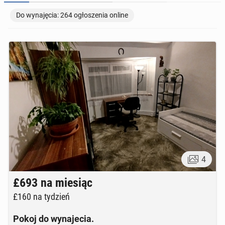
Do wynajęcia: 264 ogłoszenia online
TOWARZYSKIE
112
ogłoszeń online
4
£693
na miesiąc
£160
na tydzień
Pokoj do wynajecia.