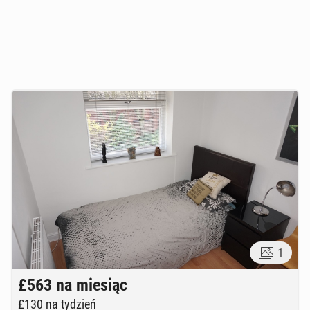
1
£563
na miesiąc
£130
na tydzień