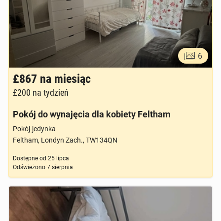
6
£867
na miesiąc
£200
na tydzień
Pokój do wynajęcia dla kobiety Feltham
Pokój-jedynka
Feltham, Londyn Zach., TW134QN
Dostępne od
25 lipca
Odświeżono
7 sierpnia