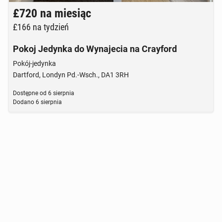
£720
na miesiąc
£166
na tydzień
Pokoj Jedynka do Wynajecia na Crayford
Pokój-jedynka
Dartford, Londyn Pd.-Wsch., DA1 3RH
Dostępne od
6 sierpnia
Dodano
6 sierpnia