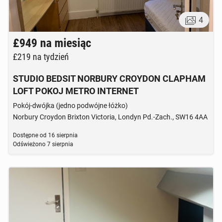
4
£949
na miesiąc
£219
na tydzień
STUDIO BEDSIT NORBURY CROYDON CLAPHAM
LOFT POKOJ METRO INTERNET
Pokój-dwójka (jedno podwójne łóżko)
Norbury Croydon Brixton Victoria, Londyn Pd.-Zach., SW16 4AA
Dostępne od
16 sierpnia
Odświeżono
7 sierpnia