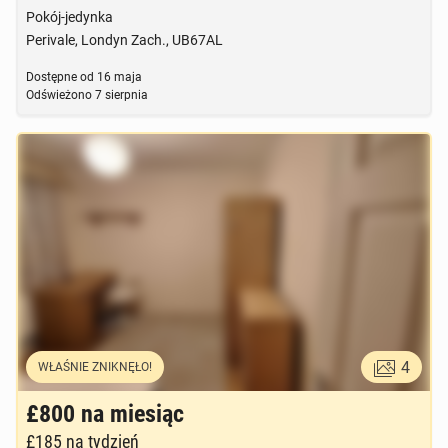
Pokój-jedynka
Perivale, Londyn Zach., UB67AL
Dostępne od
16 maja
Odświeżono
7 sierpnia
4
WŁAŚNIE ZNIKNĘŁO!
£800
na miesiąc
£185
na tydzień