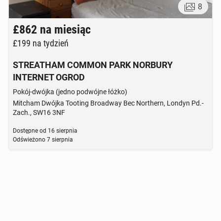
8
£862
na miesiąc
£199
na tydzień
STREATHAM COMMON PARK NORBURY
INTERNET OGROD
Pokój-dwójka (jedno podwójne łóżko)
Mitcham Dwójka Tooting Broadway Bec Northern, Londyn Pd.-
Zach., SW16 3NF
Dostępne od
16 sierpnia
Odświeżono
7 sierpnia