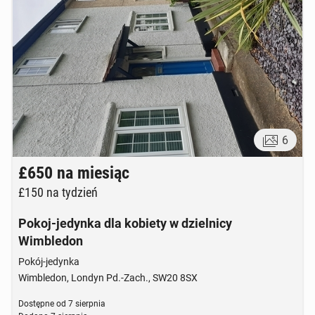
6
£650
na miesiąc
£150
na tydzień
Pokoj-jedynka dla kobiety w dzielnicy
Wimbledon
Pokój-jedynka
Wimbledon, Londyn Pd.-Zach., SW20 8SX
Dostępne od
7 sierpnia