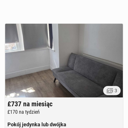
3
£737
na miesiąc
£170
na tydzień
Pokój jedynka lub dwójka