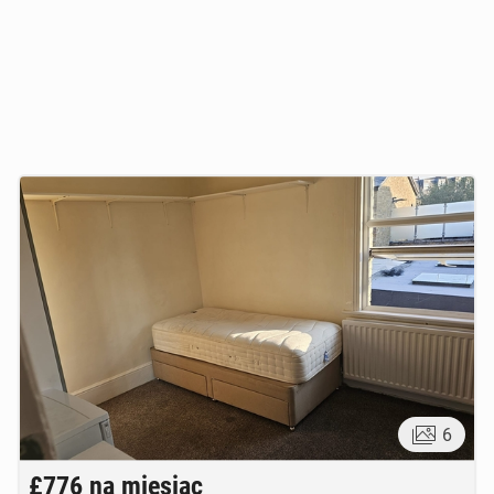
6
£776
na miesiąc