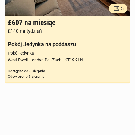
5
£607
na miesiąc
£140
na tydzień
Pokój Jedynka na poddaszu
Pokój-jedynka
West Ewell, Londyn Pd.-Zach., KT19 9LN
Dostępne od
6 sierpnia
Odświeżono
6 sierpnia