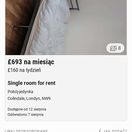
8
£693
na miesiąc
£160
na tydzień
Single room for rent
Pokój-jedynka
Colindale, Londyn, NW9
Dostępne od
12 sierpnia
Odświeżono
7 sierpnia
LINKI SPONSOROWANE
JAK DODAĆ?