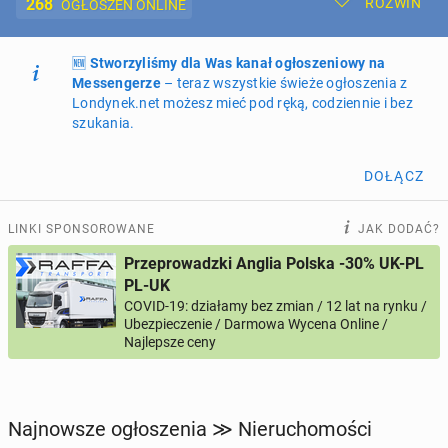
268
ROZWIŃ
OGŁOSZEŃ ONLINE
🆕
Dodaj ogłoszenie
Stworzyliśmy dla Was kanał ogłoszeniowy na
Moje ogłoszenia
Messengerze
– teraz wszystkie świeże ogłoszenia z
Londynek.net możesz mieć pod ręką, codziennie i bez
Oferta i cennik ogłoszeń
szukania.
NIERUCHOMOŚCI
268
ogłoszeń online
DOŁĄCZ
PRACĘ OFERUJĄ
189
ogłoszeń online
LINKI SPONSOROWANE
JAK DODAĆ?
Przeprowadzki Anglia Polska -30% UK-PL
PROFILE KANDYDATÓW
292
profile online
PL-UK
COVID-19: działamy bez zmian / 12 lat na rynku /
Ubezpieczenie / Darmowa Wycena Online /
USŁUGI
162
ogłoszenia online
Najlepsze ceny
MOTORYZACJA
10
ogłoszeń online
Najnowsze ogłoszenia ≫ Nieruchomości
KUPIĘ & SPRZEDAM
44
ogłoszenia online