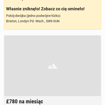
Własnie zniknęło! Zobacz co cię omineło!
Pokój-dwójka (jedno podwójne łóżko)
Brixton, Londyn Pd.-Wsch., SW9 0UN
Brak zdjęcia
£780
na miesiąc