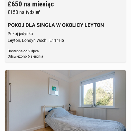
£650
na miesiąc
£150
na tydzień
POKOJ DLA SINGLA W OKOLICY LEYTON
Pokój-jedynka
Leyton, Londyn Wsch., E114HG
Dostępne od
2 lipca
Odświeżono
6 sierpnia