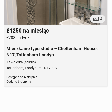
4
£1250
na miesiąc
£288
na tydzień
Mieszkanie typu studio – Cheltenham House,
N17, Tottenham Londyn
Kawalerka (studio)
Tottenham, Londyn Pn., N170ES
Dostępne od
6 sierpnia
Dodano
6 sierpnia