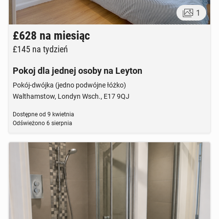
1
£628
na miesiąc
£145
na tydzień
Pokoj dla jednej osoby na Leyton
Pokój-dwójka (jedno podwójne łóżko)
Walthamstow, Londyn Wsch., E17 9QJ
Dostępne od
9 kwietnia
Odświeżono
6 sierpnia