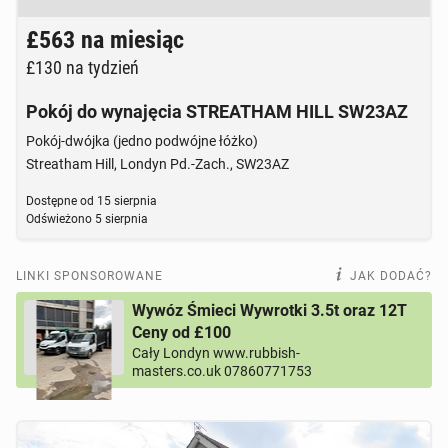
Brak zdjęcia
£563
na miesiąc
£130
na tydzień
Pokój do wynajęcia STREATHAM HILL SW23AZ
Pokój-dwójka (jedno podwójne łóżko)
Streatham Hill, Londyn Pd.-Zach., SW23AZ
Dostępne od
15 sierpnia
Odświeżono
5 sierpnia
LINKI SPONSOROWANE
JAK DODAĆ?
Wywóz Śmieci Wywrotki 3.5t oraz 12T
Ceny od £100
Cały Londyn www.rubbish-
masters.co.uk 07860771753