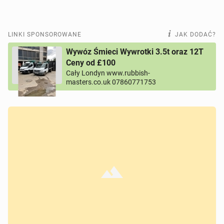
LINKI SPONSOROWANE
JAK DODAĆ?
Wywóz Śmieci Wywrotki 3.5t oraz 12T
Ceny od £100
Cały Londyn www.rubbish-
masters.co.uk 07860771753