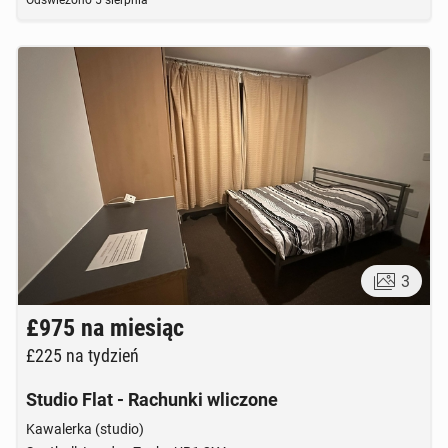
Odświeżono
5 sierpnia
3
£975
na miesiąc
£225
na tydzień
Studio Flat - Rachunki wliczone
Kawalerka (studio)