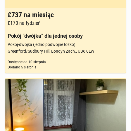
Brak zdjęcia
£737
na miesiąc
£170
na tydzień
Pokój “dwójka” dla jednej osoby
Pokój-dwójka (jedno podwójne łóżko)
Greenford/Sudbury Hill, Londyn Zach., UB6 0LW
Dostępne od
10 sierpnia
Dodano
5 sierpnia