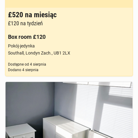
Brak zdjęcia
£520
na miesiąc
£120
na tydzień
Box room £120
Pokój-jedynka
Southall, Londyn Zach., UB1 2LX
Dostępne od
4 sierpnia
Dodano
4 sierpnia