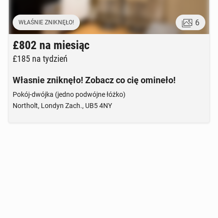
6
WŁAŚNIE ZNIKNĘŁO!
£802
na miesiąc
£185
na tydzień
Własnie zniknęło! Zobacz co cię omineło!
Pokój-dwójka (jedno podwójne łóżko)
Northolt, Londyn Zach., UB5 4NY