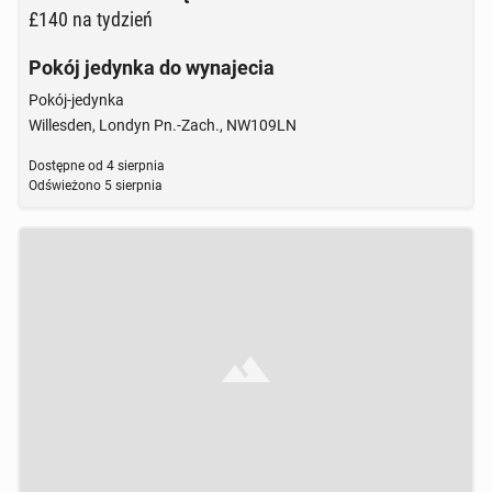
£140
na tydzień
Pokój jedynka do wynajecia
Pokój-jedynka
Willesden, Londyn Pn.-Zach., NW109LN
Dostępne od
4 sierpnia
Odświeżono
5 sierpnia