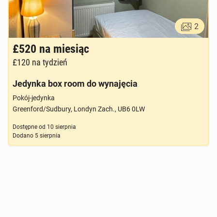
2
£520
na miesiąc
£120
na tydzień
Jedynka box room do wynajęcia
Pokój-jedynka
Greenford/Sudbury, Londyn Zach., UB6 0LW
Dostępne od
10 sierpnia
Dodano
5 sierpnia