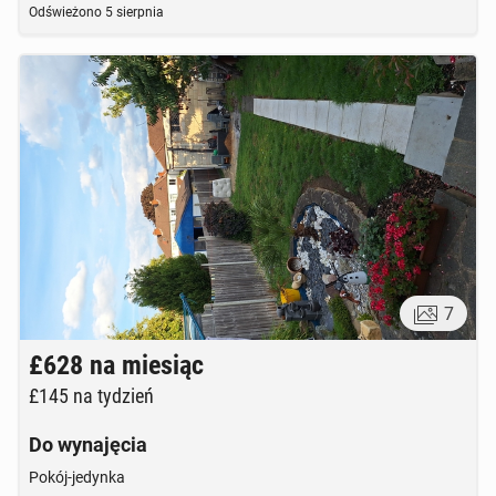
Odświeżono
5 sierpnia
7
£628
na miesiąc
£145
na tydzień
Do wynajęcia
Pokój-jedynka