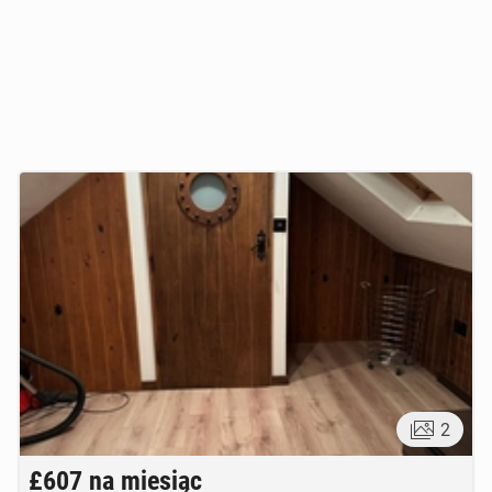
2
£607
na miesiąc