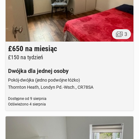
3
£650
na miesiąc
£150
na tydzień
Dwójka dla jednej osoby
Pokój-dwójka (jedno podwójne łóżko)
Thornton Heath, Londyn Pd.-Wsch., CR78SA
Dostępne od
9 sierpnia
Odświeżono
4 sierpnia