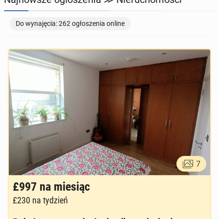
TOWARZYSKIE
112
ogłoszeń online
Do wynajęcia: 262 ogłoszenia online
7
£997
na miesiąc
£230
na tydzień