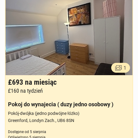
1
£693
na miesiąc
£160
na tydzień
Pokoj do wynajecia ( duzy jedno osobowy )
Pokój-dwójka (jedno podwójne łóżko)
Greenford, Londyn Zach., UB6 8SN
Dostępne od
5 sierpnia
Odświeżono
5 sierpnia