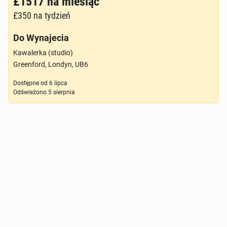
£1517
na miesiąc
£350
na tydzień
Do Wynajecia
Kawalerka (studio)
Greenford, Londyn, UB6
Dostępne od
6 lipca
Odświeżono
5 sierpnia