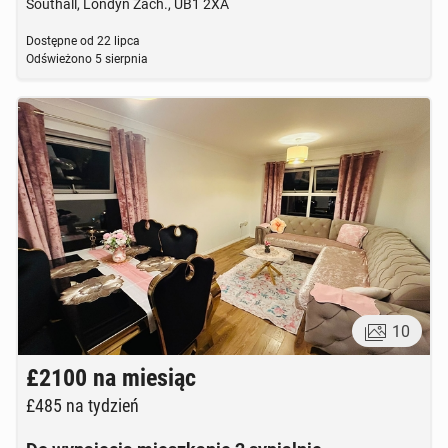
Southall, Londyn Zach., UB1 2XA
Dostępne od
22 lipca
Odświeżono
5 sierpnia
10
£2100
na miesiąc
£485
na tydzień