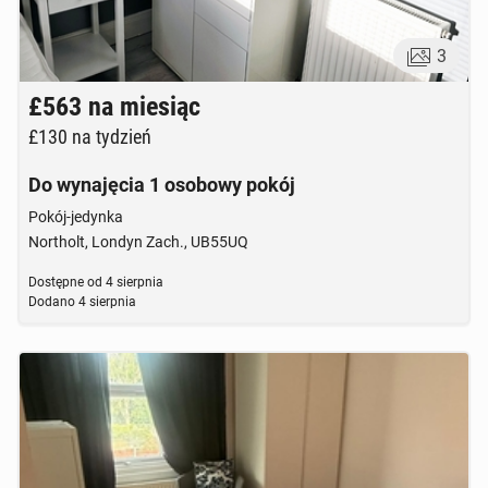
3
£563
na miesiąc
£130
na tydzień
Do wynajęcia 1 osobowy pokój
Pokój-jedynka
Northolt, Londyn Zach., UB55UQ
Dostępne od
4 sierpnia
Dodano
4 sierpnia