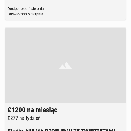
Dostępne od
4 sierpnia
Odświeżono
5 sierpnia
Brak zdjęcia
£1200
na miesiąc
£277
na tydzień
Studio -NIE MA PROBLEMU ZE ZWIERZETAMI