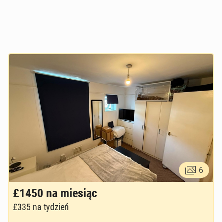
6
£1450
na miesiąc
£335
na tydzień