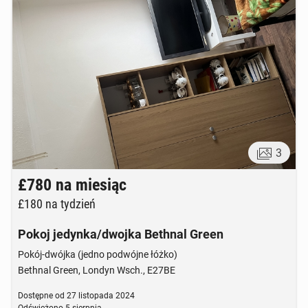
3
£780
na miesiąc
£180
na tydzień
Pokoj jedynka/dwojka Bethnal Green
Pokój-dwójka (jedno podwójne łóżko)
Bethnal Green, Londyn Wsch., E27BE
Dostępne od
27 listopada 2024