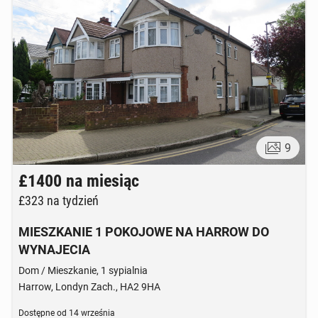
9
£1400
na miesiąc
£323
na tydzień
MIESZKANIE 1 POKOJOWE NA HARROW DO
WYNAJECIA
Dom / Mieszkanie, 1 sypialnia
Harrow, Londyn Zach., HA2 9HA
Dostępne od
14 września