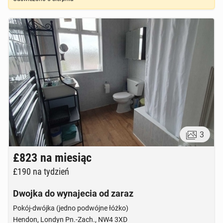
3
£823
na miesiąc
£190
na tydzień
Dwojka do wynajecia od zaraz
Pokój-dwójka (jedno podwójne łóżko)
Hendon, Londyn Pn.-Zach., NW4 3XD