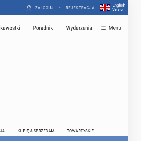
English
•
ZALOGUJ
REJESTRACJA
Version
ekawostki
Poradnik
Wydarzenia
Menu
JA
KUPIĘ & SPRZEDAM
TOWARZYSKIE