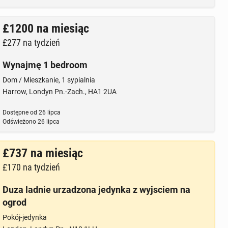
£1200
na miesiąc
£277
na tydzień
Wynajmę 1 bedroom
Dom / Mieszkanie, 1 sypialnia
Harrow, Londyn Pn.-Zach., HA1 2UA
Dostępne od
26 lipca
Odświeżono
26 lipca
£737
na miesiąc
£170
na tydzień
Duza ladnie urzadzona jedynka z wyjsciem na
ogrod
Pokój-jedynka