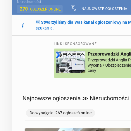
Nieruchomości
270
NAJNOWSZE OGŁOSZENIA
OGŁOSZEŃ ONLINE
🆕
Stworzyliśmy dla Was kanał ogłoszeniowy na
szukania.
LINKI SPONSOROWANE
Przeprowadzki Angl
Przeprowadzki Anglia 
wycena / Ubezpieczenie 
ceny
Najnowsze ogłoszenia ≫ Nieruchomości
Do wynajęcia: 267 ogłoszeń online