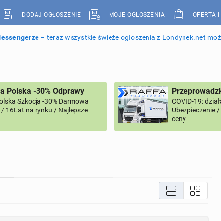
DODAJ OGŁOSZENIE
MOJE OGŁOSZENIA
OFERTA I
 Messengerze
– teraz wszystkie świeże ogłoszenia z Londynek.net może
ia Polska -30% Odprawy
Przeprowadzk
Polska Szkocja -30% Darmowa
COVID-19: dział
/ 16Lat na rynku / Najlepsze
Ubezpieczenie 
ceny