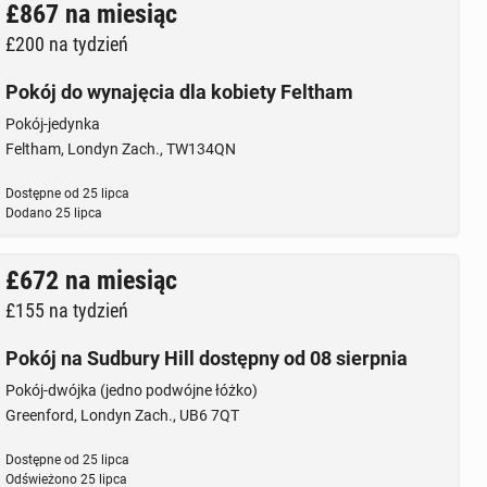
£867
na miesiąc
£200
na tydzień
Pokój do wynajęcia dla kobiety Feltham
Pokój-jedynka
Feltham, Londyn Zach., TW134QN
Dostępne od
25 lipca
Dodano
25 lipca
£672
na miesiąc
£155
na tydzień
Pokój na Sudbury Hill dostępny od 08 sierpnia
Pokój-dwójka (jedno podwójne łóżko)
Greenford, Londyn Zach., UB6 7QT
Dostępne od
25 lipca
Odświeżono
25 lipca