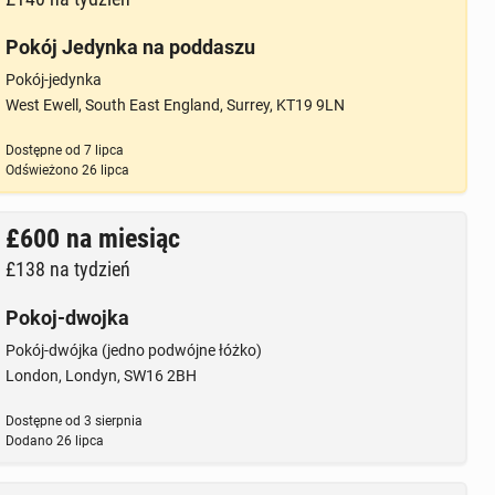
Pokój Jedynka na poddaszu
Pokój-jedynka
West Ewell, South East England, Surrey, KT19 9LN
Dostępne od
7 lipca
Odświeżono
26 lipca
£600
na miesiąc
£138
na tydzień
Pokoj-dwojka
Pokój-dwójka (jedno podwójne łóżko)
London, Londyn, SW16 2BH
Dostępne od
3 sierpnia
Dodano
26 lipca