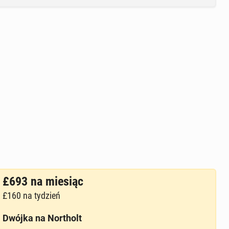
£693
na miesiąc
£160
na tydzień
Dwójka na Northolt