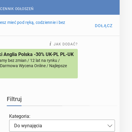
 CENNIK OGŁOSZEŃ
sz mieć pod ręką, codziennie i bez
DOŁĄCZ
JAK DODAĆ?
i Anglia Polska -30% UK-PL PL-UK
amy bez zmian / 12 lat na rynku /
/ Darmowa Wycena Online / Najlepsze
Filtruj
Kategoria:
Do wynajęcia