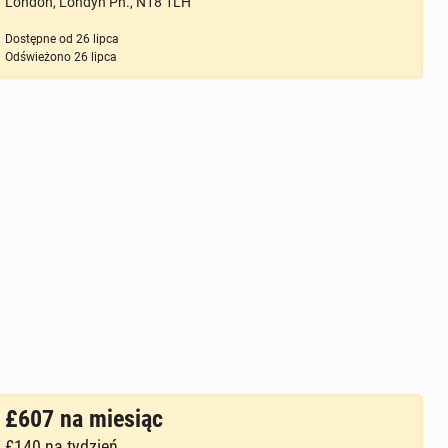
London, Londyn Pn., N18 1LH
Dostępne od
26 lipca
Odświeżono
26 lipca
£607
na miesiąc
£140
na tydzień