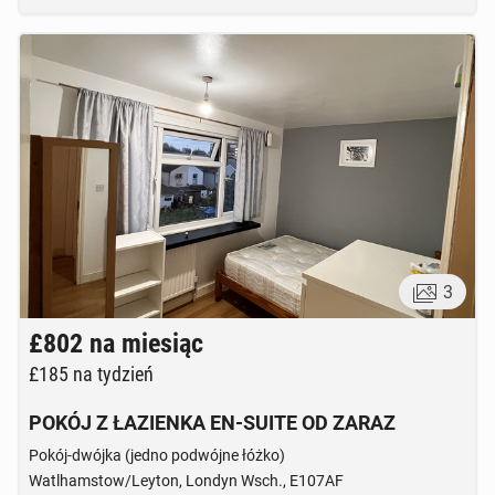
3
£802
na miesiąc
£185
na tydzień
POKÓJ Z ŁAZIENKA EN-SUITE OD ZARAZ
Pokój-dwójka (jedno podwójne łóżko)
Watlhamstow/Leyton, Londyn Wsch., E107AF