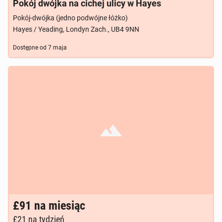
Pokój dwójka na cichej ulicy w Hayes
Pokój-dwójka (jedno podwójne łóżko)
Hayes / Yeading, Londyn Zach., UB4 9NN
Dostępne od
7 maja
Brak zdjęcia
£91
na miesiąc
£21
na tydzień