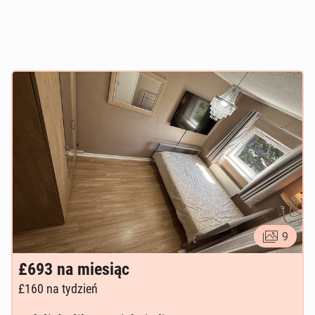
9
£693
na miesiąc
£160
na tydzień