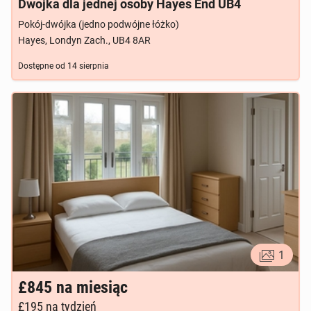
Dwojka dla jednej osoby Hayes End UB4
Pokój-dwójka (jedno podwójne łóżko)
Hayes, Londyn Zach., UB4 8AR
Dostępne od
14 sierpnia
1
£845
na miesiąc
£195
na tydzień