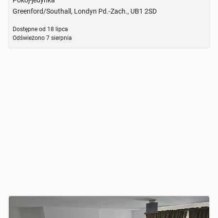
Pokój-jedynka
Greenford/Southall, Londyn Pd.-Zach., UB1 2SD
Dostępne od
18 lipca
Odświeżono
7 sierpnia