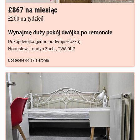
£867
na miesiąc
£200
na tydzień
Wynajmę duży pokój dwójka po remoncie
Pokój-dwójka (jedno podwójne łóżko)
Hounslow, Londyn Zach., TW5 0LP
Dostępne od
17 sierpnia