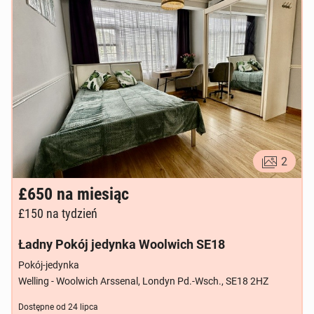
2
£650
na miesiąc
£150
na tydzień
Ładny Pokój jedynka Woolwich SE18
Pokój-jedynka
Welling - Woolwich Arssenal, Londyn Pd.-Wsch., SE18 2HZ
Dostępne od
24 lipca