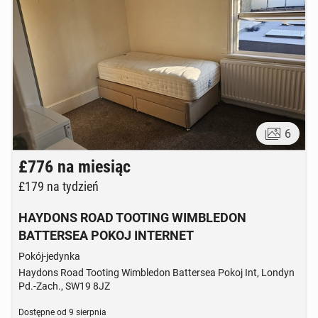
6
£776
na miesiąc
£179
na tydzień
HAYDONS ROAD TOOTING WIMBLEDON
BATTERSEA POKOJ INTERNET
Pokój-jedynka
Haydons Road Tooting Wimbledon Battersea Pokoj Int, Londyn
Pd.-Zach., SW19 8JZ
Dostępne od
9 sierpnia