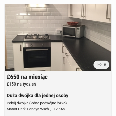
6
£650
na miesiąc
£150
na tydzień
Duża dwójka dla jednej osoby
Pokój-dwójka (jedno podwójne łóżko)
Manor Park, Londyn Wsch., E12 6AS