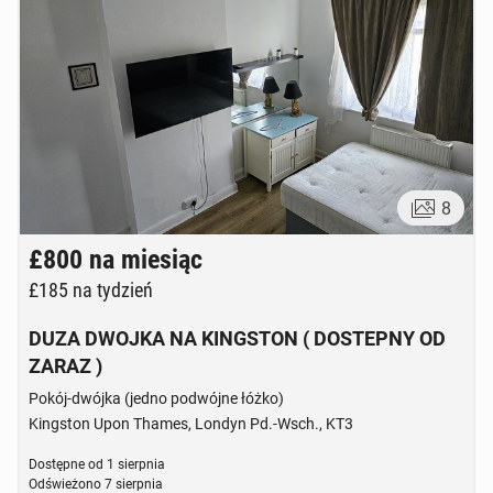
8
£800
na miesiąc
£185
na tydzień
DUZA DWOJKA NA KINGSTON ( DOSTEPNY OD
ZARAZ )
Pokój-dwójka (jedno podwójne łóżko)
Kingston Upon Thames, Londyn Pd.-Wsch., KT3
Dostępne od
1 sierpnia
Odświeżono
7 sierpnia