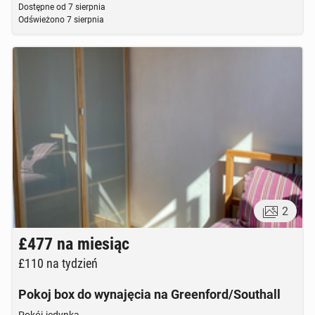
Dostępne od
7 sierpnia
Odświeżono
7 sierpnia
2
£477
na miesiąc
£110
na tydzień
Pokoj box do wynajęcia na Greenford/Southall