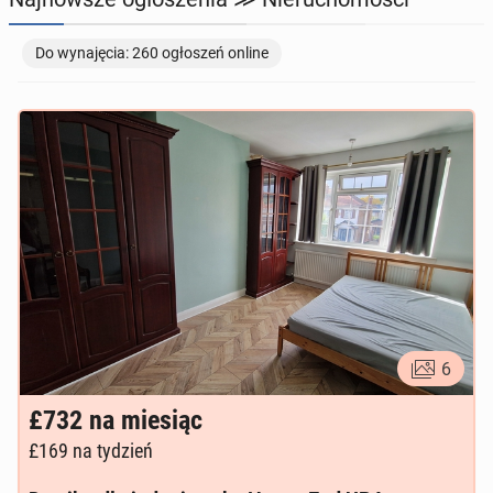
TOWARZYSKIE
115
ogłoszeń online
Do wynajęcia: 260 ogłoszeń online
6
£732
na miesiąc
£169
na tydzień