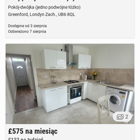
Pokój-dwójka (jedno podwójne łóżko)
Greenford, Londyn Zach., UB6 8QL
Dostępne od
3 sierpnia
Odświeżono
7 sierpnia
2
£575
na miesiąc
£133
na tydzień