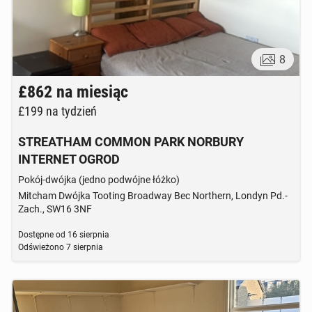
8
£862
na miesiąc
£199
na tydzień
STREATHAM COMMON PARK NORBURY
INTERNET OGROD
Pokój-dwójka (jedno podwójne łóżko)
Mitcham Dwójka Tooting Broadway Bec Northern, Londyn Pd.-
Zach., SW16 3NF
Dostępne od
16 sierpnia
Odświeżono
7 sierpnia