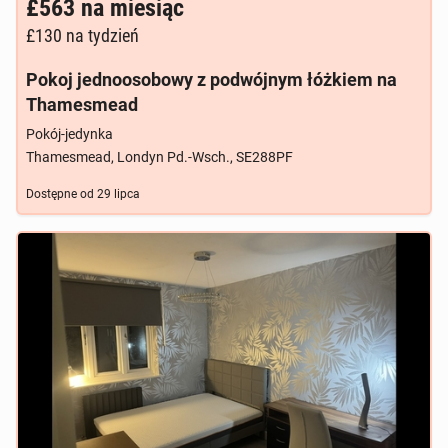
£563
na miesiąc
£130
na tydzień
Pokoj jednoosobowy z podwójnym łóżkiem na
Thamesmead
Pokój-jedynka
Thamesmead, Londyn Pd.-Wsch., SE288PF
Dostępne od
29 lipca