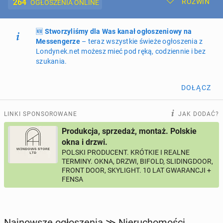
264
ROZWIŃ
OGŁOSZENIA ONLINE
🆕
Dodaj ogłoszenie
Stworzyliśmy dla Was kanał ogłoszeniowy na
Moje ogłoszenia
Messengerze
– teraz wszystkie świeże ogłoszenia z
Londynek.net możesz mieć pod ręką, codziennie i bez
Oferta i cennik ogłoszeń
szukania.
NIERUCHOMOŚCI
264
ogłoszenia online
DOŁĄCZ
PRACĘ OFERUJĄ
195
ogłoszeń online
LINKI SPONSOROWANE
JAK DODAĆ?
Produkcja, sprzedaż, montaż. Polskie
PROFILE KANDYDATÓW
294
profile online
okna i drzwi.
POLSKI PRODUCENT. KRÓTKIE I REALNE
TERMINY. OKNA, DRZWI, BIFOLD, SLIDINGDOOR,
USŁUGI
165
ogłoszeń online
FRONT DOOR, SKYLIGHT. 10 LAT GWARANCJI +
FENSA
MOTORYZACJA
12
ogłoszeń online
KUPIĘ & SPRZEDAM
43
ogłoszenia online
Najnowsze ogłoszenia ≫ Nieruchomości