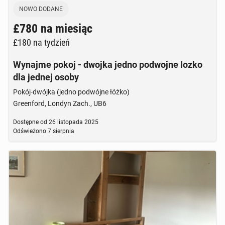
Brak zdjęcia
NOWO DODANE
£780
na miesiąc
£180
na tydzień
Wynajme pokoj - dwojka jedno podwojne lozko
dla jednej osoby
Pokój-dwójka (jedno podwójne łóżko)
Greenford, Londyn Zach., UB6
Dostępne od
26 listopada 2025
Odświeżono
7 sierpnia