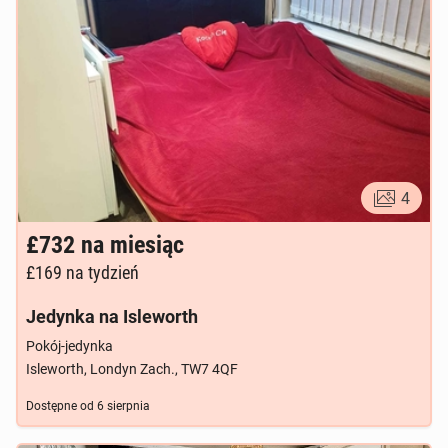
4
£732
na miesiąc
£169
na tydzień
Jedynka na Isleworth
Pokój-jedynka
Isleworth, Londyn Zach., TW7 4QF
Dostępne od
6 sierpnia