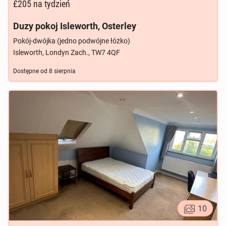
£205
na tydzień
Duzy pokoj Isleworth, Osterley
Pokój-dwójka (jedno podwójne łóżko)
Isleworth, Londyn Zach., TW7 4QF
Dostępne od
8 sierpnia
10