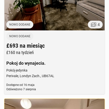
4
NOWO DODANE
NOWO DODANE
£693
na miesiąc
£160
na tydzień
Pokoj do wynajecia.
Pokój-jedynka
Perivale, Londyn Zach., UB67AL
Dostępne od
16 maja
Odświeżono
7 sierpnia