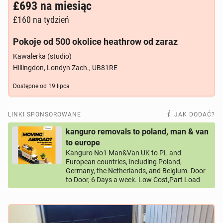
£693
na miesiąc
£160
na tydzień
Pokoje od 500 okolice heathrow od zaraz
Kawalerka (studio)
Hillingdon, Londyn Zach., UB81RE
Dostępne od
19 lipca
LINKI SPONSOROWANE
JAK DODAĆ?
kanguro removals to poland, man & van
to europe
Kanguro No1 Man&Van UK to PL and
European countries, including Poland,
Germany, the Netherlands, and Belgium. Door
to Door, 6 Days a week. Low Cost,Part Load