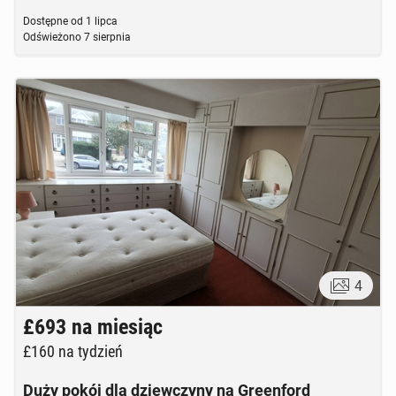
Dostępne od
1 lipca
Odświeżono
7 sierpnia
4
£693
na miesiąc
£160
na tydzień
Duży pokój dla dziewczyny na Greenford