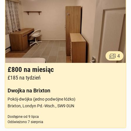
4
£800
na miesiąc
£185
na tydzień
Dwojka na Brixton
Pokój-dwójka (jedno podwójne łóżko)
Brixton, Londyn Pd.-Wsch., SW9 0UN
Dostępne od
9 lipca
Odświeżono
7 sierpnia