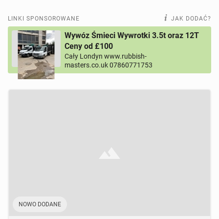
LINKI SPONSOROWANE
JAK DODAĆ?
Wywóz Śmieci Wywrotki 3.5t oraz 12T
Ceny od £100
Cały Londyn www.rubbish-
masters.co.uk 07860771753
NOWO DODANE