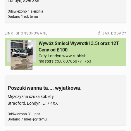
Londyn, SW6 3SR
Odświeżono
1 sierpnia
Dodano
1 rok temu
LINKI SPONSOROWANE
JAK DODAĆ?
Wywóz Śmieci Wywrotki 3.5t oraz 12T
Ceny od £100
Cały Londyn www.rubbish-
masters.co.uk 07860771753
Poszukiwanna ta.... wyjatkowa.
Mężczyzna szuka kobiety
Stradford, Londyn, E17 4XX
Odświeżono
31 lipca
Dodano
7 miesięcy temu