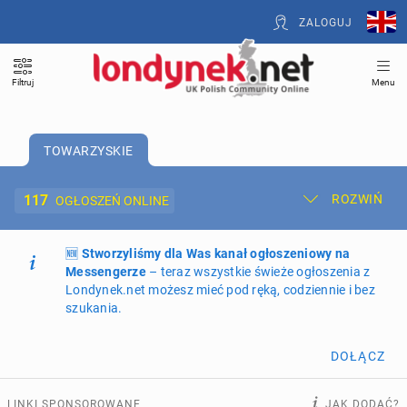
ZALOGUJ
Filtruj
Menu
TOWARZYSKIE
117
ROZWIŃ
OGŁOSZEŃ ONLINE
🆕
Dodaj ogłoszenie
Stworzyliśmy dla Was kanał ogłoszeniowy na
Moje ogłoszenia
Messengerze
– teraz wszystkie świeże ogłoszenia z
Londynek.net możesz mieć pod ręką, codziennie i bez
Oferta i cennik ogłoszeń
szukania.
NIERUCHOMOŚCI
272
ogłoszenia online
DOŁĄCZ
PRACĘ OFERUJĄ
202
ogłoszenia online
LINKI SPONSOROWANE
JAK DODAĆ?