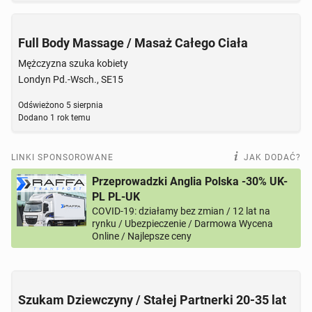
Full Body Massage / Masaż Całego Ciała
Mężczyzna szuka kobiety
Londyn Pd.-Wsch., SE15
Odświeżono
5 sierpnia
Dodano
1 rok temu
LINKI SPONSOROWANE
JAK DODAĆ?
Przeprowadzki Anglia Polska -30% UK-
PL PL-UK
COVID-19: działamy bez zmian / 12 lat na
rynku / Ubezpieczenie / Darmowa Wycena
Online / Najlepsze ceny
Szukam Dziewczyny / Stałej Partnerki 20-35 lat